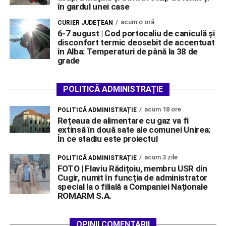
în gardul unei case
acum o oră
CURIER JUDEȚEAN
6-7 august | Cod portocaliu de caniculă și
disconfort termic deosebit de accentuat
în Alba: Temperaturi de până la 38 de
grade
POLITICĂ ADMINISTRAȚIE
acum 18 ore
POLITICĂ ADMINISTRAȚIE
Rețeaua de alimentare cu gaz va fi
extinsă în două sate ale comunei Unirea:
În ce stadiu este proiectul
acum 3 zile
POLITICĂ ADMINISTRAȚIE
FOTO | Flaviu Rădițoiu, membru USR din
Cugir, numit în funcția de administrator
special la o filială a Companiei Naționale
ROMARM S.A.
OPINII COMENTARII