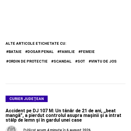
ALTE ARTICOLE ETICHETATE CU:
BATAIE
DOSAR PENAL
FAMILIE
FEMEIE
ORDIN DE PROTECTIE
SCANDAL
SOT
VINTU DE JOS
CURIER JUDEȚEAN
Accident pe DJ 107 M: Un tânăr de 21 de ani, ,,beat
mangă”, a pierdut controlul asupra mașinii și a intrat
stâlp de lemn și în gardul unei case
Publicat
acum 4 minute
în
6 august 2026