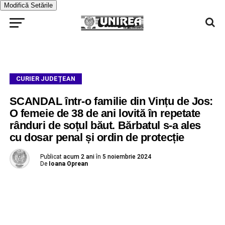
Modifică Setările
CURIER JUDEȚEAN
SCANDAL într-o familie din Vințu de Jos:
O femeie de 38 de ani lovită în repetate
rânduri de soțul băut. Bărbatul s-a ales
cu dosar penal și ordin de protecție
Publicat
acum 2 ani
în
5 noiembrie 2024
De
Ioana Oprean