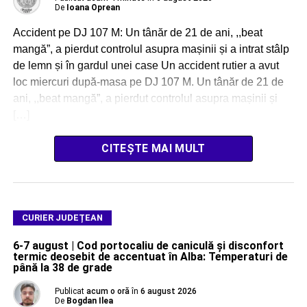
De
Ioana Oprean
Accident pe DJ 107 M: Un tânăr de 21 de ani, ,,beat
mangă”, a pierdut controlul asupra mașinii și a intrat stâlp
de lemn și în gardul unei case Un accident rutier a avut
loc miercuri după-masa pe DJ 107 M. Un tânăr de 21 de
ani, ,,beat mangă”, a pierdut controlul asupra mașinii și
[…]
CITEȘTE MAI MULT
CURIER JUDEȚEAN
6-7 august | Cod portocaliu de caniculă și disconfort
termic deosebit de accentuat în Alba: Temperaturi de
până la 38 de grade
Publicat
acum o oră
în
6 august 2026
De
Bogdan Ilea