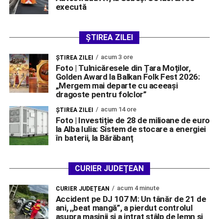
execută
ȘTIREA ZILEI
acum 3 ore
ŞTIREA ZILEI
Foto | Tulnicăresele din Țara Moților,
Golden Award la Balkan Folk Fest 2026:
„Mergem mai departe cu aceeași
dragoste pentru folclor”
acum 14 ore
ŞTIREA ZILEI
Foto | Investiție de 28 de milioane de euro
la Alba Iulia: Sistem de stocare a energiei
în baterii, la Bărăbanț
CURIER JUDEȚEAN
acum 4 minute
CURIER JUDEȚEAN
Accident pe DJ 107 M: Un tânăr de 21 de
ani, ,,beat mangă”, a pierdut controlul
asupra mașinii și a intrat stâlp de lemn și