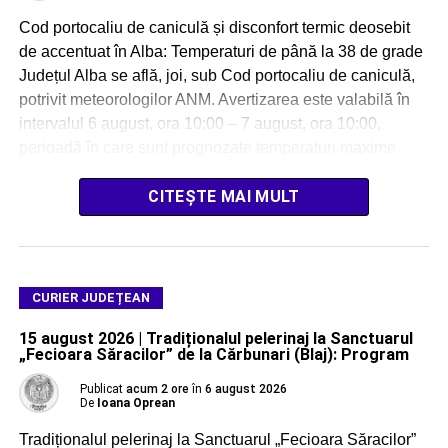
Cod portocaliu de caniculă și disconfort termic deosebit
de accentuat în Alba: Temperaturi de până la 38 de grade
Județul Alba se află, joi, sub Cod portocaliu de caniculă,
potrivit meteorologilor ANM. Avertizarea este valabilă în
intervalul 6 august, ora 10:00 – 7 august, ora 10:00,
perioadă în care sunt prognozate temperaturi maxime
cuprinse între […]
CITEȘTE MAI MULT
CURIER JUDEȚEAN
15 august 2026 | Tradiționalul pelerinaj la Sanctuarul
„Fecioara Săracilor” de la Cărbunari (Blaj): Program
Publicat
acum 2 ore
în
6 august 2026
De
Ioana Oprean
Tradiționalul pelerinaj la Sanctuarul „Fecioara Săracilor”