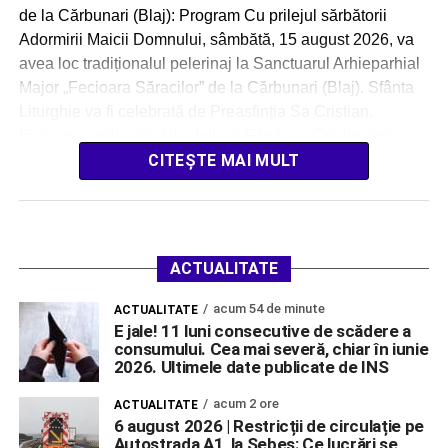
de la Cărbunari (Blaj): Program Cu prilejul sărbătorii
Adormirii Maicii Domnului, sâmbătă, 15 august 2026, va
avea loc tradiționalul pelerinaj la Sanctuarul Arhieparhial
Major „Fecioara Săracilor” de la Cărbunari (Blaj). Sfânta
Liturghie va fi celebrată de Preasfinția Sa Cristian,
Episcop auxiliar de Alba Iulia și Făgăraș. Credincioșii
sunt invitați […]
CITEȘTE MAI MULT
ACTUALITATE
acum 54 de minute
ACTUALITATE
E jale! 11 luni consecutive de scădere a
consumului. Cea mai severă, chiar în iunie
2026. Ultimele date publicate de INS
acum 2 ore
ACTUALITATE
6 august 2026 | Restricții de circulație pe
Autostrada A1, la Sebeș: Ce lucrări se