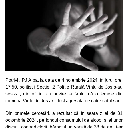
Potrivit IPJ Alba, la data de 4 noiembrie 2024, în jurul orei
17.50, polițiștii Secției 2 Poliție Rurală Vințu de Jos s-au
sesizat, din oficiu, cu privire la faptul că o femeie din
comuna Vințu de Jos ar fi fost agresată de către soțul său.
Din primele cercetări, a rezultat că în seara zilei de 31
octombrie 2024, pe fondul consumului de alcool și al unor
discuții contradictorii, bărbatul, în vârstă de 38 de ani, i-ar