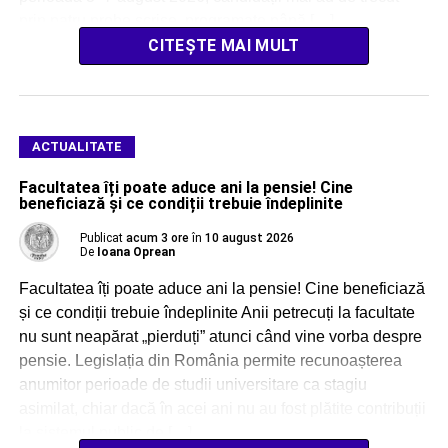
prin patru probe scrise, programate până […]
CITEȘTE MAI MULT
ACTUALITATE
Facultatea îți poate aduce ani la pensie! Cine
beneficiază și ce condiții trebuie îndeplinite
Publicat
acum 3 ore
în
10 august 2026
De
Ioana Oprean
Facultatea îți poate aduce ani la pensie! Cine beneficiază
și ce condiții trebuie îndeplinite Anii petrecuți la facultate
nu sunt neapărat „pierduți” atunci când vine vorba despre
pensie. Legislația din România permite recunoașterea
anumitor perioade de studii universitare ca stagiu
asimilat, chiar dacă în acei ani nu au fost plătite contribuții
la sistemul public de […]