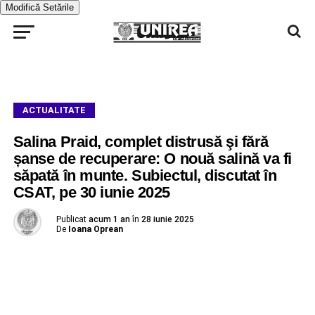
Modifică Setările
ACTUALITATE
Salina Praid, complet distrusă şi fără
șanse de recuperare: O nouă salină va fi
săpată în munte. Subiectul, discutat în
CSAT, pe 30 iunie 2025
Publicat
acum 1 an
în
28 iunie 2025
De
Ioana Oprean