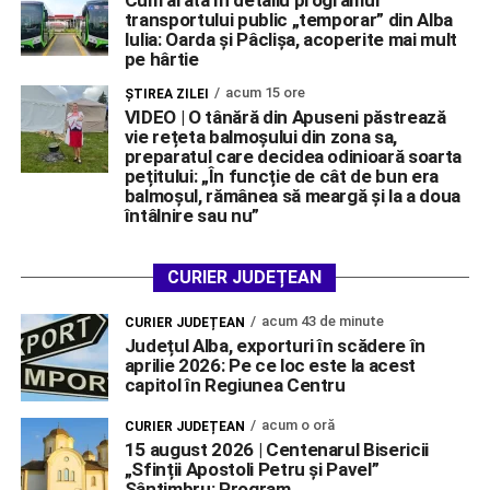
Cum arată în detaliu programul
transportului public „temporar” din Alba
Iulia: Oarda și Pâclișa, acoperite mai mult
pe hârtie
acum 15 ore
ŞTIREA ZILEI
VIDEO | O tânără din Apuseni păstrează
vie rețeta balmoșului din zona sa,
preparatul care decidea odinioară soarta
pețitului: „În funcție de cât de bun era
balmoșul, rămânea să meargă și la a doua
întâlnire sau nu”
CURIER JUDEȚEAN
acum 43 de minute
CURIER JUDEȚEAN
Județul Alba, exporturi în scădere în
aprilie 2026: Pe ce loc este la acest
capitol în Regiunea Centru
acum o oră
CURIER JUDEȚEAN
15 august 2026 | Centenarul Bisericii
„Sfinții Apostoli Petru și Pavel”
Sântimbru: Program