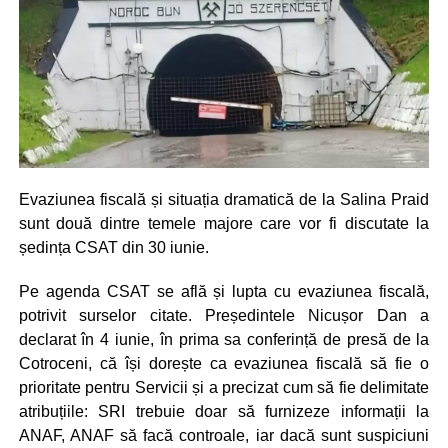
Evaziunea fiscală și situația dramatică de la Salina Praid
sunt două dintre temele majore care vor fi discutate la
ședința CSAT din 30 iunie.
Pe agenda CSAT se află și lupta cu evaziunea fiscală,
potrivit surselor citate. Președintele Nicușor Dan a
declarat în 4 iunie, în prima sa conferință de presă de la
Cotroceni, că își dorește ca evaziunea fiscală să fie o
prioritate pentru Servicii și a precizat cum să fie delimitate
atribuțiile: SRI trebuie doar să furnizeze informații la
ANAF, ANAF să facă controale, iar dacă sunt suspiciuni