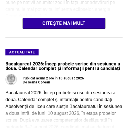
pune pe nativii anumitor zodii în fața unor adevăruri pe
care nu le mai pot evita. Influența eclipselor, energia
Portalului Leului […]
CITEȘTE MAI MULT
ACTUALITATE
Bacalaureat 2026: Încep probele scrise din sesiunea a
doua. Calendar complet și informații pentru candidați
Publicat
acum 2 ore
în
10 august 2026
De
Ioana Oprean
Bacalaureat 2026: Încep probele scrise din sesiunea a
doua. Calendar complet și informații pentru candidați
Absolvenții de liceu care susțin Bacalaureatul în sesiunea
a doua intră, de luni, 10 august 2026, în etapa probelor
scrise. După evaluarea competențelor desfășurată în
perioada 3–7 august 2026, candidații mai au de trecut