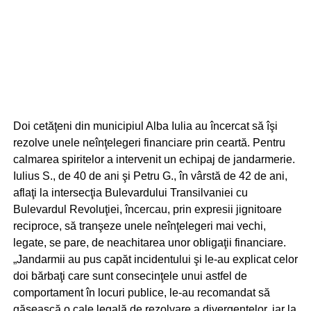
Doi cetăţeni din municipiul Alba Iulia au încercat să îşi
rezolve unele neînţelegeri financiare prin ceartă. Pentru
calmarea spiritelor a intervenit un echipaj de jandarmerie.
Iulius S., de 40 de ani şi Petru G., în vârstă de 42 de ani,
aflaţi la intersecţia Bulevardului Transilvaniei cu
Bulevardul Revoluţiei, încercau, prin expresii jignitoare
reciproce, să tranşeze unele neînţelegeri mai vechi,
legate, se pare, de neachitarea unor obligaţii financiare.
„Jandarmii au pus capăt incidentului şi le-au explicat celor
doi bărbaţi care sunt consecinţele unui astfel de
comportament în locuri publice, le-au recomandat să
găsească o cale legală de rezolvare a divergenţelor, iar la