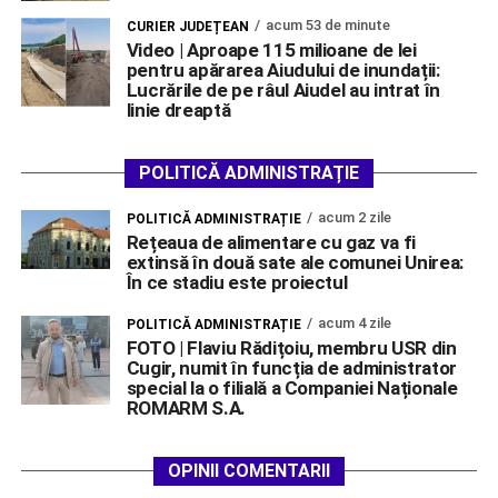
acum 53 de minute
CURIER JUDEȚEAN
Video | Aproape 115 milioane de lei
pentru apărarea Aiudului de inundații:
Lucrările de pe râul Aiudel au intrat în
linie dreaptă
POLITICĂ ADMINISTRAȚIE
acum 2 zile
POLITICĂ ADMINISTRAȚIE
Rețeaua de alimentare cu gaz va fi
extinsă în două sate ale comunei Unirea:
În ce stadiu este proiectul
acum 4 zile
POLITICĂ ADMINISTRAȚIE
FOTO | Flaviu Rădițoiu, membru USR din
Cugir, numit în funcția de administrator
special la o filială a Companiei Naționale
ROMARM S.A.
OPINII COMENTARII