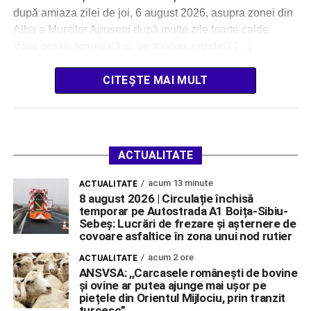
după amiaza zilei de joi, 6 august 2026, asupra zonei din
Alba a Munților Apuseni după multe zile foarte calde.
Vânt, ploaie torențială și, pe alocuri, grindină […]
CITEȘTE MAI MULT
ACTUALITATE
acum 13 minute
ACTUALITATE
8 august 2026 | Circulație închisă
temporar pe Autostrada A1 Boița-Sibiu-
Sebeș: Lucrări de frezare și așternere de
covoare asfaltice în zona unui nod rutier
acum 2 ore
ACTUALITATE
ANSVSA: ,,Carcasele românești de bovine
și ovine ar putea ajunge mai ușor pe
piețele din Orientul Mijlociu, prin tranzit
turcesc”