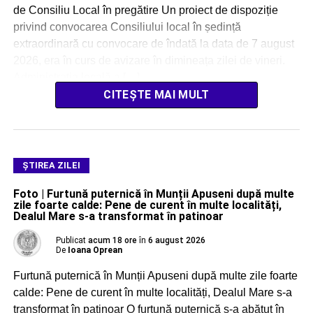
de Consiliu Local în pregătire Un proiect de dispoziție
privind convocarea Consiliului local în ședință
extraordinară cu convocare de îndată la data de 7 august
2026, era în curs de avizare în dimineața zilei de vineri.
Administrația locală a […]
CITEȘTE MAI MULT
ŞTIREA ZILEI
Foto | Furtună puternică în Munții Apuseni după multe
zile foarte calde: Pene de curent în multe localități,
Dealul Mare s-a transformat în patinoar
Publicat
acum 18 ore
în
6 august 2026
De
Ioana Oprean
Furtună puternică în Munții Apuseni după multe zile foarte
calde: Pene de curent în multe localități, Dealul Mare s-a
transformat în patinoar O furtună puternică s-a abătut în