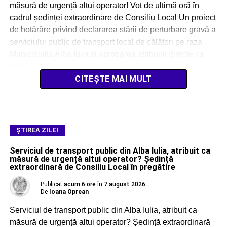
măsură de urgență altui operator! Vot de ultimă oră în
cadrul ședinței extraordinare de Consiliu Local Un proiect
de hotărâre privind declararea stării de perturbare gravă a
serviciului public de transport local de călători pe raza
Municipiului Alba Iulia și aprobarea atribuirii directe ca
măsură de […]
CITEȘTE MAI MULT
ŞTIREA ZILEI
Serviciul de transport public din Alba Iulia, atribuit ca
măsură de urgență altui operator? Ședință
extraordinară de Consiliu Local în pregătire
Publicat
acum 6 ore
în
7 august 2026
De
Ioana Oprean
Serviciul de transport public din Alba Iulia, atribuit ca
măsură de urgență altui operator? Ședință extraordinară