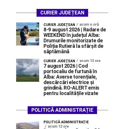
CURIER JUDEȚEAN
acum o oră
CURIER JUDEȚEAN
8-9 august 2026 | Radare de
WEEKEND în județul Alba:
Drumurile monitorizate de
Poliția Rutieră la sfârșit de
săptămână
acum 13 ore
CURIER JUDEȚEAN
7 august 2026 | Cod
portocaliu de furtună în
Alba: Averse torențiale,
descărcări electrice și
grindină. RO-ALERT emis
pentru localitățile vizate
POLITICĂ ADMINISTRAȚIE
POLITICĂ ADMINISTRAȚIE
acum 12 ore