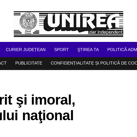
CURIER JUDEȚEAN
SPORT
ŞTIREA TA
POLITICĂ ADM
ACT
PUBLICITATE
CONFIDENȚIALITATE ȘI POLITICĂ DE CO
it şi imoral,
lui naţional