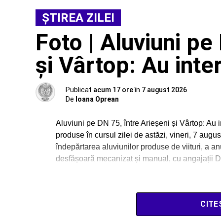
ŞTIREA ZILEI
Foto | Aluviuni pe
și Vârtop: Au inte
Publicat
acum 17 ore
în
7 august 2026
De
Ioana Oprean
Aluviuni pe DN 75, între Arieșeni și Vârtop: Au
produse în cursul zilei de astăzi, vineri, 7 aug
îndepărtarea aluviunilor produse de viituri, a an
desfășoară mecanizat și manual, cu angajații Di
CITE