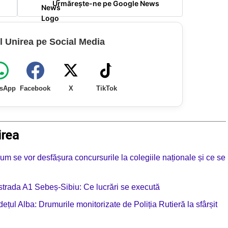
Urmărește-ne pe Google News
l Unirea pe Social Media
sApp
Facebook
X
TikTok
irea
m se vor desfășura concursurile la colegiile naționale și ce se
tostrada A1 Sebeș-Sibiu: Ce lucrări se execută
l Alba: Drumurile monitorizate de Poliția Rutieră la sfârșit