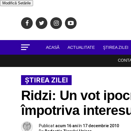
Modifică Setările
ACASĂ
ACTUALITATE
ŞTIREA ZILEI
CONT
ŞTIREA ZILEI
Ridzi: Un vot ipocr
împotriva interesu
Publicat
acum 16 ani
în
17 decembrie 2010