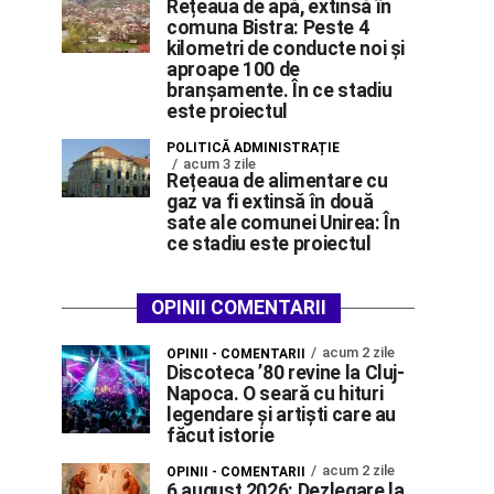
Rețeaua de apă, extinsă în
comuna Bistra: Peste 4
kilometri de conducte noi și
aproape 100 de
branșamente. În ce stadiu
este proiectul
POLITICĂ ADMINISTRAȚIE
acum 3 zile
Rețeaua de alimentare cu
gaz va fi extinsă în două
sate ale comunei Unirea: În
ce stadiu este proiectul
OPINII COMENTARII
acum 2 zile
OPINII - COMENTARII
Discoteca ’80 revine la Cluj-
Napoca. O seară cu hituri
legendare și artiști care au
făcut istorie
acum 2 zile
OPINII - COMENTARII
6 august 2026: Dezlegare la