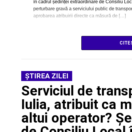
în cadrul ședinței extraordinare de Consiliu Loc
perturbare gravă a serviciului public de transport
aprobarea atribuirii directe ca măsură de […]
CITE
ŞTIREA ZILEI
Serviciul de trans
Iulia, atribuit ca
altui operator? Ș
de Consiliu Local 