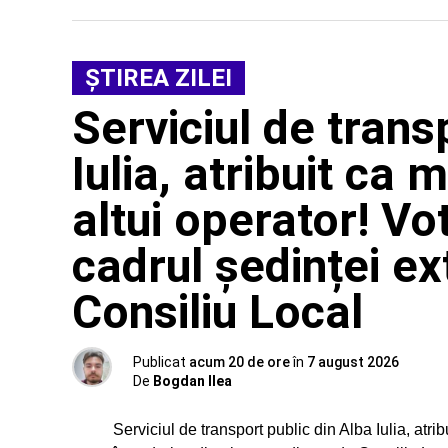
ŞTIREA ZILEI
Serviciul de trans
Iulia, atribuit ca
altui operator! Vo
cadrul ședinței e
Consiliu Local
Publicat
acum 20 de ore
în
7 august 2026
De
Bogdan Ilea
Serviciul de transport public din Alba Iulia, atr