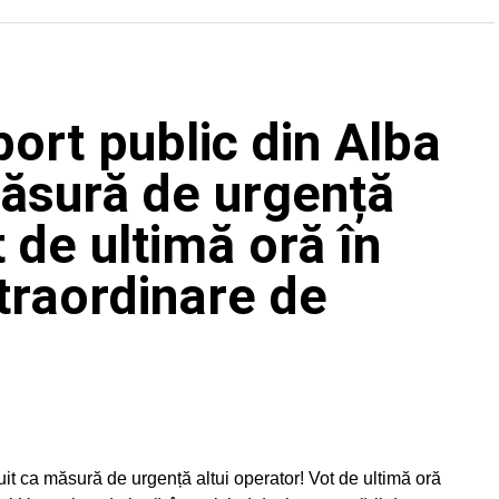
port public din Alba
 măsură de urgență
t de ultimă oră în
xtraordinare de
ibuit ca măsură de urgență altui operator! Vot de ultimă oră