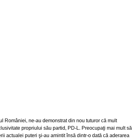
l României, ne-au demonstrat din nou tuturor că mult
usivitate propriului său partid, PD-L. Preocupaţi mai mult să
derii actualei puteri şi-au amintit însă dintr-o dată că aderarea