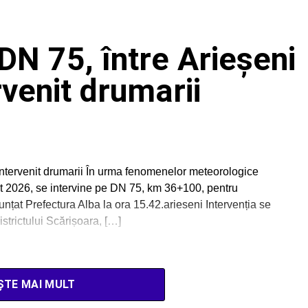
 DN 75, între Arieșeni
rvenit drumarii
 intervenit drumarii În urma fenomenelor meteorologice
ust 2026, se intervine pe DN 75, km 36+100, pentru
unțat Prefectura Alba la ora 15.42.arieseni Intervenția se
strictului Scărișoara, […]
ȘTE MAI MULT