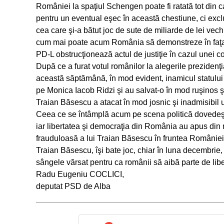
României la spaţiul Schengen poate fi ratată tot din cau
pentru un eventual eşec în această chestiune, ci excl
cea care şi-a bătut joc de sute de miliarde de lei vech
cum mai poate acum România să demonstreze în faţa Eu
PD-L obstrucţionează actul de justiţie în cazul unei c
După ce a furat votul românilor la alegerile prezidenţi
această săptămână, în mod evident, inamicul statulu
pe Monica Iacob Ridzi şi au salvat-o în mod ruşinos şi 
Traian Băsescu a atacat în mod josnic şi inadmisibil u
Ceea ce se întâmplă acum pe scena politică dovedeşte
iar libertatea şi democraţia din România au apus din 
frauduloasă a lui Traian Băsescu în fruntea României.
Traian Băsescu, îşi bate joc, chiar în luna decembrie
sângele vărsat pentru ca românii să aibă parte de libe
Radu Eugeniu COCLICI,
deputat PSD de Alba