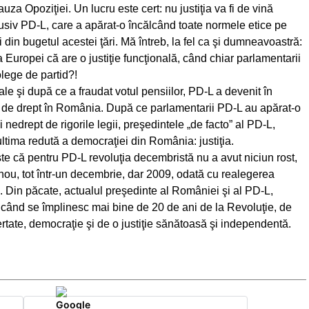
za Opoziţiei. Un lucru este cert: nu justiţia va fi de vină
usiv PD-L, care a apărat-o încălcând toate normele etice pe
i din bugetul acestei ţări. Mă întreb, la fel ca şi dumneavoastră:
ropei că are o justiţie funcţională, când chiar parlamentarii
olege de partid?!
ale şi după ce a fraudat votul pensiilor, PD-L a devenit în
i de drept în România. După ce parlamentarii PD-L au apărat-o
nedrept de rigorile legii, preşedintele „de facto” al PD-L,
ltima redută a democraţiei din România: justiţia.
 că pentru PD-L revoluţia decembristă nu a avut niciun rost,
nou, tot într-un decembrie, dar 2009, odată cu realegerea
 Din păcate, actualul preşedinte al României şi al PD-L,
, când se împlinesc mai bine de 20 de ani de la Revoluţie, de
rtate, democraţie şi de o justiţie sănătoasă şi independentă.