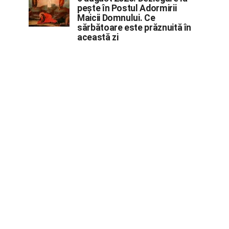
pește în Postul Adormirii
Maicii Domnului. Ce
sărbătoare este prăznuită în
această zi