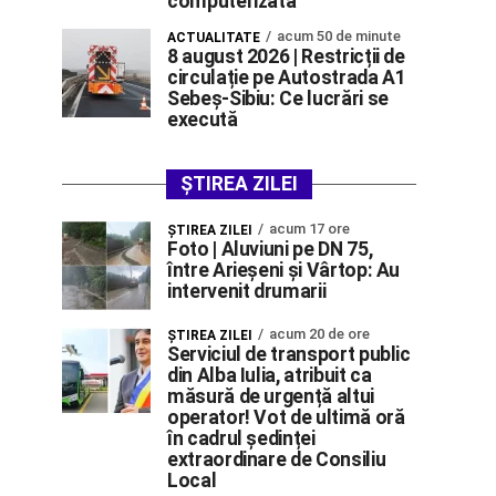
computerizată
acum 50 de minute
ACTUALITATE
8 august 2026 | Restricții de
circulație pe Autostrada A1
Sebeș-Sibiu: Ce lucrări se
execută
ȘTIREA ZILEI
acum 17 ore
ŞTIREA ZILEI
Foto | Aluviuni pe DN 75,
între Arieșeni și Vârtop: Au
intervenit drumarii
acum 20 de ore
ŞTIREA ZILEI
Serviciul de transport public
din Alba Iulia, atribuit ca
măsură de urgență altui
operator! Vot de ultimă oră
în cadrul ședinței
extraordinare de Consiliu
Local