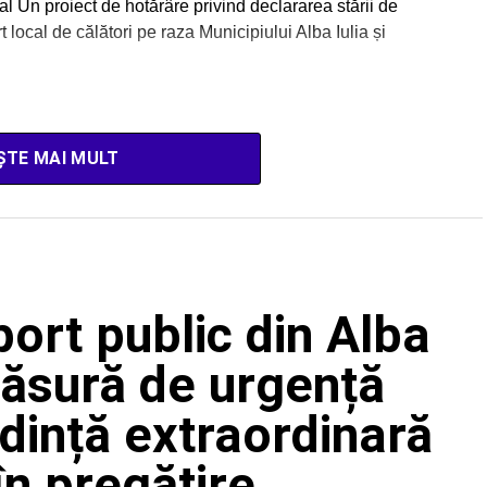
al Un proiect de hotărâre privind declararea stării de
 local de călători pe raza Municipiului Alba Iulia și
ȘTE MAI MULT
port public din Alba
 măsură de urgență
edință extraordinară
în pregătire