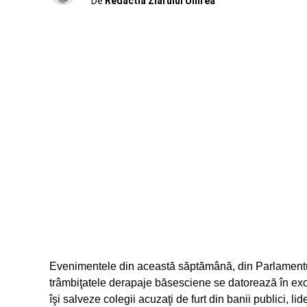
De
Redactia Ziarului Unirea
Evenimentele din această săptămână, din Parlamentu
trâmbiţatele derapaje băsesciene se datorează în excl
îşi salveze colegii acuzaţi de furt din banii publici, li