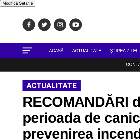
Modifică Setările
ACASĂ
ACTUALITATE
ŞTIREA ZILEI
CONT
ACTUALITATE
RECOMANDĂRI de 
perioada de canic
prevenirea incendi