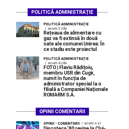
POLITICĂ ADMINISTRAȚIE
POLITICĂ ADMINISTRAȚIE
acum 2 zile
Rețeaua de alimentare cu
gaz va fi extinsă în două
sate ale comunei Unirea: În
ce stadiu este proiectul
POLITICĂ ADMINISTRAȚIE
acum 4 zile
FOTO | Flaviu Rădițoiu,
membru USR din Cugir,
numit în funcția de
administrator special la o
filială a Companiei Naționale
ROMARM S.A.
OPINII COMENTARII
acum o zi
OPINII - COMENTARII
Discoteca ’80 revine la Cluj-