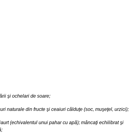
ării şi ochelari de soare;
curi naturale din fructe şi ceaiuri călduţe (soc, muşeţel, urzici);
aurt (echivalentul unui pahar cu apă); mâncaţi echilibrat şi
ă;