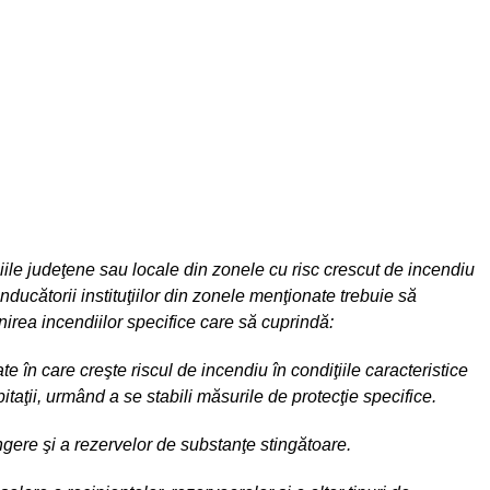
iile judeţene sau locale din zonele cu risc crescut de incendiu
nducătorii instituţiilor din zonele menţionate trebuie să
rea incendiilor specifice care să cuprindă:
te în care creşte riscul de incendiu în condiţiile caracteristice
pitaţii, urmând a se stabili măsurile de protecţie specifice.
tingere şi a rezervelor de substanţe stingătoare.