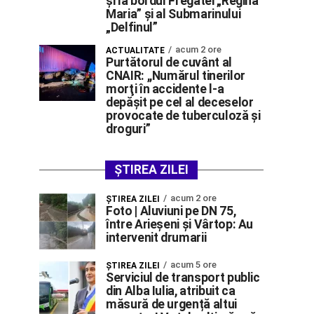
și la bordul Fregatei „Regina
Maria” și al Submarinului
„Delfinul”
acum 2 ore
ACTUALITATE
Purtătorul de cuvânt al
CNAIR: ,,Numărul tinerilor
morţi în accidente l-a
depăşit pe cel al deceselor
provocate de tuberculoză şi
droguri”
ȘTIREA ZILEI
acum 2 ore
ŞTIREA ZILEI
Foto | Aluviuni pe DN 75,
între Arieșeni și Vârtop: Au
intervenit drumarii
acum 5 ore
ŞTIREA ZILEI
Serviciul de transport public
din Alba Iulia, atribuit ca
măsură de urgență altui