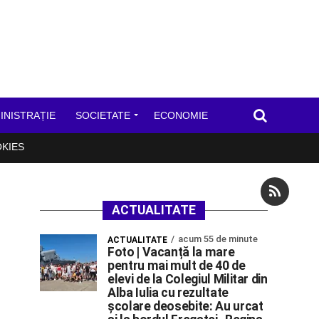
INISTRAȚIE
SOCIETATE
ECONOMIE
OKIES
ACTUALITATE
acum 55 de minute
ACTUALITATE
Foto | Vacanță la mare
pentru mai mult de 40 de
elevi de la Colegiul Militar din
Alba Iulia cu rezultate
școlare deosebite: Au urcat