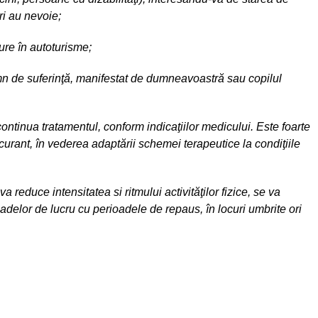
ori au nevoie;
ure în autoturisme;
emn de suferinţă, manifestat de dumneavoastră sau copilul
 continua tratamentul, conform indicaţiilor medicului. Este foarte
curant, în vederea adaptării schemei terapeutice la condiţiile
 reduce intensitatea si ritmului activităţilor fizice, se va
ioadelor de lucru cu perioadele de repaus, în locuri umbrite ori