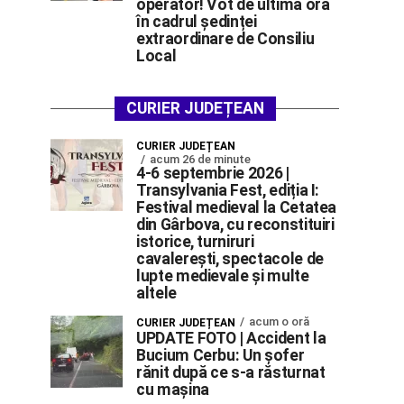
operator! Vot de ultimă oră
în cadrul ședinței
extraordinare de Consiliu
Local
CURIER JUDEȚEAN
CURIER JUDEȚEAN
acum 26 de minute
4-6 septembrie 2026 |
Transylvania Fest, ediția I:
Festival medieval la Cetatea
din Gârbova, cu reconstituiri
istorice, turniruri
cavalerești, spectacole de
lupte medievale și multe
altele
acum o oră
CURIER JUDEȚEAN
UPDATE FOTO | Accident la
Bucium Cerbu: Un șofer
rănit după ce s-a răsturnat
cu mașina