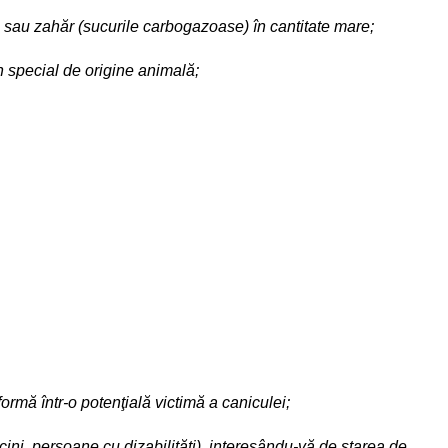
a) sau zahăr (sucurile carbogazoase) în cantitate mare;
în special de origine animală;
rmă într-o potenţială victimă a caniculei;
cini, persoane cu dizabilităţi), interesându-vă de starea de