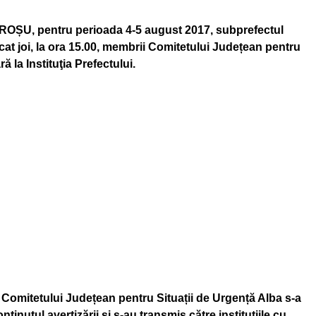
 ROȘU, pentru perioada 4-5 august 2017, subprefectul
t joi, la ora 15.00, membrii Comitetului Județean pentru
ă la Instituţia Prefectului.
 Comitetului Județean pentru Situații de Urgență Alba s-a
nținutul avertizării și s-au transmis către instituțiile cu