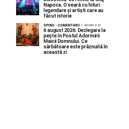
Napoca. O seară cu hituri
legendare și artiști care au
făcut istorie
acum o zi
OPINII - COMENTARII
6 august 2026: Dezlegare la
pește în Postul Adormirii
Maicii Domnului. Ce
sărbătoare este prăznuită în
această zi