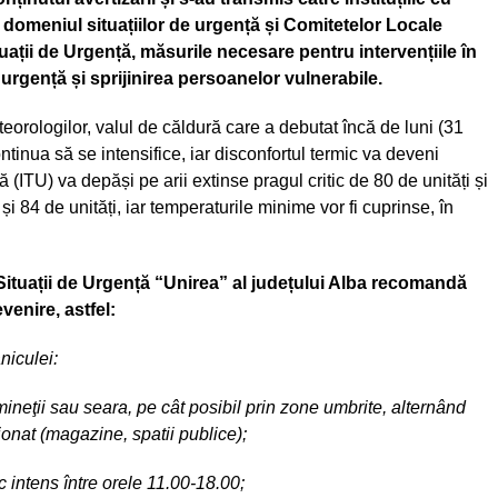
în domeniul situațiilor de urgență și Comitetelor Locale
uații de Urgență, măsurile necesare pentru intervențiile în
e urgență și sprijinirea persoanelor vulnerabile.
teorologilor, valul de căldură care a debutat încă de luni (31
ontinua să se intensifice, iar disconfortul termic va deveni
ITU) va depăși pe arii extinse pragul critic de 80 de unități și
 și 84 de unități, iar temperaturile minime vor fi cuprinse, în
Situații de Urgență
“Unirea” al jude
țului Alba recomandă
enire, astfel:
niculei:
ineţii sau seara, pe cât posibil prin zone umbrite, alternând
ionat (magazine, spatii publice);
ic intens între orele 11.00-18.00;