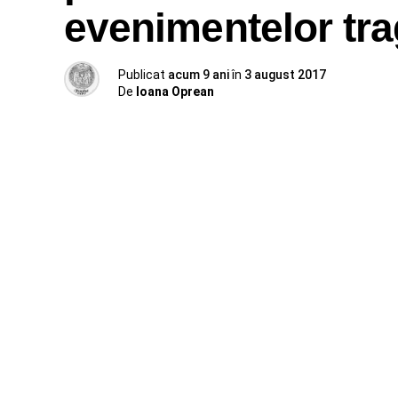
evenimentelor tra
Publicat
acum 9 ani
în
3 august 2017
De
Ioana Oprean