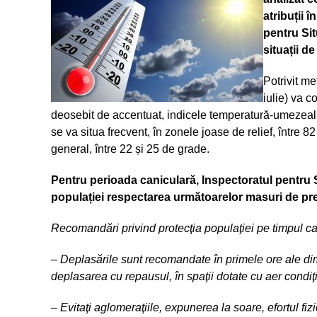
atribuții 
pentru Sit
situații d
Potrivit me
iulie) va c
deosebit de accentuat, indicele temperatură-umezeală (
se va situa frecvent, în zonele joase de relief, între 82
general, între 22 și 25 de grade.
Pentru perioada caniculară, Inspectoratul pentru 
populației respectarea următoarelor masuri de prev
Recomandări privind protecţia populaţiei pe timpul ca
– Deplasările sunt recomandate în primele ore ale dim
deplasarea cu repausul, în spaţii dotate cu aer condiţ
– Evitaţi aglomeraţiile, expunerea la soare, efortul fiz