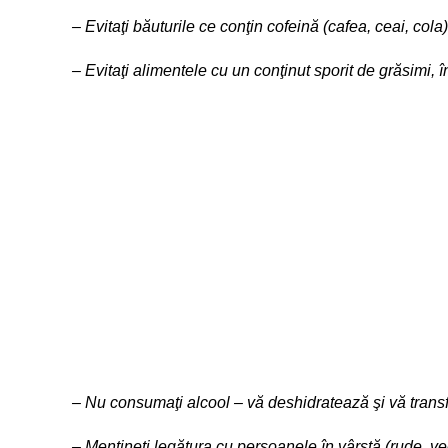
– Evitaţi băuturile ce conţin cofeină (cafea, ceai, col
– Evitaţi alimentele cu un conţinut sporit de grăsimi, 
– Nu consumaţi alcool – vă deshidratează şi vă transfo
– Menţineţi legătura cu persoanele în vârstă (rude, ve