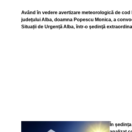
Având în vedere avertizare meteorologică de cod
judeţului Alba, doamna Popescu Monica, a convoca
Situații de Urgență Alba, într-o şedinţă extraordinar
În ședința
analizat co