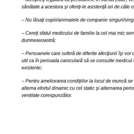
sănătate a acestora şi oferiţi-le asistenţă ori de câte 
– Nu lăsaţi copiii/animalele de companie singuri/sing
– Cereţi sfatul medicului de familie la cel mai mic s
dumneavoastră;
– Persoanele care suferă de diferite afecţiunii îşi vor
util ca în perioada caniculară să se consulte medicul 
existente;
– Pentru ameliorarea condiţiilor la locul de muncă se va
alterna efortul dinamic cu cel static şi alternarea per
ventilate corespunzător.