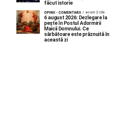
făcut istorie
acum 2 zile
OPINII - COMENTARII
6 august 2026: Dezlegare la
pește în Postul Adormirii
Maicii Domnului. Ce
sărbătoare este prăznuită în
această zi