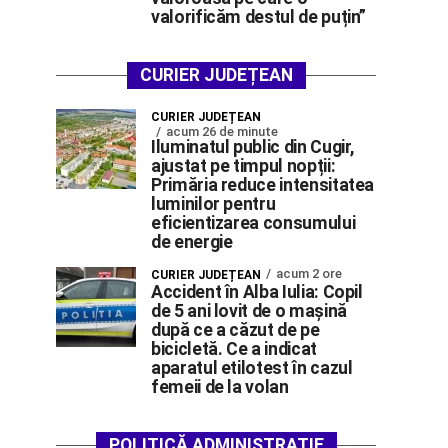
valorificăm destul de puțin”
CURIER JUDEȚEAN
CURIER JUDEȚEAN
acum 26 de minute
Iluminatul public din Cugir,
ajustat pe timpul nopții:
Primăria reduce intensitatea
luminilor pentru
eficientizarea consumului
de energie
acum 2 ore
CURIER JUDEȚEAN
Accident în Alba Iulia: Copil
de 5 ani lovit de o mașină
după ce a căzut de pe
bicicletă. Ce a indicat
aparatul etilotest în cazul
femeii de la volan
POLITICĂ ADMINISTRAȚIE