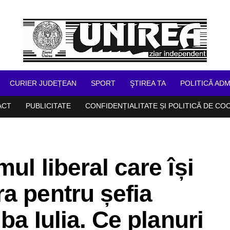
CURIER JUDEȚEAN
SPORT
ŞTIREA TA
POLITICĂ ADM
ACT
PUBLICITATE
CONFIDENȚIALITATE ȘI POLITICĂ DE CO
ul liberal care își
a pentru șefia
lba Iulia. Ce planuri