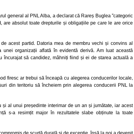
arul general al PNL Alba, a declarat că Rareș Buglea ”categoric
re absolut toate drepturile și obligațiile pe care le are orice
ță de acest partid. Datoria mea de membru vechi și convins al
a unei organizații aflată în evidentă derivă. Am luat această
u încurajat să candidez, mâhniți fiind și ei de starea actuală a
d firesc ar trebui să înceapă cu alegerea conducerilor locale,
suri din teritoriu să încheiem prin alegerea conducerii PNL la
i al unui președinte interimar de un an și jumătate, iar acest
nță s-a resimțit major în rezultatele slabe obținute la toate
de compromis de scurtă durată și de excepție, însă la noi a devenit