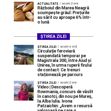
acum 2 ore
ACTUALITATE
Războiul din Marea Neagră
scumpește grâul: Prețurile
au sărit cu aproape 6% într-
o lună
ȘTIREA ZILEI
acum o oră
ŞTIREA ZILEI
Circulație feroviară
suspendată temporar pe
Magistrala 300, între Aiud și
Unirea, în urma ruperii firului
de contact: Ce trenuri
staționează pe parcurs
acum 2 ore
ŞTIREA ZILEI
Video | Descoperă
Rowmania, concurs de vâslit
în canotci, din nou pe Mureș,
la Alba Iulia. Ivona
Patzaichin: „Avem o resursă
valoroasă pe care o