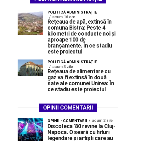
POLITICĂ ADMINISTRAȚIE
acum 16 ore
Rețeaua de apă, extinsă în
comuna Bistra: Peste 4
kilometri de conducte noi și
aproape 100 de
branșamente. În ce stadiu
este proiectul
POLITICĂ ADMINISTRAȚIE
acum 3 zile
Rețeaua de alimentare cu
gaz va fi extinsă în două
sate ale comunei Unirea: În
ce stadiu este proiectul
OPINII COMENTARII
acum 2 zile
OPINII - COMENTARII
Discoteca ’80 revine la Cluj-
Napoca. O seară cu hituri
legendare și artiști care au