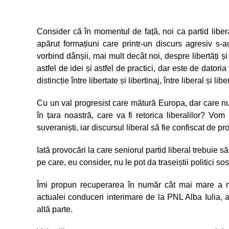
Consider că în momentul de față, noi ca partid libera
apărut formațiuni care printr-un discurs agresiv s-
vorbind dânșii, mai mult decât noi, despre libertăți și 
astfel de idei și astfel de practici, dar este de dator
distincție între libertate și libertinaj, între liberal și liber
Cu un val progresist care mătură Europa, dar care nu a
în țara noastră, care va fi retorica liberalilor? Vom
suveraniști, iar discursul liberal să fie confiscat de pr
Iată provocări la care seniorul partid liberal trebuie
pe care, eu consider, nu le pot da traseiștii politici sos
Îmi propun recuperarea în număr cât mai mare a me
actualei conduceri interimare de la PNL Alba Iulia, a
altă parte.