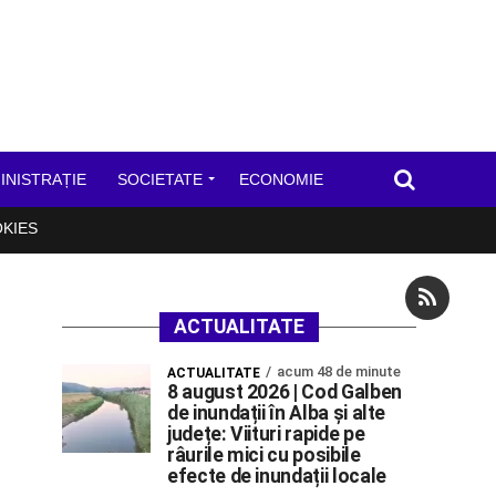
INISTRAȚIE
SOCIETATE
ECONOMIE
OKIES
ACTUALITATE
acum 48 de minute
ACTUALITATE
8 august 2026 | Cod Galben
de inundații în Alba și alte
județe: Viituri rapide pe
râurile mici cu posibile
efecte de inundații locale