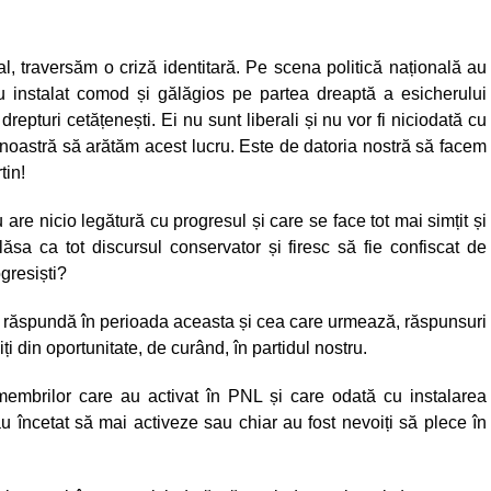
l, traversăm o criză identitară. Pe scena politică națională au
au instalat comod și gălăgios pe partea dreaptă a esicherului
drepturi cetățenești. Ei nu sunt liberali și nu vor fi niciodată cu
ia noastră să arătăm acest lucru. Este de datoria nostră să facem
tin!
re nicio legătură cu progresul și care se face tot mai simțit și
 lăsa ca tot discursul conservator și firesc să fie confiscat de
ogresiști?
 să răspundă în perioada aceasta și cea care urmează, răspunsuri
iți din oportunitate, de curând, în partidul nostru.
mbrilor care au activat în PNL și care odată cu instalarea
u încetat să mai activeze sau chiar au fost nevoiți să plece în