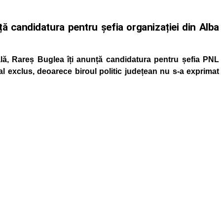
nță candidatura pentru șefia organizației din Alba
lă, Rareș Buglea îți anunță candidatura pentru șefia PNL
ral exclus, deoarece biroul politic județean nu s-a exprimat