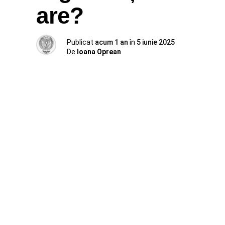
are?
Publicat
acum 1 an
în
5 iunie 2025
De
Ioana Oprean