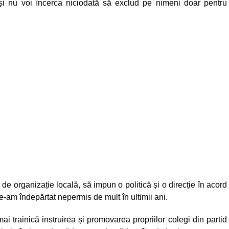
 și nu voi încerca niciodată să exclud pe nimeni doar pentru
 de organizație locală, să impun o politică și o direcție în acord
 ne-am îndepărtat nepermis de mult în ultimii ani.
 trainică instruirea și promovarea propriilor colegi din partid