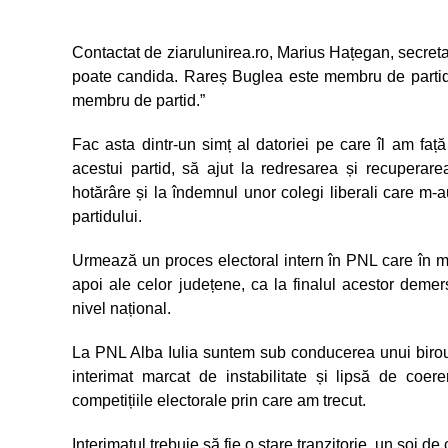
Contactat de ziarulunirea.ro, Marius Hațegan, secret
poate candida. Rareș Buglea este membru de partid, a
membru de partid.”
Fac asta dintr-un simț al datoriei pe care îl am fa
acestui partid, să ajut la redresarea și recuperare
hotărâre și la îndemnul unor colegi liberali care m-a
partidului.
Urmează un proces electoral intern în PNL care în mo
apoi ale celor județene, ca la finalul acestor demer
nivel național.
La PNL Alba Iulia suntem sub conducerea unui birou ș
interimat marcat de instabilitate și lipsă de coere
competițiile electorale prin care am trecut.
Interimatul trebuie să fie o stare tranzitorie, un soi 