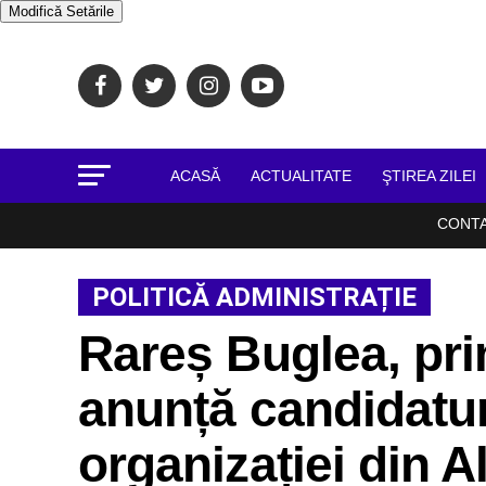
Modifică Setările
ACASĂ
ACTUALITATE
ŞTIREA ZILEI
CONT
POLITICĂ ADMINISTRAȚIE
Rareș Buglea, prim
anunță candidatur
organizației din A