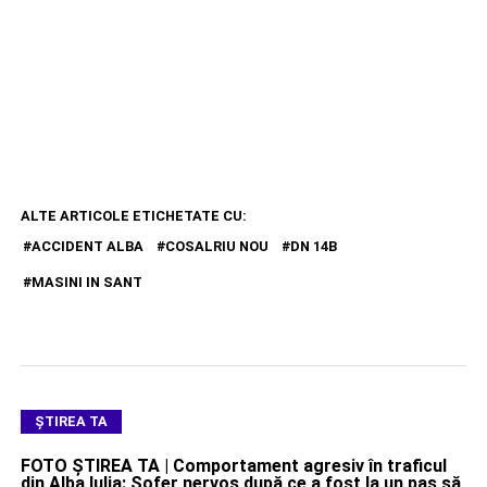
ALTE ARTICOLE ETICHETATE CU:
ACCIDENT ALBA
COSALRIU NOU
DN 14B
MASINI IN SANT
ŞTIREA TA
FOTO ȘTIREA TA | Comportament agresiv în traficul
din Alba Iulia: Șofer nervos după ce a fost la un pas să