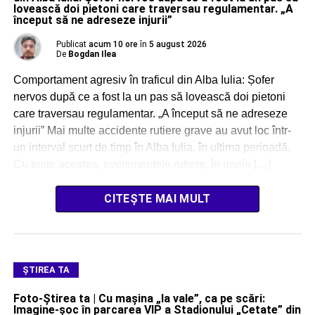
lovească doi pietoni care traversau regulamentar. „A
început să ne adreseze injurii”
Publicat
acum 10 ore
în
5 august 2026
De
Bogdan Ilea
Comportament agresiv în traficul din Alba Iulia: Șofer
nervos după ce a fost la un pas să lovească doi pietoni
care traversau regulamentar. „A început să ne adreseze
injurii” Mai multe accidente rutiere grave au avut loc într-
un interval scurt de timp în Alba Iulia, în ultima perioadă.
Cu toate acestea, evenimentele rutiere, în unele […]
CITEȘTE MAI MULT
ŞTIREA TA
Foto-Știrea ta | Cu mașina „la vale”, ca pe scări:
Imagine-șoc în parcarea VIP a Stadionului „Cetate” din