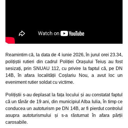
Reamintim că, la data de 4 iunie 2026, în jurul orei 23.34,
polițiștii rutieri din cadrul Poliției Orașului Teiuș au fost
sesizați, prin SNUAU 112, cu privire la faptul că, pe DN
14B, în afara localității Coșlariu Nou, a avut loc un
eveniment rutier soldat cu victime.
Polițiștii s-au deplasat la fața locului și au constatat faptul
că un tânăr de 19 ani, din municipiul Alba Iulia, în timp ce
conducea un autoturism pe DN 14B, ar fi pierdut controlul
asupra autoturismului și s-a răsturnat în afara părții
carosabile.