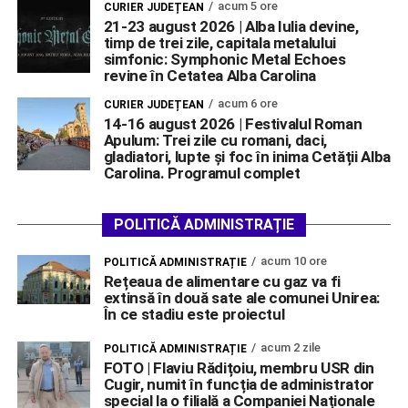
acum 5 ore
CURIER JUDEȚEAN
21-23 august 2026 | Alba Iulia devine,
timp de trei zile, capitala metalului
simfonic: Symphonic Metal Echoes
revine în Cetatea Alba Carolina
acum 6 ore
CURIER JUDEȚEAN
14-16 august 2026 | Festivalul Roman
Apulum: Trei zile cu romani, daci,
gladiatori, lupte și foc în inima Cetății Alba
Carolina. Programul complet
POLITICĂ ADMINISTRAȚIE
acum 10 ore
POLITICĂ ADMINISTRAȚIE
Rețeaua de alimentare cu gaz va fi
extinsă în două sate ale comunei Unirea:
În ce stadiu este proiectul
acum 2 zile
POLITICĂ ADMINISTRAȚIE
FOTO | Flaviu Rădițoiu, membru USR din
Cugir, numit în funcția de administrator
special la o filială a Companiei Naționale