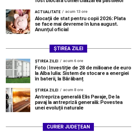
fost blocată comercializarea pastilelor
acum 13 ore
ACTUALITATE
Alocații de stat pentru copii 2026: Plata
se face mai devreme în luna august.
Anunțul oficial
ȘTIREA ZILEI
acum 6 ore
ŞTIREA ZILEI
Foto | Investiție de 28 de milioane de euro
la Alba Iulia: Sistem de stocare a energiei
în baterii, la Bărăbanț
acum 8 ore
ŞTIREA ZILEI
Antrepriza generală Elis Pavaje, De la
pavaj la antrepriză generală: Povestea
unei evoluții naturale
CURIER JUDEȚEAN