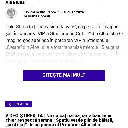
Alba Iulia
Publicat
acum 13 ore
în
5 august 2026
De
Ioana Oprean
Foto-Știrea ta | Cu mașina „la vale”, ca pe scări: Imagine-
șoc în parcarea VIP a Stadionului „Cetate” din Alba Iulia O
imagine-șoc suprinsă în parcarea VIP a Stadionului
„Cetate” din Alba Iulia a fost transmisă miercuri, 5 august
2026, redacției noastre de un cititor ziarulunirea.ro. În
imagine se observă cum o mașină […]
CITEȘTE MAI MULT
ŞTIREA TA
VIDEO ȘTIREA TA | Nu călcați iarba, iar albaiulienii
chiar respectă semnul: Spațiu verde plin de bălării,
„protejat” de un panou al Primăriei Alba Iulia