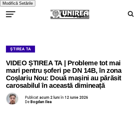
Modifică Setările
ŞTIREA TA
VIDEO ȘTIREA TA | Probleme tot mai
mari pentru șoferi pe DN 14B, în zona
Coșlariu Nou: Două mașini au părăsit
carosabilul în această dimineață
Publicat
acum 2 luni
în
12 iunie 2026
De
Bogdan Ilea