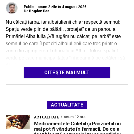
Publicat
acum 2 zile
în
4 august 2026
De
Bogdan Ilea
Nu călcați iarba, iar albaiulienii chiar respectă semnul:
Spațiu verde plin de bălării, „protejat” de un panou al
Primăriei Alba Iulia „Vă rugăm nu călcați pe iarbă” este
semnul pe care îl pot citi albaiulienii care trec printr-o
zonă din apropierea Tribunalului Alba. Totuși, spațiul
verde pe care municipalitatea îi îndeamnă pe cetățeni să
îl […]
CITEȘTE MAI MULT
ACTUALITATE
acum 12 ore
ACTUALITATE
Medicamentele Colebil și Panzcebil nu
mai pot fi vândute în farmacii. De ce a