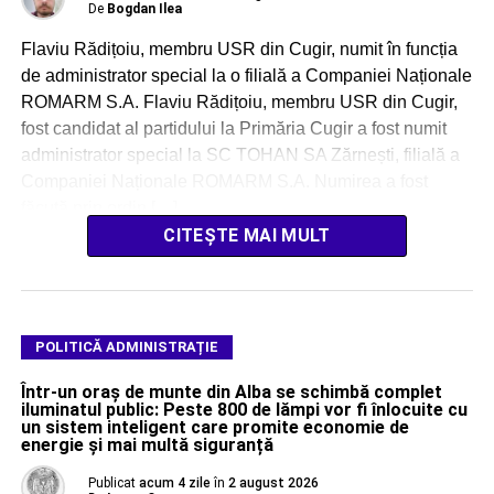
De
Bogdan Ilea
Flaviu Rădițoiu, membru USR din Cugir, numit în funcția
de administrator special la o filială a Companiei Naționale
ROMARM S.A. Flaviu Rădițoiu, membru USR din Cugir,
fost candidat al partidului la Primăria Cugir a fost numit
administrator special la SC TOHAN SA Zărnești, filială a
Companiei Naționale ROMARM S.A. Numirea a fost
făcută prin ordin […]
CITEȘTE MAI MULT
POLITICĂ ADMINISTRAȚIE
Într-un oraș de munte din Alba se schimbă complet
iluminatul public: Peste 800 de lămpi vor fi înlocuite cu
un sistem inteligent care promite economie de
energie și mai multă siguranță
Publicat
acum 4 zile
în
2 august 2026