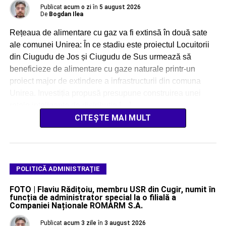
Publicat
acum o zi
în
5 august 2026
De
Bogdan Ilea
Rețeaua de alimentare cu gaz va fi extinsă în două sate
ale comunei Unirea: În ce stadiu este proiectul Locuitorii
din Ciugudu de Jos și Ciugudu de Sus urmează să
beneficieze de alimentare cu gaze naturale printr-un
proiect major de extindere a infrastructurii din comuna
Unirea. Investiția propusă presupune construirea unei
rețele inteligente de distribuție […]
CITEȘTE MAI MULT
POLITICĂ ADMINISTRAȚIE
FOTO | Flaviu Rădițoiu, membru USR din Cugir, numit în
funcția de administrator special la o filială a
Companiei Naționale ROMARM S.A.
Publicat
acum 3 zile
în
3 august 2026