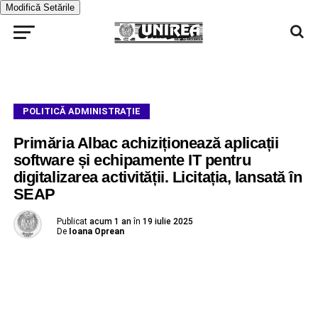
Modifică Setările
POLITICĂ ADMINISTRAȚIE
Primăria Albac achiziționează aplicații
software și echipamente IT pentru
digitalizarea activității. Licitația, lansată în
SEAP
Publicat
acum 1 an
în
19 iulie 2025
De
Ioana Oprean