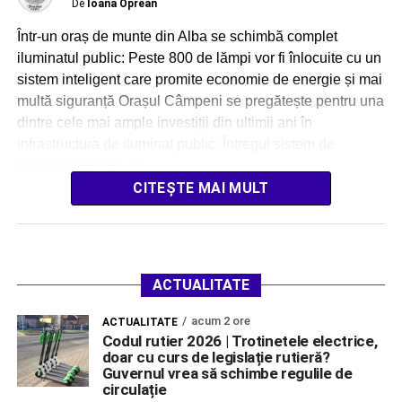
De
Ioana Oprean
Într-un oraș de munte din Alba se schimbă complet
iluminatul public: Peste 800 de lămpi vor fi înlocuite cu un
sistem inteligent care promite economie de energie și mai
multă siguranță Orașul Câmpeni se pregătește pentru una
dintre cele mai ample investiții din ultimii ani în
infrastructura de iluminat public. Întregul sistem de
iluminat stradal […]
CITEȘTE MAI MULT
ACTUALITATE
acum 2 ore
ACTUALITATE
Codul rutier 2026 | Trotinetele electrice,
doar cu curs de legislație rutieră?
Guvernul vrea să schimbe regulile de
circulație