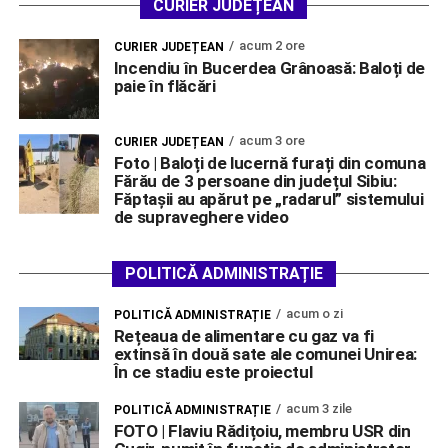
CURIER JUDEȚEAN
acum 2 ore
CURIER JUDEȚEAN
Incendiu în Bucerdea Grânoasă: Baloți de
paie în flăcări
acum 3 ore
CURIER JUDEȚEAN
Foto | Baloți de lucernă furați din comuna
Fărău de 3 persoane din județul Sibiu:
Făptașii au apărut pe „radarul” sistemului
de supraveghere video
POLITICĂ ADMINISTRAȚIE
acum o zi
POLITICĂ ADMINISTRAȚIE
Rețeaua de alimentare cu gaz va fi
extinsă în două sate ale comunei Unirea:
În ce stadiu este proiectul
acum 3 zile
POLITICĂ ADMINISTRAȚIE
FOTO | Flaviu Rădițoiu, membru USR din