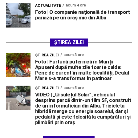
acum 4 ore
ACTUALITATE
Foto | O companie națională de transport
pariază pe un oraș mic din Alba
ȘTIREA ZILEI
acum 3 ore
ŞTIREA ZILEI
Foto | Furtună puternică în Munții
Apuseni după multe zile foarte calde:
Pene de curent în multe localități, Dealul
Mare s-a transformat în patinoar
acum 5 ore
ŞTIREA ZILEI
VIDEO | „Ursulețul Solar”, vehiculul
desprins parcă dintr-un film SF, construit
de un informatician din Alba: Tricicleta
hibridă merge cu energia soarelui, dar și
pedalată și este folosită la cumpărături și
plimbări prin oraș