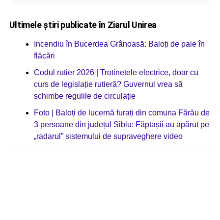
Ultimele știri publicate în Ziarul Unirea
Incendiu în Bucerdea Grânoasă: Baloți de paie în
flăcări
Codul rutier 2026 | Trotinetele electrice, doar cu
curs de legislație rutieră? Guvernul vrea să
schimbe regulile de circulație
Foto | Baloți de lucernă furați din comuna Fărău de
3 persoane din județul Sibiu: Făptașii au apărut pe
„radarul” sistemului de supraveghere video