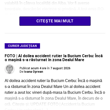
valabilă în câteva localități din Alba. Vor fi averse
torențiale, descărcări electrice și grindină. A fost emis RO-
ALERT pentru zone vizate. Codul […]
CITEȘTE MAI MULT
CURIER JUDEȚEAN
FOTO | Al doilea accident rutier la Bucium Cerbu: Încă
o mașină s-a răsturnat în zona Dealul Mare
Publicat
acum 4 ore
în
7 august 2026
De
Ioana Oprean
Al doilea accident rutier la Bucium Cerbu: Încă o mașină
s-a răsturnat în zona Dealul Mare Un al doilea accident
rutier a avut loc vineri după-masa la Bucium Cerbu. Încă o
mașină s-a răsturnat în zona Dealul Mare, în decurs de o
oră. Citește și: UPDATE FOTO | Accident la Bucium