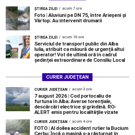
acum 7 ore
ŞTIREA ZILEI
Foto | Aluviuni pe DN 75, între Arieșeni și
Vârtop: Au intervenit drumarii
acum 10 ore
ŞTIREA ZILEI
Serviciul de transport public din Alba
Iulia, atribuit ca măsură de urgență altui
operator! Vot de ultimă oră în cadrul
ședinței extraordinare de Consiliu Local
CURIER JUDEȚEAN
acum 3 ore
CURIER JUDEȚEAN
7 august 2026 | Cod portocaliu de
furtuna în Alba: Averse torențiale,
descărcări electrice și grindină. RO-
ALERT emis pentru localitățile vizate
acum 4 ore
CURIER JUDEȚEAN
FOTO | Al doilea accident rutier la Bucium
Cerbu: Încă o mașină s-a răsturnat în