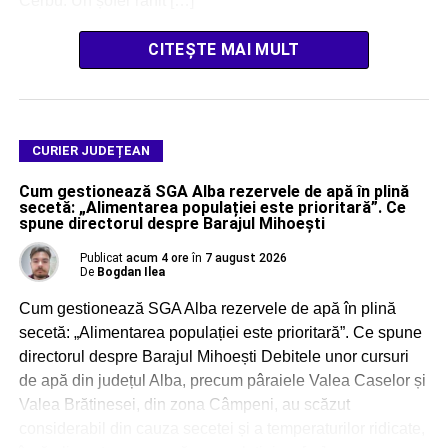
Cerbu: Un șofer rănit […]
CITEȘTE MAI MULT
CURIER JUDEȚEAN
Cum gestionează SGA Alba rezervele de apă în plină
secetă: „Alimentarea populației este prioritară”. Ce
spune directorul despre Barajul Mihoești
Publicat
acum 4 ore
în
7 august 2026
De
Bogdan Ilea
Cum gestionează SGA Alba rezervele de apă în plină
secetă: „Alimentarea populației este prioritară”. Ce spune
directorul despre Barajul Mihoești Debitele unor cursuri
de apă din județul Alba, precum pâraiele Valea Caselor și
Valea Brătinesei, din zona Câmpeni, au scăzut
considerabil din cauza secetei și a temperaturilor ridicate,