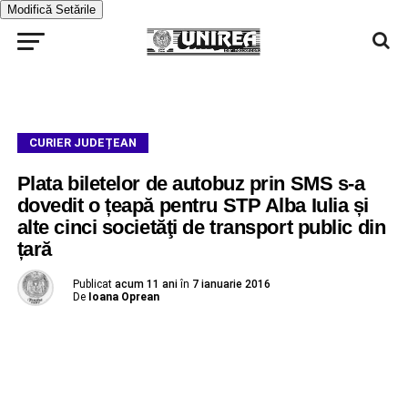
Modifică Setările
CURIER JUDEȚEAN
Plata biletelor de autobuz prin SMS s-a
dovedit o țeapă pentru STP Alba Iulia și
alte cinci societăţi de transport public din
țară
Publicat
acum 11 ani
în
7 ianuarie 2016
De
Ioana Oprean