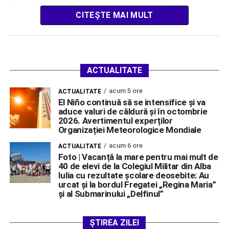
însă alimentarea cu apă a populației nu […]
CITEȘTE MAI MULT
ACTUALITATE
acum 5 ore
ACTUALITATE
El Niño continuă să se intensifice și va
aduce valuri de căldură și în octombrie
2026. Avertimentul experților
Organizației Meteorologice Mondiale
acum 6 ore
ACTUALITATE
Foto | Vacanță la mare pentru mai mult de
40 de elevi de la Colegiul Militar din Alba
Iulia cu rezultate școlare deosebite: Au
urcat și la bordul Fregatei „Regina Maria”
și al Submarinului „Delfinul”
ȘTIREA ZILEI