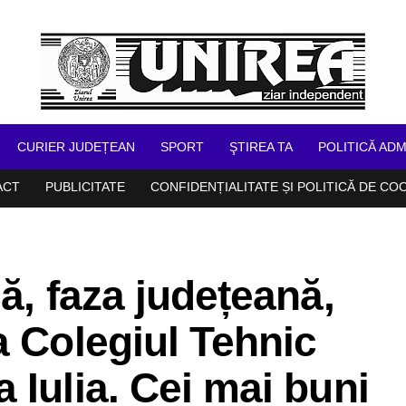
CURIER JUDEȚEAN
SPORT
ŞTIREA TA
POLITICĂ ADM
ACT
PUBLICITATE
CONFIDENȚIALITATE ȘI POLITICĂ DE CO
ă, faza județeană,
a Colegiul Tehnic
 Iulia. Cei mai buni