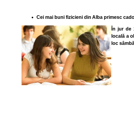
Cei mai buni fizicieni din Alba primesc cad
În jur de
locală a o
loc sâmbăt