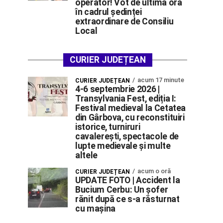
operator! Vot de ultimă oră
în cadrul ședinței
extraordinare de Consiliu
Local
CURIER JUDEȚEAN
acum 17 minute
CURIER JUDEȚEAN
4-6 septembrie 2026 |
Transylvania Fest, ediția I:
Festival medieval la Cetatea
din Gârbova, cu reconstituiri
istorice, turniruri
cavalerești, spectacole de
lupte medievale și multe
altele
acum o oră
CURIER JUDEȚEAN
UPDATE FOTO | Accident la
Bucium Cerbu: Un șofer
rănit după ce s-a răsturnat
cu mașina