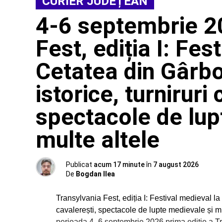
CURIER JUDEȚEAN
4-6 septembrie 20
Fest, ediția I: Fes
Cetatea din Gârbov
istorice, turniruri
spectacole de lup
multe altele
Publicat
acum 17 minute
în
7 august 2026
De
Bogdan Ilea
Transylvania Fest, ediția I: Festival medieval la 
cavalerești, spectacole de lupte medievale și 
perioada 4–6 septembrie 2026 prima ediție a Tra