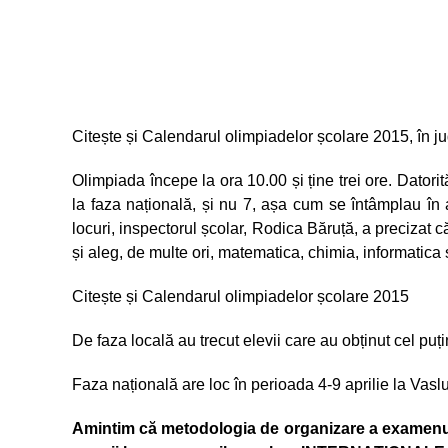
Citește și Calendarul olimpiadelor școlare 2015, în 
Olimpiada începe la ora 10.00 și ține trei ore. Datorit
la faza națională, și nu 7, așa cum se întâmplau în al
locuri, inspectorul școlar, Rodica Băruță, a precizat că
și aleg, de multe ori, matematica, chimia, informatica 
Citește și Calendarul olimpiadelor școlare 2015
De faza locală au trecut elevii care au obținut cel puți
Faza națională are loc în perioada 4-9 aprilie la Vaslu
Amintim că metodologia de organizare a examenulu