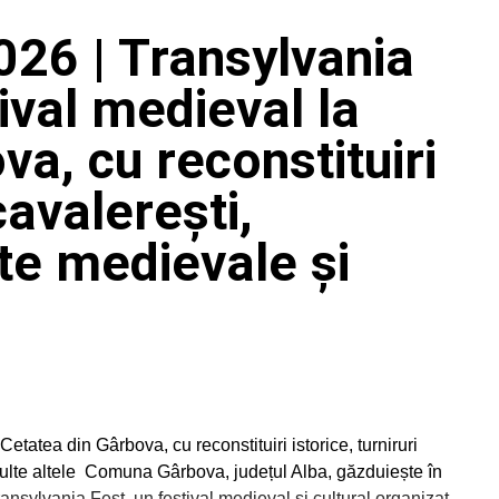
26 | Transylvania
tival medieval la
a, cu reconstituiri
 cavalerești,
te medievale și
Cetatea din Gârbova, cu reconstituiri istorice, turniruri
multe altele Comuna Gârbova, județul Alba, găzduiește în
nsylvania Fest, un festival medieval și cultural organizat