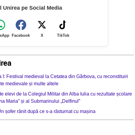
l Unirea pe Social Media
sApp
Facebook
X
TikTok
irea
 I: Festival medieval la Cetatea din Gârbova, cu reconstituiri
upte medievale și multe altele
 elevi de la Colegiul Militar din Alba Iulia cu rezultate școlare
na Maria” și al Submarinului „Delfinul”
șofer rănit după ce s-a răsturnat cu mașina