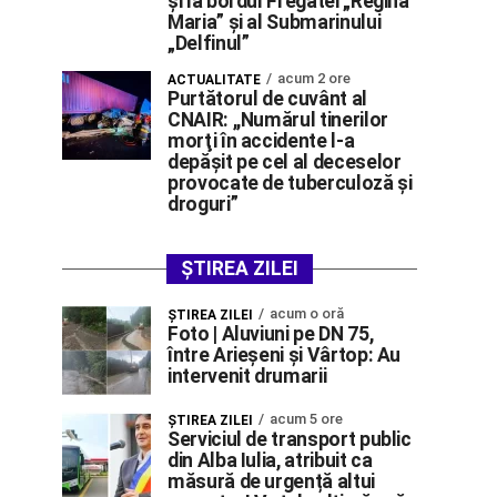
și la bordul Fregatei „Regina
Maria” și al Submarinului
„Delfinul”
acum 2 ore
ACTUALITATE
Purtătorul de cuvânt al
CNAIR: ,,Numărul tinerilor
morţi în accidente l-a
depăşit pe cel al deceselor
provocate de tuberculoză şi
droguri”
ȘTIREA ZILEI
acum o oră
ŞTIREA ZILEI
Foto | Aluviuni pe DN 75,
între Arieșeni și Vârtop: Au
intervenit drumarii
acum 5 ore
ŞTIREA ZILEI
Serviciul de transport public
din Alba Iulia, atribuit ca
măsură de urgență altui