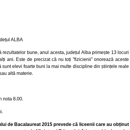
județul ALBA
ă rezultatelor bune, anul acesta, județul Alba primește 13 locuri
ți ani. Este de precizat că nu toți ”fizicienii” onorează aceste
 sunt elevi foarte buni la mai multe discipline din științele reale
sau altă materie.
n nota 8.00.
i.
i de Bacalaureat 2015 prevede că liceenii care au obținut