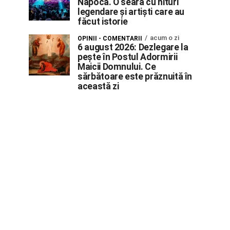
Napoca. O seară cu hituri
legendare și artiști care au
făcut istorie
acum o zi
OPINII - COMENTARII
6 august 2026: Dezlegare la
pește în Postul Adormirii
Maicii Domnului. Ce
sărbătoare este prăznuită în
această zi