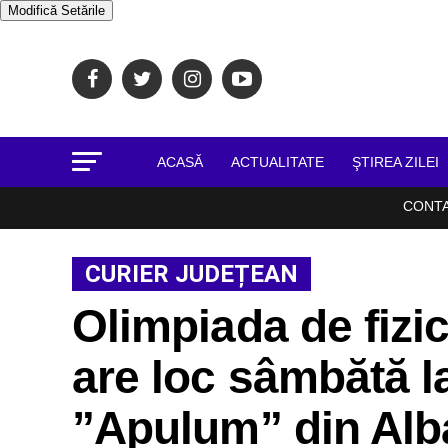
Modifică Setările
ACASĂ
ACTUALITATE
ŞTIREA ZILEI
CONT
CURIER JUDEȚEAN
Olimpiada de fizic
are loc sâmbătă l
”Apulum” din Alba