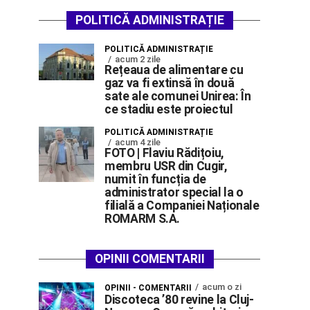
POLITICĂ ADMINISTRAȚIE
POLITICĂ ADMINISTRAȚIE
acum 2 zile
Rețeaua de alimentare cu
gaz va fi extinsă în două
sate ale comunei Unirea: În
ce stadiu este proiectul
POLITICĂ ADMINISTRAȚIE
acum 4 zile
FOTO | Flaviu Rădițoiu,
membru USR din Cugir,
numit în funcția de
administrator special la o
filială a Companiei Naționale
ROMARM S.A.
OPINII COMENTARII
acum o zi
OPINII - COMENTARII
Discoteca ’80 revine la Cluj-