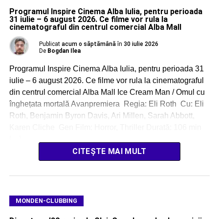
Programul Inspire Cinema Alba Iulia, pentru perioada
31 iulie – 6 august 2026. Ce filme vor rula la
cinematograful din centrul comercial Alba Mall
Publicat
acum o săptămână
în
30 iulie 2026
De
Bogdan Ilea
Programul Inspire Cinema Alba Iulia, pentru perioada 31
iulie – 6 august 2026. Ce filme vor rula la cinematograful
din centrul comercial Alba Mall Ice Cream Man / Omul cu
înghețata mortală Avanpremiera Regia: Eli Roth Cu: Eli
Roth, Benjamin Byron Davis, Ari Millen, Sarah Abbott,
Karen Cliche Gen Film: Horror, Thriller Durată: 106 min
[…]
CITEȘTE MAI MULT
MONDEN-CLUBBING