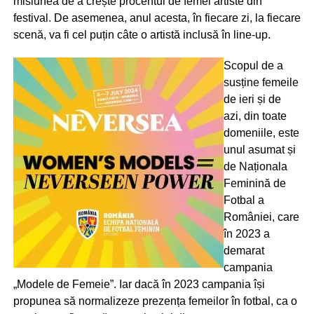
misiunea de a crește procentul de femei artiste din
festival. De asemenea, anul acesta, în fiecare zi, la fiecare
scenă, va fi cel puțin câte o artistă inclusă în line-up.
Scopul de a
susține femeile
de ieri și de
azi, din toate
domeniile, este
unul asumat și
de Naționala
Feminină de
Fotbal a
României, care
în 2023 a
demarat
campania
„Modele de Femeie”. Iar dacă în 2023 campania își
propunea să normalizeze prezența femeilor în fotbal, ca o