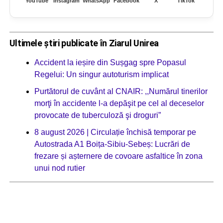
YouTube
Instagram
WhatsApp
Facebook
X
TikTok
Ultimele știri publicate în Ziarul Unirea
Accident la ieșire din Sușgag spre Popasul
Regelui: Un singur autoturism implicat
Purtătorul de cuvânt al CNAIR: ,,Numărul tinerilor
morţi în accidente l-a depăşit pe cel al deceselor
provocate de tuberculoză şi droguri”
8 august 2026 | Circulație închisă temporar pe
Autostrada A1 Boița-Sibiu-Sebeș: Lucrări de
frezare și așternere de covoare asfaltice în zona
unui nod rutier