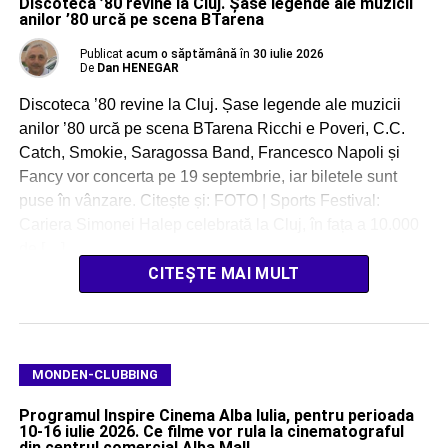
Discoteca ’80 revine la Cluj. Șase legende ale muzicii
anilor ’80 urcă pe scena BTarena
Publicat
acum o săptămână
în
30 iulie 2026
De
Dan HENEGAR
Discoteca ’80 revine la Cluj. Șase legende ale muzicii
anilor ’80 urcă pe scena BTarena Ricchi e Poveri, C.C.
Catch, Smokie, Saragossa Band, Francesco Napoli și
Fancy vor concerta pe 19 septembrie, iar biletele sunt
puse în vânzare. Citește și: FOTO | Sports Festival:
Cariera Simonei Halep celebrată la Cluj, în fața a 10.000
de […]
CITEȘTE MAI MULT
MONDEN-CLUBBING
Programul Inspire Cinema Alba Iulia, pentru perioada
10-16 iulie 2026. Ce filme vor rula la cinematograful
din centrul comercial Alba Mall