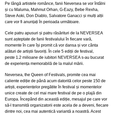
Pe lângă artistele românce, fanii Neversea se vor întâlni
și cu Maluma, Mahmut Orhan, G-Eazy, Bebe Rexha,
Steve Aoki, Don Diablo, Salvatore Ganacci și mulți alții
care vor fi anunțați în perioada următoare.
Cele patru apusuri și patru răsărituri de la NEVERSEA
sunt așteptate de fanii festivalului în fiecare vară,
momente în care își promit că vor dansa și vor cânta
alături de artiștii favoriți. În cele 5 ediții de festival,
peste 1.2 milioane de iubitori NEVERSEA s-au bucurat
de experiența memorabilă de la malul mării.
Neversea, the Queen of Festivals, promite cea mai
caliente ediție de până acum datorită celor peste 150 de
artiști, experiențelor pregătite în festival și momentelor
unice create de cel mai mare festival de pe o plajă din
Europa. Începând din această ediție, mesajul pe care vor
să-l transmită organizatorii este acela de a deveni, fiecare
dintre noi, cea mai autentică variantă a noastră. Acest