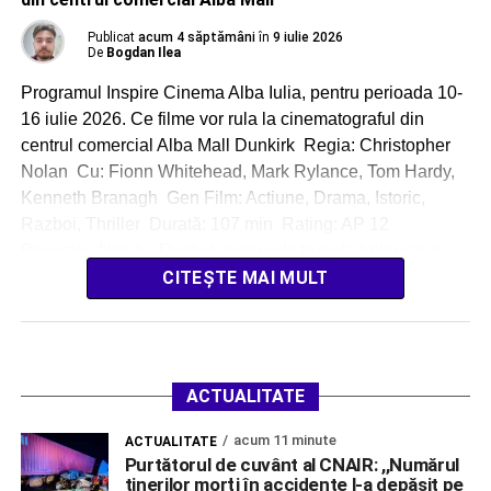
Publicat
acum 4 săptămâni
în
9 iulie 2026
De
Bogdan Ilea
Programul Inspire Cinema Alba Iulia, pentru perioada 10-
16 iulie 2026. Ce filme vor rula la cinematograful din
centrul comercial Alba Mall Dunkirk Regia: Christopher
Nolan Cu: Fionn Whitehead, Mark Rylance, Tom Hardy,
Kenneth Branagh Gen Film: Actiune, Drama, Istoric,
Razboi, Thriller Durată: 107 min Rating: AP 12
Povestea filmului Dunkirk surprinde trupele britanice şi
ale […]
CITEȘTE MAI MULT
ACTUALITATE
acum 11 minute
ACTUALITATE
Purtătorul de cuvânt al CNAIR: ,,Numărul
tinerilor morţi în accidente l-a depăşit pe