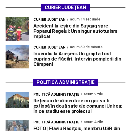
CURIER JUDEȚEAN
acum 14 secunde
CURIER JUDEȚEAN
Accident la ieșire din Sușgag spre
Popasul Regelui: Un singur autoturism
implicat
acum 59 de minute
CURIER JUDEȚEAN
Incendiu la Arieșeni: Un grajd a fost
cuprins de flăcări. Intervin pompierii din
Câmpeni
POLITICĂ ADMINISTRAȚIE
acum 2 zile
POLITICĂ ADMINISTRAȚIE
Rețeaua de alimentare cu gaz va fi
extinsă în două sate ale comunei Unirea:
În ce stadiu este proiectul
acum 4 zile
POLITICĂ ADMINISTRAȚIE
FOTO | Flaviu Rădițoiu, membru USR din