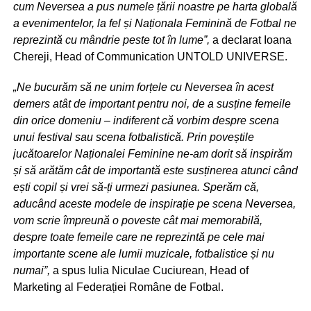
cum Neversea a pus numele țării noastre pe harta globală
a evenimentelor, la fel ș
i Na
ționala Feminină de Fotbal ne
reprezintă cu mâ
ndrie peste tot
în lume”,
a declarat Ioana
Chereji, Head of Communication UNTOLD UNIVERSE.
„Ne bucurăm să ne unim forțele cu Neversea în acest
demers atât de important pentru noi, de a susține femeile
din orice domeniu – indiferent că vorbim despre scena
unui festival sau scena fotbalistică. Prin poveștile
jucătoarelor Naționalei Feminine ne-am dorit să inspirăm
și să arătă
m c
ât de importantă
este sus
ținerea atunci când
ești copil și vrei să-ți urmezi pasiunea.
Sper
ă
m c
ă,
aducând aceste modele de inspirație pe scena Neversea,
vom scrie împreună o poveste cât mai memorabilă,
despre toate femeile care ne reprezintă pe cele mai
importante scene ale lumii muzicale, fotbalistice și nu
numai”,
a spus Iulia Niculae Cuciurean, Head of
Marketing al Federației Române de Fotbal.