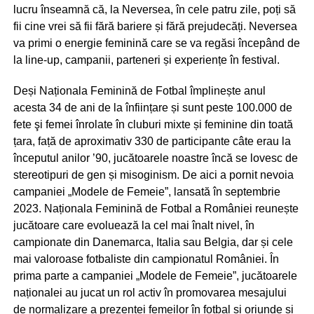
lucru înseamnă că, la Neversea, în cele patru zile, poți să
fii cine vrei să fii fără bariere și fără prejudecăți. Neversea
va primi o energie feminină care se va regăsi începând de
la line-up, campanii, parteneri și experiențe în festival.
Deși Naționala Feminină de Fotbal împlinește anul
acesta 34 de ani de la înființare și sunt peste 100.000 de
fete şi femei înrolate în cluburi mixte și feminine din toată
țara, față de aproximativ 330 de participante câte erau la
începutul anilor ’90, jucătoarele noastre încă se lovesc de
stereotipuri de gen și misoginism. De aici a pornit nevoia
campaniei „Modele de Femeie”, lansată în septembrie
2023. Naționala Feminină de Fotbal a României reunește
jucătoare care evoluează la cel mai înalt nivel, în
campionate din Danemarca, Italia sau Belgia, dar și cele
mai valoroase fotbaliste din campionatul României. În
prima parte a campaniei „Modele de Femeie”, jucătoarele
naționalei au jucat un rol activ în promovarea mesajului
de normalizare a prezenței femeilor în fotbal și oriunde și