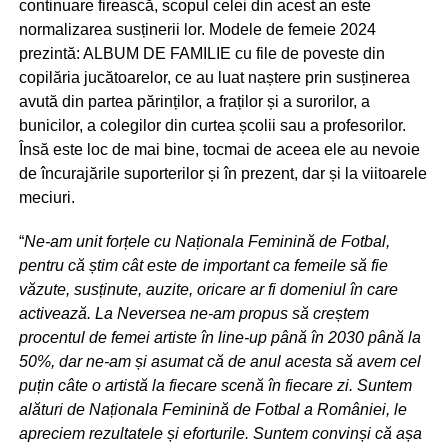
continuare firească, scopul celei din acest an este
normalizarea susținerii lor. Modele de femeie 2024
prezintă: ALBUM DE FAMILIE cu file de poveste din
copilăria jucătoarelor, ce au luat naștere prin susținerea
avută din partea părinților, a fraților și a surorilor, a
bunicilor, a colegilor din curtea școlii sau a profesorilor.
Însă este loc de mai bine, tocmai de aceea ele au nevoie
de încurajările suporterilor și în prezent, dar și la viitoarele
meciuri.
“
Ne-am unit forțele cu Naționala Feminină de Fotbal,
pentru că știm cât este de important ca femeile să
fie
v
ăzute, susținute, auzite, oricare ar fi domeniul în care
activează. La Neversea ne-am propus să
cre
ștem
procentul de femei
artiste
în line-up până în 2030 până la
50%, dar ne-am și asumat că de anul acesta să avem cel
puț
in c
â
te o artist
ă la fiecare scenă în fiecare zi. Suntem
alături de Naționala Feminină de Fotbal a României, le
apreciem rezultatele și eforturile. Suntem convinș
i c
ă așa