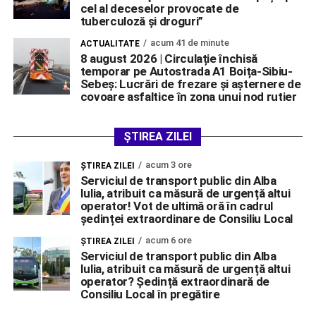
cel al deceselor provocate de
tuberculoză şi droguri”
acum 41 de minute
ACTUALITATE
8 august 2026 | Circulație închisă
temporar pe Autostrada A1 Boița-Sibiu-
Sebeș: Lucrări de frezare și așternere de
covoare asfaltice în zona unui nod rutier
ȘTIREA ZILEI
acum 3 ore
ŞTIREA ZILEI
Serviciul de transport public din Alba
Iulia, atribuit ca măsură de urgență altui
operator! Vot de ultimă oră în cadrul
ședinței extraordinare de Consiliu Local
acum 6 ore
ŞTIREA ZILEI
Serviciul de transport public din Alba
Iulia, atribuit ca măsură de urgență altui
operator? Ședință extraordinară de
Consiliu Local în pregătire