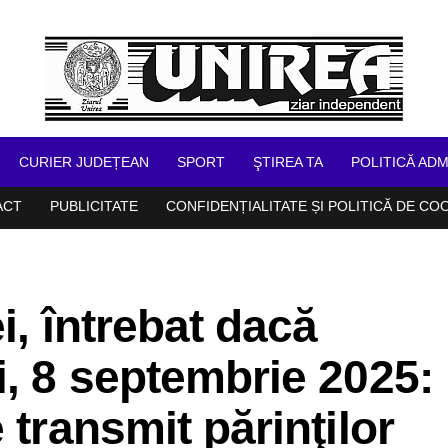
CURIER JUDEȚEAN
SPORT
ŞTIREA TA
POLITICĂ ADM
ACT
PUBLICITATE
CONFIDENȚIALITATE ȘI POLITICĂ DE CO
i, întrebat dacă
i, 8 septembrie 2025:
 transmit părinţilor