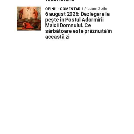
acum 2 zile
OPINII - COMENTARII
6 august 2026: Dezlegare la
pește în Postul Adormirii
Maicii Domnului. Ce
sărbătoare este prăznuită în
această zi