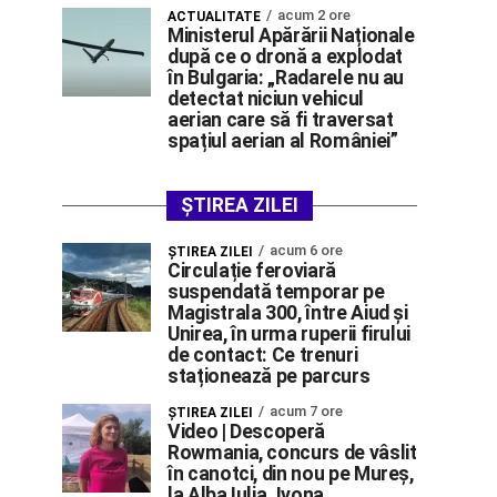
acum 2 ore
ACTUALITATE
Ministerul Apărării Naționale
după ce o dronă a explodat
în Bulgaria: „Radarele nu au
detectat niciun vehicul
aerian care să fi traversat
spațiul aerian al României”
ȘTIREA ZILEI
acum 6 ore
ŞTIREA ZILEI
Circulație feroviară
suspendată temporar pe
Magistrala 300, între Aiud și
Unirea, în urma ruperii firului
de contact: Ce trenuri
staționează pe parcurs
acum 7 ore
ŞTIREA ZILEI
Video | Descoperă
Rowmania, concurs de vâslit
în canotci, din nou pe Mureș,
la Alba Iulia. Ivona