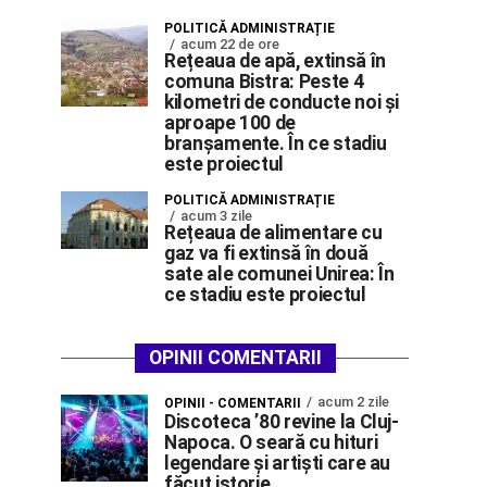
POLITICĂ ADMINISTRAȚIE
acum 22 de ore
Rețeaua de apă, extinsă în
comuna Bistra: Peste 4
kilometri de conducte noi și
aproape 100 de
branșamente. În ce stadiu
este proiectul
POLITICĂ ADMINISTRAȚIE
acum 3 zile
Rețeaua de alimentare cu
gaz va fi extinsă în două
sate ale comunei Unirea: În
ce stadiu este proiectul
OPINII COMENTARII
acum 2 zile
OPINII - COMENTARII
Discoteca ’80 revine la Cluj-
Napoca. O seară cu hituri
legendare și artiști care au
făcut istorie