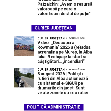
Patzaichin: „Avem o resursă
valoroasă pe care o
valorificăm destul de puțin”
CURIER JUDEȚEAN
acum 3 ore
CURIER JUDEȚEAN
Video | „Descoperă
Rowmania” 2026 a (re)adus
adrenalina pe Mureș, la Alba
Iulia: 9 echipaje la start și
câștigători… „incendiari”
acum 4 ore
CURIER JUDEȚEAN
8 august 2026 | Polițiștii
rutieri din Alba acționează
cu sistemul e-SIGUR pe
drumurile din județ: Sunt
vizate zonele cu risc rutier
POLITICĂ ADMINISTRAȚIE