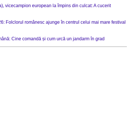
a), vicecampion european la împins din culcat: A cucerit
 Folclorul românesc ajunge în centrul celui mai mare festival
omână: Cine comandă și cum urcă un jandarm în grad