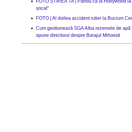
FOTO ȘTIREA TA | Panou ca la Hollywood la in
șocat”
FOTO | Al doilea accident rutier la Bucium Ce
Cum gestionează SGA Alba rezervele de apă în 
spune directorul despre Barajul Mihoești