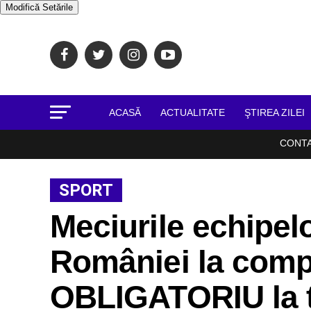
Modifică Setările
ACASĂ
ACTUALITATE
ŞTIREA ZILEI
CONT
SPORT
Meciurile echipelo
României la compe
OBLIGATORIU la te