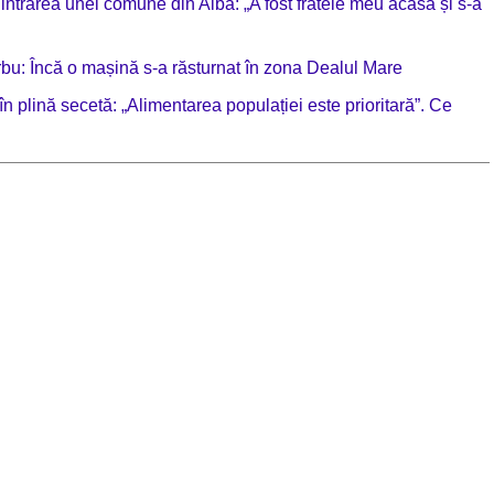
trarea unei comune din Alba: „A fost fratele meu acasă și s-a
rbu: Încă o mașină s-a răsturnat în zona Dealul Mare
plină secetă: „Alimentarea populației este prioritară”. Ce