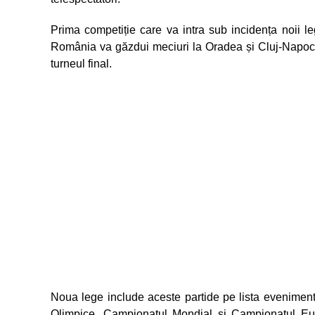
Prima competiție care va intra sub incidența noii
România va găzdui meciuri la Oradea și Cluj-Napoca,
turneul final.
Noua lege include aceste partide pe lista evenimente
Olimpice, Campionatul Mondial și Campionatul Euro