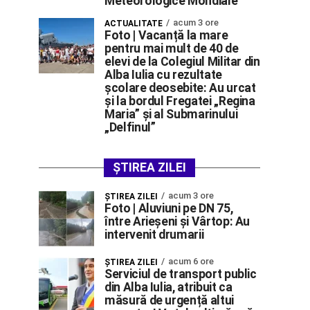
Meteorologice Mondiale
acum 3 ore
ACTUALITATE
Foto | Vacanță la mare
pentru mai mult de 40 de
elevi de la Colegiul Militar din
Alba Iulia cu rezultate
școlare deosebite: Au urcat
și la bordul Fregatei „Regina
Maria” și al Submarinului
„Delfinul”
ȘTIREA ZILEI
acum 3 ore
ŞTIREA ZILEI
Foto | Aluviuni pe DN 75,
între Arieșeni și Vârtop: Au
intervenit drumarii
acum 6 ore
ŞTIREA ZILEI
Serviciul de transport public
din Alba Iulia, atribuit ca
măsură de urgență altui