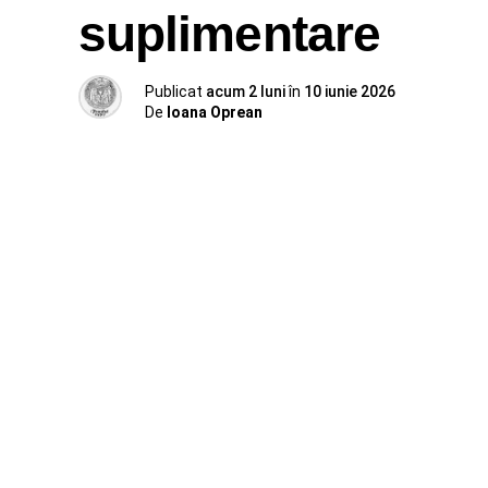
suplimentare
Publicat
acum 2 luni
în
10 iunie 2026
De
Ioana Oprean