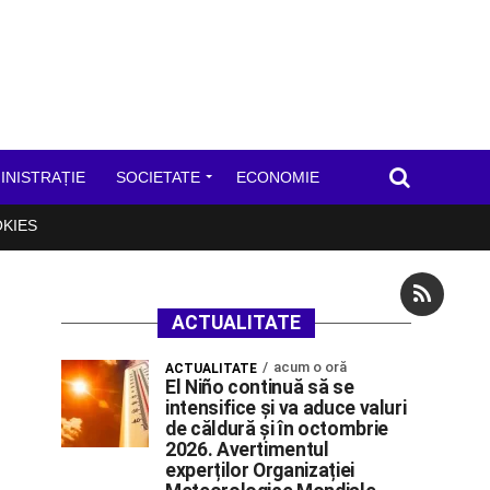
INISTRAȚIE
SOCIETATE
ECONOMIE
OKIES
ACTUALITATE
acum o oră
ACTUALITATE
El Niño continuă să se
intensifice și va aduce valuri
de căldură și în octombrie
2026. Avertimentul
experților Organizației