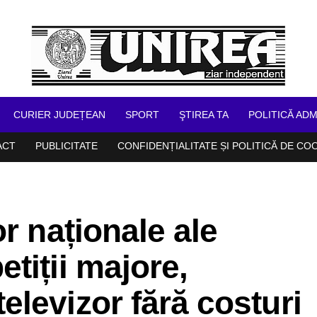
CURIER JUDEȚEAN
SPORT
ŞTIREA TA
POLITICĂ ADM
ACT
PUBLICITATE
CONFIDENȚIALITATE ȘI POLITICĂ DE CO
r naționale ale
tiții majore,
levizor fără costuri