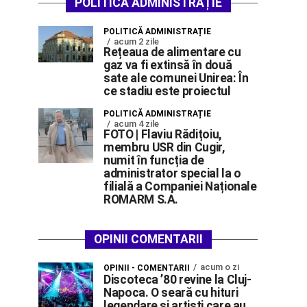
POLITICĂ ADMINISTRAȚIE
POLITICĂ ADMINISTRAȚIE
acum 2 zile
Rețeaua de alimentare cu
gaz va fi extinsă în două
sate ale comunei Unirea: În
ce stadiu este proiectul
POLITICĂ ADMINISTRAȚIE
acum 4 zile
FOTO | Flaviu Rădițoiu,
membru USR din Cugir,
numit în funcția de
administrator special la o
filială a Companiei Naționale
ROMARM S.A.
OPINII COMENTARII
acum o zi
OPINII - COMENTARII
Discoteca ’80 revine la Cluj-
Napoca. O seară cu hituri
legendare și artiști care au