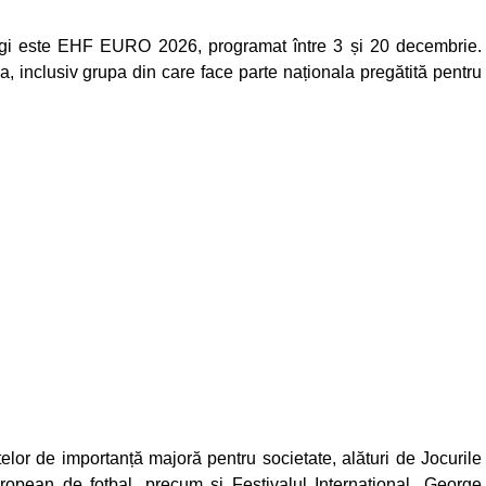
 legi este EHF EURO 2026, programat între 3 și 20 decembrie.
 inclusiv grupa din care face parte naționala pregătită pentru
lor de importanță majoră pentru societate, alături de Jocurile
pean de fotbal, precum și Festivalul Internațional „George