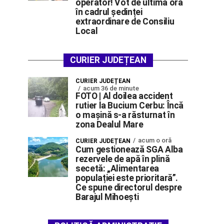
operator! Vot de ultimă oră
în cadrul ședinței
extraordinare de Consiliu
Local
CURIER JUDEȚEAN
CURIER JUDEȚEAN
acum 36 de minute
FOTO | Al doilea accident
rutier la Bucium Cerbu: Încă
o mașină s-a răsturnat în
zona Dealul Mare
acum o oră
CURIER JUDEȚEAN
Cum gestionează SGA Alba
rezervele de apă în plină
secetă: „Alimentarea
populației este prioritară”.
Ce spune directorul despre
Barajul Mihoești