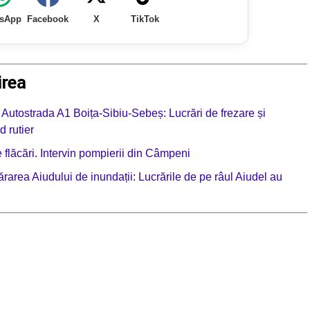
sApp
Facebook
X
TikTok
irea
 Autostrada A1 Boița-Sibiu-Sebeș: Lucrări de frezare și
d rutier
e flăcări. Intervin pompierii din Câmpeni
rarea Aiudului de inundații: Lucrările de pe râul Aiudel au