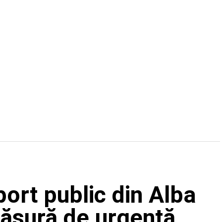
port public din Alba
 măsură de urgență