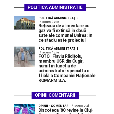
POLITICĂ ADMINISTRAȚIE
POLITICĂ ADMINISTRAȚIE
acum 2 zile
Rețeaua de alimentare cu
gaz va fi extinsă în două
sate ale comunei Unirea: În
ce stadiu este proiectul
POLITICĂ ADMINISTRAȚIE
acum 4 zile
FOTO | Flaviu Rădițoiu,
membru USR din Cugir,
numit în funcția de
administrator special la o
filială a Companiei Naționale
ROMARM S.A.
OPINII COMENTARII
acum o zi
OPINII - COMENTARII
Discoteca ’80 revine la Cluj-