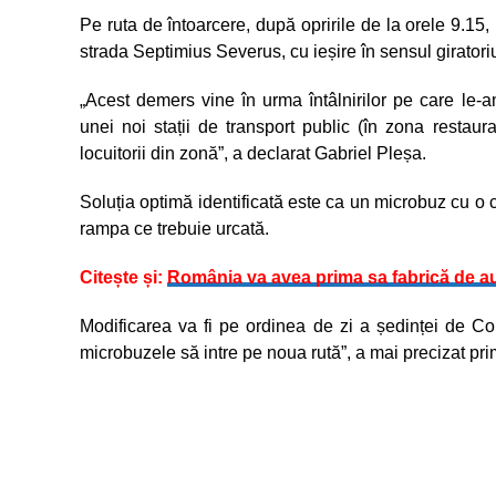
Pe ruta de întoarcere, după opririle de la orele 9.15,
strada Septimius Severus, cu ieșire în sensul giratori
„Acest demers vine în urma întâlnirilor pe care le-am a
unei noi stații de transport public (în zona restaur
locuitorii din zonă”, a declarat Gabriel Pleșa.
Soluția optimă identificată este ca un microbuz cu o 
rampa ce trebuie urcată.
Citește și:
România va avea prima sa fabrică de au
Modificarea va fi pe ordinea de zi a ședinței de 
microbuzele să intre pe noua rută”, a mai precizat pri