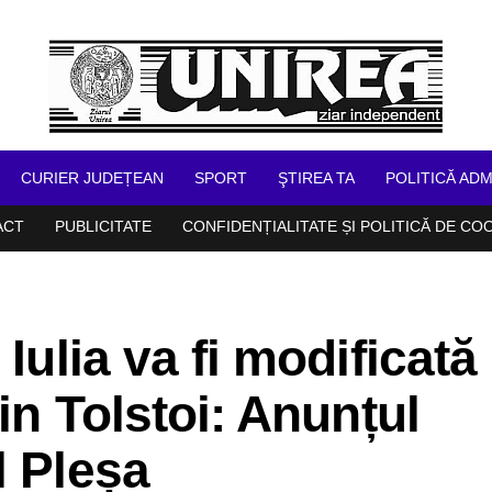
CURIER JUDEȚEAN
SPORT
ŞTIREA TA
POLITICĂ ADM
ACT
PUBLICITATE
CONFIDENȚIALITATE ȘI POLITICĂ DE CO
Iulia va fi modificată
din Tolstoi: Anunțul
l Pleșa