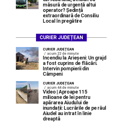
măsură de urgență altui
operator? Ședință
extraordinară de Consiliu
Local în pregătire
CURIER JUDEȚEAN
CURIER JUDEȚEAN
acum 22 de minute
Incendiu la Arieșeni: Un grajd
a fost cuprins de flăcări.
Intervin pompierii din
Câmpeni
CURIER JUDEȚEAN
acum 44 de minute
Video | Aproape 115
milioane de lei pentru
apărarea Aiudului de
inundații: Lucrările de pe râul
Aiudel au intrat în linie
dreaptă