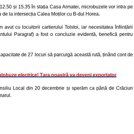
 12.50 și 15.35 în stația Casa Armatei, microbuzele vor intra pe
u de la intersecția Calea Moților cu B-dul Horea.
vut cu locuitorii cartierului Tolstoi, iar necesitatea înființării
antului Paragraf) a fost o concluzie evidentă, benefică pentru
capacitate de 27 locuri să parcurgă această rută, ținând cont de
tobuze electrice! Țara noastră va deveni exportator
Consiliu Local din 20 decembrie și sperăm ca până de Crăciun
marul.