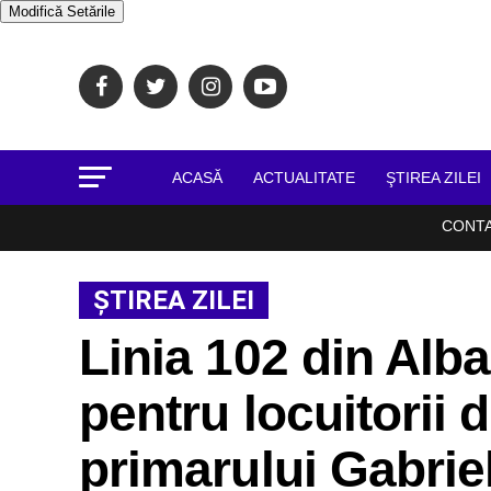
Modifică Setările
ACASĂ
ACTUALITATE
ŞTIREA ZILEI
CONT
ŞTIREA ZILEI
Linia 102 din Alba 
pentru locuitorii 
primarului Gabrie