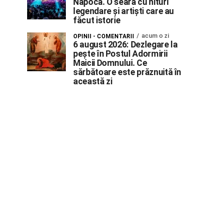
Napoca. O seară cu hituri
legendare și artiști care au
făcut istorie
acum o zi
OPINII - COMENTARII
6 august 2026: Dezlegare la
pește în Postul Adormirii
Maicii Domnului. Ce
sărbătoare este prăznuită în
această zi