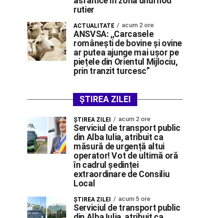
asfaltice în zona unui nod
rutier
acum 2 ore
ACTUALITATE
ANSVSA: ,,Carcasele
românești de bovine și ovine
ar putea ajunge mai ușor pe
piețele din Orientul Mijlociu,
prin tranzit turcesc”
ȘTIREA ZILEI
acum 2 ore
ŞTIREA ZILEI
Serviciul de transport public
din Alba Iulia, atribuit ca
măsură de urgență altui
operator! Vot de ultimă oră
în cadrul ședinței
extraordinare de Consiliu
Local
acum 5 ore
ŞTIREA ZILEI
Serviciul de transport public
din Alba Iulia, atribuit ca