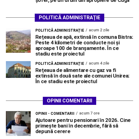
șofer, pe un drum din apropiere de Cugir
POLITICĂ ADMINISTRAȚIE
acum 2 zile
POLITICĂ ADMINISTRAȚIE
Rețeaua de apă, extinsă în comuna Bistra:
Peste 4 kilometri de conducte noi și
aproape 100 de branșamente. În ce
stadiu este proiectul
acum 4 zile
POLITICĂ ADMINISTRAȚIE
Rețeaua de alimentare cu gaz va fi
extinsă în două sate ale comunei Unirea:
În ce stadiu este proiectul
OPINII COMENTARII
acum 7 ore
OPINII - COMENTARII
Ajutoare pentru pensionari în 2026. Cine
primește bani în decembrie, fără să
depună cerere