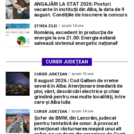
ANGAJĂRI LA STAT 2026: Posturi
vacante în instituții din Alba, la data de 9
august. Condițiile de înscriere la concurs
acum 14 ore
ŞTIREA ZILEI
România, excedent în producția de
energie la ora 21.00: Energia eoliană
salvează sistemul energetic național!
CURIER JUDEȚEAN
acum 13 ore
CURIER JUDEȚEAN
8 august 2026 | Cod Galben de vreme
severă în Alba: Atenționare imediată de
ploi, vânt, descărcări electrice și chiar
grindină pentru mai multe localități, între
care și Alba Iulia
acum 14 ore
CURIER JUDEȚEAN
Șofer de BMW, din Lancrăm, judecat
pentru tentativă de omor: A provocat
intenționat răsturnarea mașinii unui alt