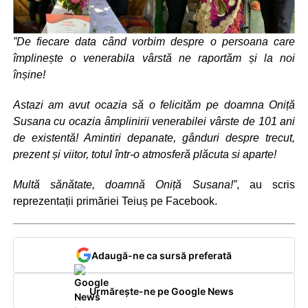
”De fiecare data când vorbim despre o persoana care
împlinește o venerabila vârstă ne raportăm și la noi
înșine!
Astazi am avut ocazia să o felicităm pe doamna Oniță
Susana cu ocazia âmplinirii venerabilei vârste de 101 ani
de existentă! Amintiri depanate, gânduri despre trecut,
prezent și viitor, totul într-o atmosferă plăcuta si aparte!
Multă sănătate, doamnă Oniță Susana!”
, au scris
reprezentații primăriei Teiuș pe Facebook.
Adaugă-ne ca sursă preferată
Urmărește-ne pe Google News