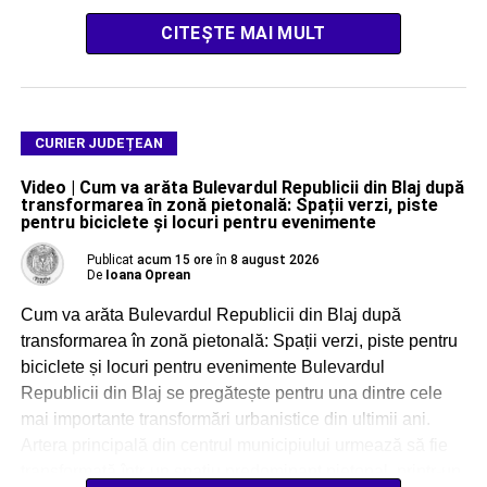
CITEȘTE MAI MULT
CURIER JUDEȚEAN
Video | Cum va arăta Bulevardul Republicii din Blaj după
transformarea în zonă pietonală: Spații verzi, piste
pentru biciclete și locuri pentru evenimente
Publicat
acum 15 ore
în
8 august 2026
De
Ioana Oprean
Cum va arăta Bulevardul Republicii din Blaj după
transformarea în zonă pietonală: Spații verzi, piste pentru
biciclete și locuri pentru evenimente Bulevardul
Republicii din Blaj se pregătește pentru una dintre cele
mai importante transformări urbanistice din ultimii ani.
Artera principală din centrul municipiului urmează să fie
transformată într-un spațiu predominant pietonal, printr-un