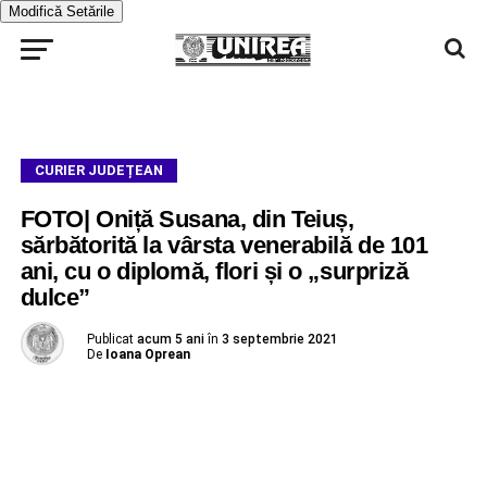
Modifică Setările
CURIER JUDEȚEAN
FOTO| Oniță Susana, din Teiuș,
sărbătorită la vârsta venerabilă de 101
ani, cu o diplomă, flori și o „surpriză
dulce”
Publicat
acum 5 ani
în
3 septembrie 2021
De
Ioana Oprean