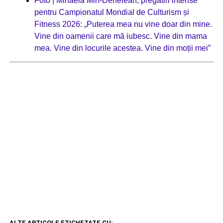
Foto | Mihaela Mih-Dehelean, pregătiri intense
pentru Campionatul Mondial de Culturism și
Fitness 2026: „Puterea mea nu vine doar din mine.
Vine din oamenii care mă iubesc. Vine din mama
mea. Vine din locurile acestea. Vine din moții mei”
ALTE ARTICOLE ETICHETATE CU: