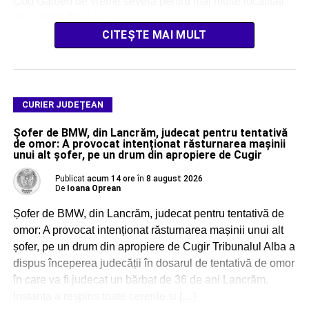
Cod Galben de vreme severă pentru mai multe localități
din județul Alba, […]
CITEȘTE MAI MULT
CURIER JUDEȚEAN
Șofer de BMW, din Lancrăm, judecat pentru tentativă
de omor: A provocat intenționat răsturnarea mașinii
unui alt șofer, pe un drum din apropiere de Cugir
Publicat
acum 14 ore
în
8 august 2026
De
Ioana Oprean
Șofer de BMW, din Lancrăm, judecat pentru tentativă de
omor: A provocat intenționat răsturnarea mașinii unui alt
șofer, pe un drum din apropiere de Cugir Tribunalul Alba a
dispus începerea judecății în dosarul de tentativă de omor
în care va fi judecat un bărbat de 36 de ani Lancrăm.
Instanța a respins toate cererile și […]