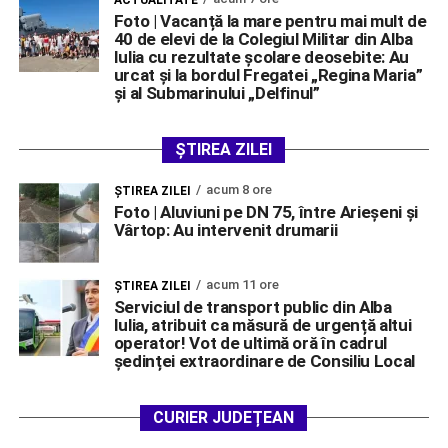
ACTUALITATE
Foto | Vacanță la mare pentru mai mult de
40 de elevi de la Colegiul Militar din Alba
Iulia cu rezultate școlare deosebite: Au
urcat și la bordul Fregatei „Regina Maria”
și al Submarinului „Delfinul”
ȘTIREA ZILEI
acum 8 ore
ŞTIREA ZILEI
Foto | Aluviuni pe DN 75, între Arieșeni și
Vârtop: Au intervenit drumarii
acum 11 ore
ŞTIREA ZILEI
Serviciul de transport public din Alba
Iulia, atribuit ca măsură de urgență altui
operator! Vot de ultimă oră în cadrul
ședinței extraordinare de Consiliu Local
CURIER JUDEȚEAN