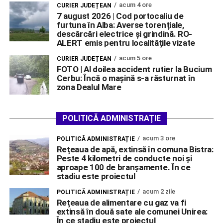
acum 4 ore
CURIER JUDEȚEAN
7 august 2026 | Cod portocaliu de
furtuna în Alba: Averse torențiale,
descărcări electrice și grindină. RO-
ALERT emis pentru localitățile vizate
acum 5 ore
CURIER JUDEȚEAN
FOTO | Al doilea accident rutier la Bucium
Cerbu: Încă o mașină s-a răsturnat în
zona Dealul Mare
POLITICĂ ADMINISTRAȚIE
acum 3 ore
POLITICĂ ADMINISTRAȚIE
Rețeaua de apă, extinsă în comuna Bistra:
Peste 4 kilometri de conducte noi și
aproape 100 de branșamente. În ce
stadiu este proiectul
acum 2 zile
POLITICĂ ADMINISTRAȚIE
Rețeaua de alimentare cu gaz va fi
extinsă în două sate ale comunei Unirea:
În ce stadiu este proiectul