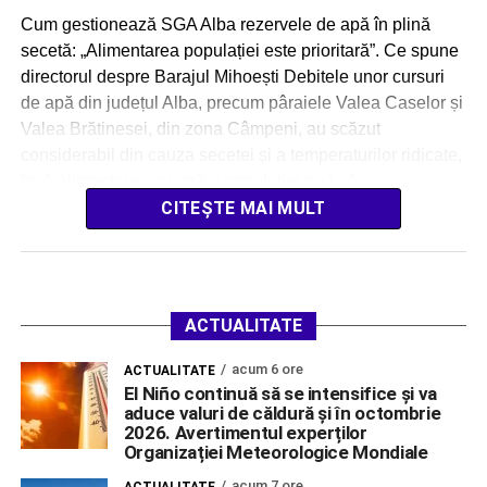
Cum gestionează SGA Alba rezervele de apă în plină
secetă: „Alimentarea populației este prioritară”. Ce spune
directorul despre Barajul Mihoești Debitele unor cursuri
de apă din județul Alba, precum pâraiele Valea Caselor și
Valea Brătinesei, din zona Câmpeni, au scăzut
considerabil din cauza secetei și a temperaturilor ridicate,
însă alimentarea cu apă a populației nu […]
CITEȘTE MAI MULT
ACTUALITATE
acum 6 ore
ACTUALITATE
El Niño continuă să se intensifice și va
aduce valuri de căldură și în octombrie
2026. Avertimentul experților
Organizației Meteorologice Mondiale
acum 7 ore