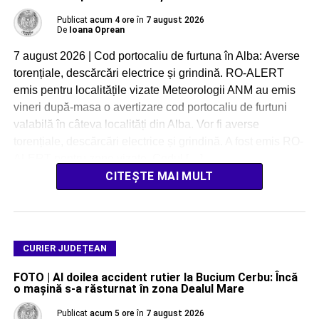
Publicat
acum 4 ore
în
7 august 2026
De
Ioana Oprean
7 august 2026 | Cod portocaliu de furtuna în Alba: Averse
torențiale, descărcări electrice și grindină. RO-ALERT
emis pentru localitățile vizate Meteorologii ANM au emis
vineri după-masa o avertizare cod portocaliu de furtuni
valabilă în câteva localități din Alba. Vor fi averse
torențiale, descărcări electrice și grindină. A fost emis RO-
ALERT pentru zone vizate. Codul […]
CITEȘTE MAI MULT
CURIER JUDEȚEAN
FOTO | Al doilea accident rutier la Bucium Cerbu: Încă
o mașină s-a răsturnat în zona Dealul Mare
Publicat
acum 5 ore
în
7 august 2026