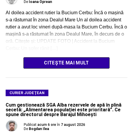
De
Ioana Oprean
Al doilea accident rutier la Bucium Cerbu: Încă o mașină
s-a răsturnat în zona Dealul Mare Un al doilea accident
rutier a avut loc vineri după-masa la Bucium Cerbu. Încă o
mașină s-a răsturnat în zona Dealul Mare, în decurs de o
oră. Citește și: UPDATE FOTO | Accident la Bucium
Cerbu: Un șofer rănit […]
CITEȘTE MAI MULT
CURIER JUDEȚEAN
Cum gestionează SGA Alba rezervele de apă în plină
secetă: „Alimentarea populației este prioritară”. Ce
spune directorul despre Barajul Mihoești
Publicat
acum 6 ore
în
7 august 2026
De
Bogdan Ilea