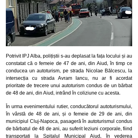
Potrivit IPJ Alba, polițiștii s-au deplasat la fața locului și au
constatat că o femeie de 47 de ani, din Aiud, în timp ce
conducea un autoturism, pe strada Nicolae Bălcescu, la
intersecția cu strada Avram Iancu, nu ar fi acordat
prioritate de trecere unui autoturism condus de un bărbat
de 48 de ani, din Aiud, intrând în coliziune cu acesta.
În urma evenimentului rutier, conducătorul autoturismului,
în vârstă de 48 de ani, și o femeie de 29 de ani, din
municipiul Cluj-Napoca, pasageră în autoturismul condus
de bărbatul de 48 de ani, au suferit leziuni corporale, fiind
transportați la Spitalul Municipal Aiud, în vederea