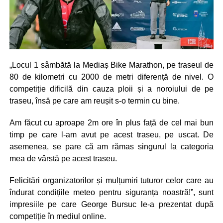
„Locul 1 sâmbătă la Mediaș Bike Marathon, pe traseul de
80 de kilometri cu 2000 de metri diferență de nivel. O
competiție dificilă din cauza ploii și a noroiului de pe
traseu, însă pe care am reușit s-o termin cu bine.
Am făcut cu aproape 2m ore în plus față de cel mai bun
timp pe care l-am avut pe acest traseu, pe uscat. De
asemenea, se pare că am rămas singurul la categoria
mea de vârstă pe acest traseu.
Felicitări organizatorilor și mulțumiri tuturor celor care au
îndurat condițiile meteo pentru siguranța noastră!”, sunt
impresiile pe care George Bursuc le-a prezentat după
competiție în mediul online.