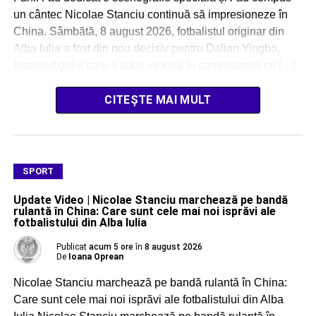
un cântec Nicolae Stanciu continuă să impresioneze în
China. Sâmbătă, 8 august 2026, fotbalistul originar din
Alba Iulia a fost din nou decisiv pentru Dalian Yingbo,
înscriind golul care a adus victoria în confruntarea cu […]
CITEȘTE MAI MULT
SPORT
Update Video | Nicolae Stanciu marchează pe bandă
rulantă în China: Care sunt cele mai noi isprăvi ale
fotbalistului din Alba Iulia
Publicat
acum 5 ore
în
8 august 2026
De
Ioana Oprean
Nicolae Stanciu marchează pe bandă rulantă în China:
Care sunt cele mai noi isprăvi ale fotbalistului din Alba