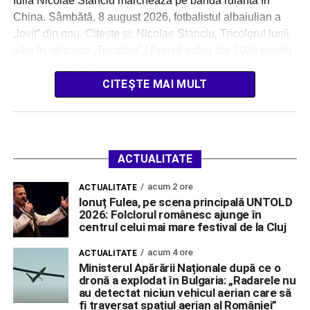
Iulia Nicolae Stanciu marchează pe bandă rulantă în
China. Sâmbătă, 8 august 2026, fotbalistul albaiulian a
„lovit” din nou. Citește și: Nicolae Stanciu, Tricolorul lunii
iulie în aplicația „Tricolorii” | Primul trofeu din 2026 pentru
căpitanul României […]
CITEȘTE MAI MULT
ACTUALITATE
acum 2 ore
ACTUALITATE
Ionuț Fulea, pe scena principală UNTOLD
2026: Folclorul românesc ajunge în
centrul celui mai mare festival de la Cluj
acum 4 ore
ACTUALITATE
Ministerul Apărării Naționale după ce o
dronă a explodat în Bulgaria: „Radarele nu
au detectat niciun vehicul aerian care să
fi traversat spațiul aerian al României”