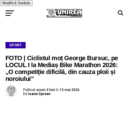
Modifică Setările
SPORT
FOTO | Ciclistul moț George Bursuc, pe
LOCUL I la Mediaș Bike Marathon 2026:
„O competiție dificilă, din cauza ploii și
noroiului”
Publicat
acum 3 luni
în
13 mai 2026
De
Ioana Oprean