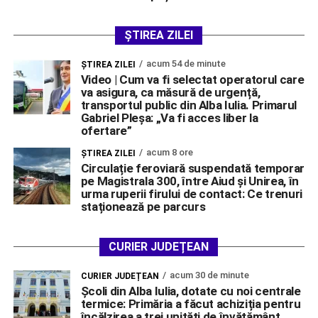
ȘTIREA ZILEI
acum 54 de minute
ŞTIREA ZILEI
Video | Cum va fi selectat operatorul care
va asigura, ca măsură de urgență,
transportul public din Alba Iulia. Primarul
Gabriel Pleșa: „Va fi acces liber la
ofertare”
acum 8 ore
ŞTIREA ZILEI
Circulație feroviară suspendată temporar
pe Magistrala 300, între Aiud și Unirea, în
urma ruperii firului de contact: Ce trenuri
staționează pe parcurs
CURIER JUDEȚEAN
acum 30 de minute
CURIER JUDEȚEAN
Școli din Alba Iulia, dotate cu noi centrale
termice: Primăria a făcut achiziția pentru
încălzirea a trei unități de învățământ