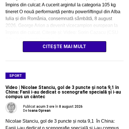
împins din culcat: A cucerit argintul la categoria 105 kg
tineret O nouă performanță pentru powerliftingul din Alba
Iulia și din România, consemnată sâmbătă, 8 august
2026. George Arion a devenit vicecampion european la
împins din culcat. Citește și: Video: Sorin Cazacu (CSU
Alba Iulia), medalie de […]
CITEȘTE MAI MULT
SPORT
Video | Nicolae Stanciu, gol de 3 puncte și nota 9,1 în
China: Fanii i-au dedicat o scenografie specială și i-au
compus un cântec
Publicat
acum 3 ore
în
8 august 2026
De
Ioana Oprean
Nicolae Stanciu, gol de 3 puncte și nota 9,1 în China:
Fanii i-au dedicat o scenografie specială și i-au compus