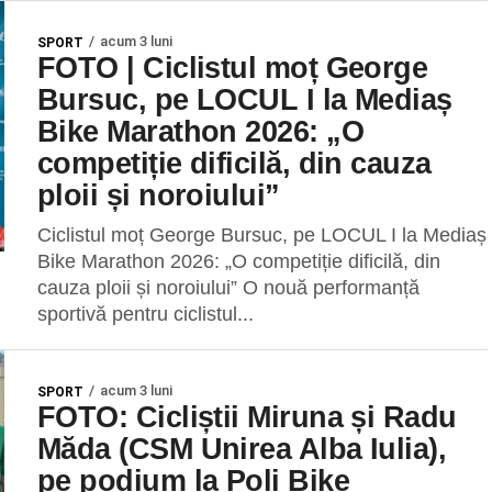
acum 3 luni
SPORT
FOTO | Ciclistul moț George
Bursuc, pe LOCUL I la Mediaș
Bike Marathon 2026: „O
competiție dificilă, din cauza
ploii și noroiului”
Ciclistul moț George Bursuc, pe LOCUL I la Mediaș
Bike Marathon 2026: „O competiție dificilă, din
cauza ploii și noroiului” O nouă performanță
sportivă pentru ciclistul...
acum 3 luni
SPORT
FOTO: Cicliștii Miruna și Radu
Măda (CSM Unirea Alba Iulia),
pe podium la Poli Bike