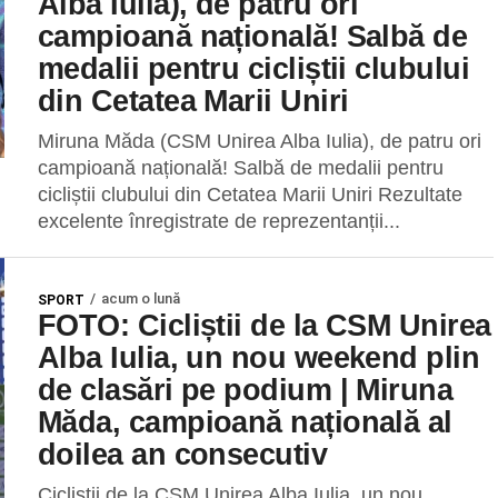
Alba Iulia), de patru ori
campioană națională! Salbă de
medalii pentru cicliștii clubului
din Cetatea Marii Uniri
Miruna Măda (CSM Unirea Alba Iulia), de patru ori
campioană națională! Salbă de medalii pentru
cicliștii clubului din Cetatea Marii Uniri Rezultate
excelente înregistrate de reprezentanții...
acum o lună
SPORT
FOTO: Cicliștii de la CSM Unirea
Alba Iulia, un nou weekend plin
de clasări pe podium | Miruna
Măda, campioană națională al
doilea an consecutiv
Cicliștii de la CSM Unirea Alba Iulia, un nou