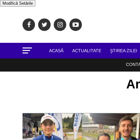
Modifică Setările
ACASĂ
ACTUALITATE
ŞTIREA ZILEI
CONT
Ar