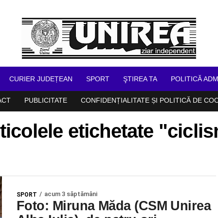
CURIER JUDEȚEAN
SPORT
ŞTIREA TA
POLITICĂ ADM
ACT
PUBLICITATE
CONFIDENȚIALITATE ȘI POLITICĂ DE CO
ticolele etichetate "cicli
acum 3 săptămâni
SPORT
Foto: Miruna Măda (CSM Unirea