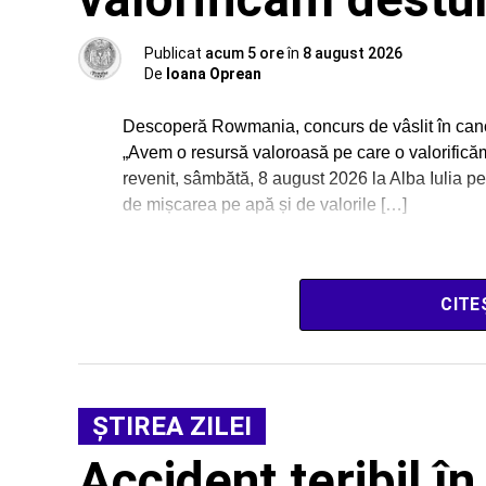
Publicat
acum 5 ore
în
8 august 2026
De
Ioana Oprean
Descoperă Rowmania, concurs de vâslit în canotc
„Avem o resursă valoroasă pe care o valorific
revenit, sâmbătă, 8 august 2026 la Alba Iulia p
de mișcarea pe apă și de valorile […]
CITE
ŞTIREA ZILEI
Accident teribil î