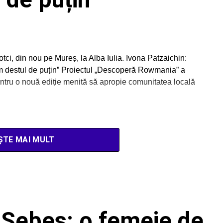
i, din nou pe Mureș, la Alba Iulia. Ivona Patzaichin:
ăm destul de puțin” Proiectul „Descoperă Rowmania” a
entru o nouă ediție menită să apropie comunitatea locală
ȘTE MAI MULT
n Sebeș: o femeie de