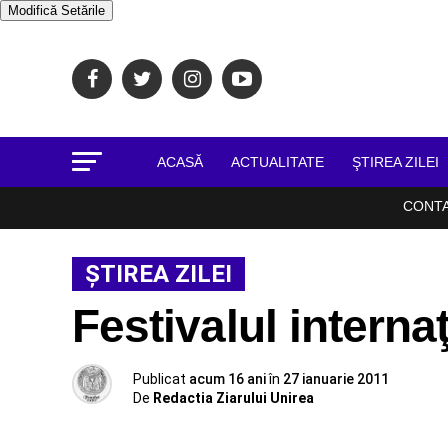
Modifică Setările
ACASĂ
ACTUALITATE
ŞTIREA ZILEI
CONT
ŞTIREA ZILEI
Festivalul intern
Publicat
acum 16 ani
în
27 ianuarie 2011
De
Redactia Ziarului Unirea