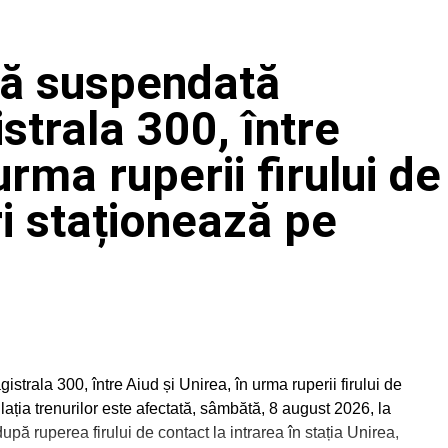
ară suspendată
trala 300, între
urma ruperii firului de
ri staționează pe
trala 300, între Aiud și Unirea, în urma ruperii firului de
lația trenurilor este afectată, sâmbătă, 8 august 2026, la
upă ruperea firului de contact la intrarea în stația Unirea,