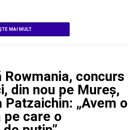
ȘTE MAI MULT
ă Rowmania, concurs
ci, din nou pe Mureș,
na Patzaichin: „Avem o
 pe care o
 de puțin”