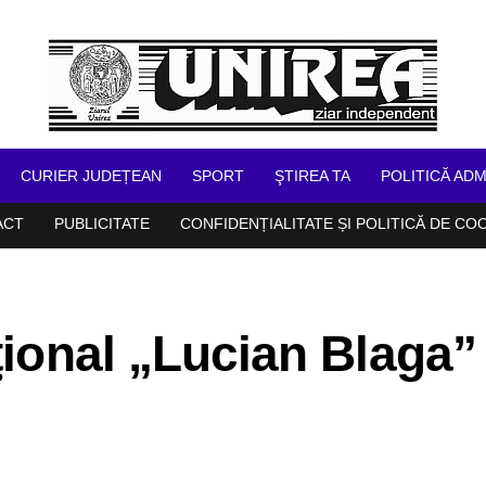
CURIER JUDEȚEAN
SPORT
ŞTIREA TA
POLITICĂ ADM
ACT
PUBLICITATE
CONFIDENȚIALITATE ȘI POLITICĂ DE CO
aţional „Lucian Blaga”