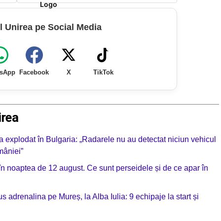
l Unirea pe Social Media
sApp
Facebook
X
TikTok
irea
a explodat în Bulgaria: „Radarele nu au detectat niciun vehicul
mâniei”
 în noaptea de 12 august. Ce sunt perseidele și de ce apar în
drenalina pe Mureș, la Alba Iulia: 9 echipaje la start și