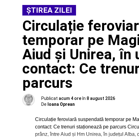
ŞTIREA ZILEI
Circulație ferovi
temporar pe Magis
Aiud și Unirea, în 
contact: Ce trenu
parcurs
Publicat
acum 4 ore
în
8 august 2026
De
Ioana Oprean
Circulație feroviară suspendată temporar pe Magis
contact: Ce trenuri staționează pe parcurs Circu
prânz, între Aiud și Hm Unirea, în județul Alba, d