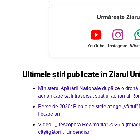
Urmărește Ziaru
YouTube
Instagram
What
Ultimele știri publicate în Ziarul Un
Ministerul Apărării Naționale după ce o dronă 
aerian care să fi traversat spațiul aerian al Ro
Perseide 2026: Ploaia de stele atinge „vârful”
fiecare an
Video | „Descoperă Rowmania” 2026 a (re)adus a
câștigători… „incendiari”