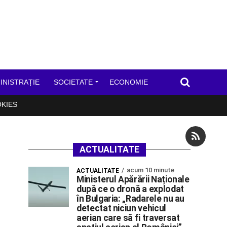
INISTRAȚIE
SOCIETATE
ECONOMIE
OKIES
ACTUALITATE
acum 10 minute
ACTUALITATE
Ministerul Apărării Naționale
după ce o dronă a explodat
în Bulgaria: „Radarele nu au
detectat niciun vehicul
aerian care să fi traversat