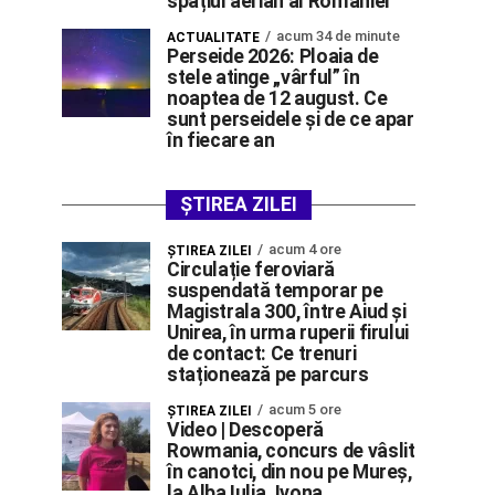
spațiul aerian al României”
acum 34 de minute
ACTUALITATE
Perseide 2026: Ploaia de
stele atinge „vârful” în
noaptea de 12 august. Ce
sunt perseidele și de ce apar
în fiecare an
ȘTIREA ZILEI
acum 4 ore
ŞTIREA ZILEI
Circulație feroviară
suspendată temporar pe
Magistrala 300, între Aiud și
Unirea, în urma ruperii firului
de contact: Ce trenuri
staționează pe parcurs
acum 5 ore
ŞTIREA ZILEI
Video | Descoperă
Rowmania, concurs de vâslit
în canotci, din nou pe Mureș,
la Alba Iulia. Ivona