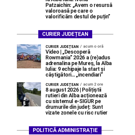
Patzaichin: „Avem o resursă
valoroasă pe care o
valorificăm destul de puțin”
CURIER JUDEȚEAN
acum o oră
CURIER JUDEȚEAN
Video | „Descoperă
Rowmania” 2026 a (re)adus
adrenalina pe Mureș, la Alba
Iulia: 9 echipaje la start și
câștigători… „incendiari”
acum 2 ore
CURIER JUDEȚEAN
8 august 2026 | Polițiștii
rutieri din Alba acționează
cu sistemul e-SIGUR pe
drumurile din județ: Sunt
vizate zonele cu risc rutier
POLITICĂ ADMINISTRAȚIE