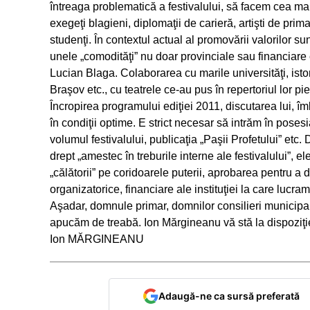
întreaga problematică a festivalului, să facem cea mai f
exegeţi blagieni, diplomaţii de carieră, artişti de prima
studenţi. În contextul actual al promovării valorilor s
unele „comodităţi” nu doar provinciale sau financiare c
Lucian Blaga. Colaborarea cu marile universităţi, istorici
Braşov etc., cu teatrele ce-au pus în repertoriul lor pie
Încropirea programului ediţiei 2011, discutarea lui, î
în condiţii optime. E strict necesar să intrăm în pose
volumul festivalului, publicaţia „Paşii Profetului” etc. 
drept „amestec în treburile interne ale festivalului”, e
„călătorii” pe coridoarele puterii, aprobarea pentru a d
organizatorice, financiare ale instituţiei la care lucr
Aşadar, domnule primar, domnilor consilieri municipali
apucăm de treabă. Ion Mărgineanu vă stă la dispoziţie!
Ion MĂRGINEANU
Adaugă-ne ca sursă preferată