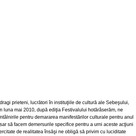
agi prieteni, lucrători în instituţiile de cultură ale Sebeşului,
în luna mai 2010, după ediţia Festivalului hotărâserăm, ne
tâlnirile pentru demararea manifestărilor culturale pentru anul
sar să facem demersurile specifice pentru a urni aceste acţiuni
rcitate de realitatea însăşi ne obligă să privim cu luciditate