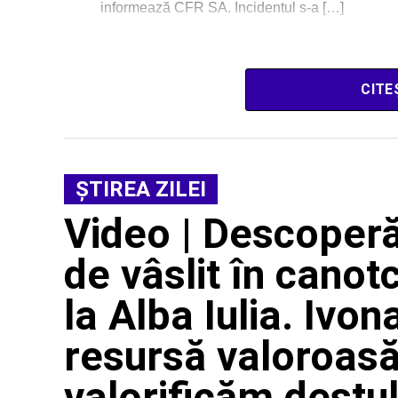
informează CFR SA. Incidentul s-a […]
CITE
ŞTIREA ZILEI
Video | Descoper
de vâslit în canot
la Alba Iulia. Ivo
resursă valoroasă
valorificăm destul