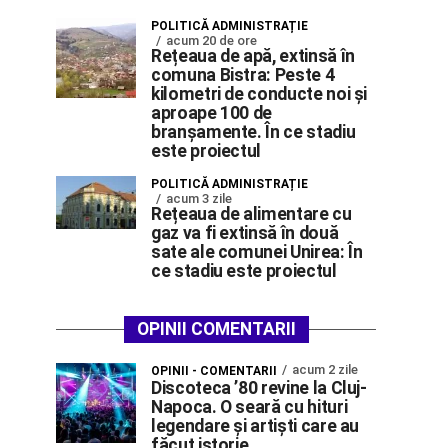
POLITICĂ ADMINISTRAȚIE
acum 20 de ore
Rețeaua de apă, extinsă în
comuna Bistra: Peste 4
kilometri de conducte noi și
aproape 100 de
branșamente. În ce stadiu
este proiectul
POLITICĂ ADMINISTRAȚIE
acum 3 zile
Rețeaua de alimentare cu
gaz va fi extinsă în două
sate ale comunei Unirea: În
ce stadiu este proiectul
OPINII COMENTARII
acum 2 zile
OPINII - COMENTARII
Discoteca ’80 revine la Cluj-
Napoca. O seară cu hituri
legendare și artiști care au
făcut istorie