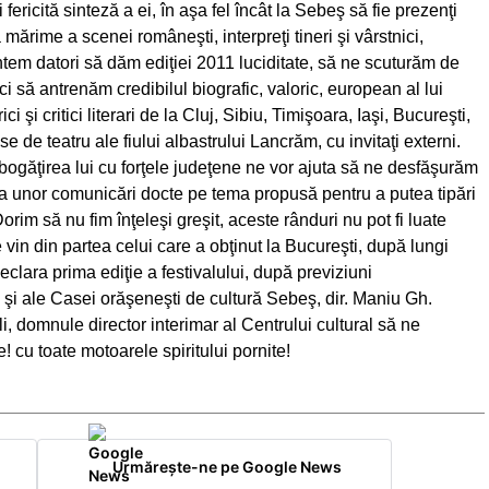
ericită sinteză a ei, în aşa fel încât la Sebeş să fie prezenţi
 mărime a scenei româneşti, interpreţi tineri şi vârstnici,
untem datori să dăm ediţiei 2011 luciditate, să ne scuturăm de
i să antrenăm credibilul biografic, valoric, european al lui
 şi critici literari de la Cluj, Sibiu, Timişoara, Iaşi, Bucureşti,
se de teatru ale fiului albastrului Lancrăm, cu invitaţi externi.
mbogăţirea lui cu forţele judeţene ne vor ajuta să ne desfăşurăm
sia unor comunicări docte pe tema propusă pentru a putea tipări
Dorim să nu fim înţeleşi greşit, aceste rânduri nu pot fi luate
le vin din partea celui care a obţinut la Bucureşti, după lungi
eclara prima ediţie a festivalului, după previziuni
am şi ale Casei orăşeneşti de cultură Sebeş, dir. Maniu Gh.
, domnule director interimar al Centrului cultural să ne
 cu toate motoarele spiritului pornite!
Urmărește-ne pe Google News