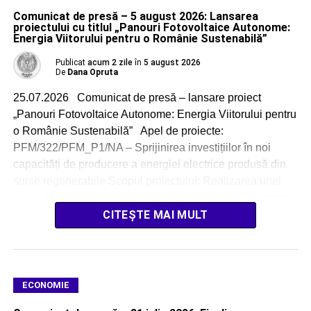
Comunicat de presă – 5 august 2026: Lansarea
proiectului cu titlul „Panouri Fotovoltaice Autonome:
Energia Viitorului pentru o Românie Sustenabilă”
Publicat
acum 2 zile
în
5 august 2026
De
Dana Opruta
25.07.2026 Comunicat de presă – lansare proiect
„Panouri Fotovoltaice Autonome: Energia Viitorului pentru
o Românie Sustenabilă” Apel de proiecte:
PFM/322/PFM_P1/NA – Sprijinirea investițiilor în noi
capacități de producere a energiei electrice produsă din
surse regenerabile Scopul proiectului: Realizarea unei
capacități noi de producere a energiei electrice din surse
regenerabile solare, cu o […]
CITEȘTE MAI MULT
ECONOMIE