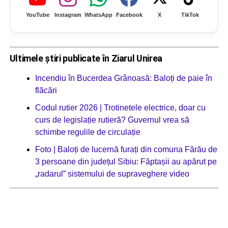
YouTube
Instagram
WhatsApp
Facebook
X
TikTok
Ultimele știri publicate în Ziarul Unirea
Incendiu în Bucerdea Grânoasă: Baloți de paie în
flăcări
Codul rutier 2026 | Trotinetele electrice, doar cu
curs de legislație rutieră? Guvernul vrea să
schimbe regulile de circulație
Foto | Baloți de lucernă furați din comuna Fărău de
3 persoane din județul Sibiu: Făptașii au apărut pe
„radarul” sistemului de supraveghere video