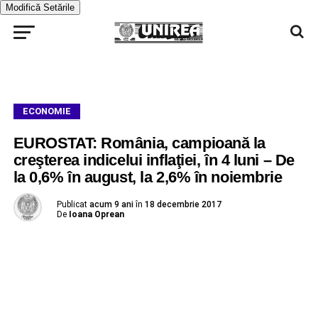
Modifică Setările
ECONOMIE
EUROSTAT: România, campioană la
creşterea indicelui inflaţiei, în 4 luni – De
la 0,6% în august, la 2,6% în noiembrie
Publicat
acum 9 ani
în
18 decembrie 2017
De
Ioana Oprean