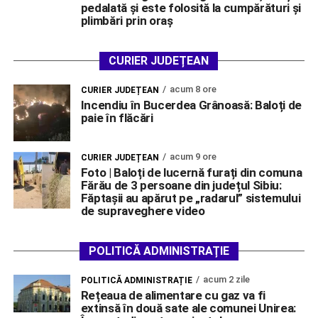
pedalată și este folosită la cumpărături și
plimbări prin oraș
CURIER JUDEȚEAN
acum 8 ore
CURIER JUDEȚEAN
Incendiu în Bucerdea Grânoasă: Baloți de
paie în flăcări
acum 9 ore
CURIER JUDEȚEAN
Foto | Baloți de lucernă furați din comuna
Fărău de 3 persoane din județul Sibiu:
Făptașii au apărut pe „radarul” sistemului
de supraveghere video
POLITICĂ ADMINISTRAȚIE
acum 2 zile
POLITICĂ ADMINISTRAȚIE
Rețeaua de alimentare cu gaz va fi
extinsă în două sate ale comunei Unirea: