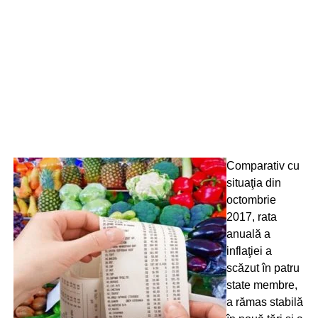
Comparativ cu
situaţia din
octombrie
2017, rata
anuală a
inflaţiei a
scăzut în patru
state membre,
a rămas stabilă