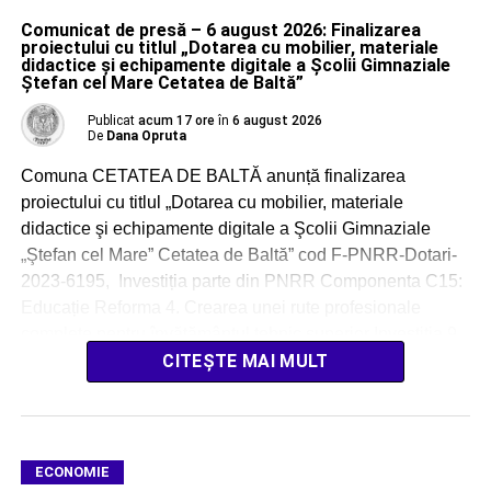
Comunicat de presă – 6 august 2026: Finalizarea
proiectului cu titlul „Dotarea cu mobilier, materiale
didactice şi echipamente digitale a Şcolii Gimnaziale
Ştefan cel Mare Cetatea de Baltă”
Publicat
acum 17 ore
în
6 august 2026
De
Dana Opruta
Comuna CETATEA DE BALTĂ anunță finalizarea
proiectului cu titlul „Dotarea cu mobilier, materiale
didactice şi echipamente digitale a Şcolii Gimnaziale
„Ştefan cel Mare” Cetatea de Baltă” cod F-PNRR-Dotari-
2023-6195, Investiția parte din PNRR Componenta C15:
Educație Reforma 4. Crearea unei rute profesionale
complete pentru învățământul tehnic superior Investiția 9.
Asigurarea echipamentelor și a resurselor tehnologice
CITEȘTE MAI MULT
digitale pentru unitățile de […]
ECONOMIE