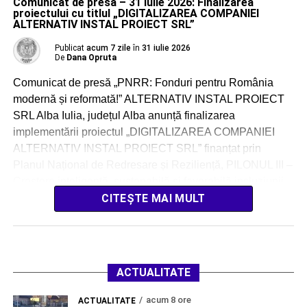
Comunicat de presă – 31 iulie 2026: Finalizarea
proiectului cu titlul „DIGITALIZAREA COMPANIEI
ALTERNATIV INSTAL PROIECT SRL”
Publicat
acum 7 zile
în
31 iulie 2026
De
Dana Opruta
Comunicat de presă „PNRR: Fonduri pentru România
modernă și reformată!” ALTERNATIV INSTAL PROIECT
SRL Alba Iulia, județul Alba anunță finalizarea
implementării proiectul „DIGITALIZAREA COMPANIEI
ALTERNATIV INSTAL PROIECT SRL” finanțat prin
Planul Național de Redresare și Reziliență, PILONUL III –
Creștere inteligentă, sustenabilă și favorabilă incluziunii,
inclusiv coeziune economică, locuri de muncă,
CITEȘTE MAI MULT
productivitate, competitivitate, cercetare, dezvoltare […]
ACTUALITATE
acum 8 ore
ACTUALITATE