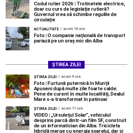
Codul rutier 2026 | Trotinetele electrice,
doar cu curs de legislație rutieră?
Guvernul vrea să schimbe regulile de
circulație
acum 10 ore
ACTUALITATE
Foto | O companie națională de transport
pariază pe un oraș mic din Alba
ȘTIREA ZILEI
acum 9 ore
ŞTIREA ZILEI
Foto | Furtună puternică în Munții
Apuseni după multe zile foarte calde:
Pene de curent în multe localități, Dealul
Mare s-a transformat în patinoar
acum 11 ore
ŞTIREA ZILEI
VIDEO | „Ursulețul Solar”, vehiculul
desprins parcă dintr-un film SF, construit
de un informatician din Alba: Tricicleta
hibridă merge cu energia soarelui, dar și