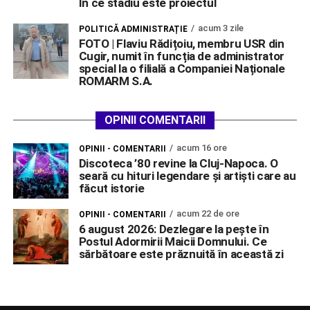
În ce stadiu este proiectul
acum 3 zile
POLITICĂ ADMINISTRAȚIE
FOTO | Flaviu Rădițoiu, membru USR din
Cugir, numit în funcția de administrator
special la o filială a Companiei Naționale
ROMARM S.A.
OPINII COMENTARII
acum 16 ore
OPINII - COMENTARII
Discoteca ’80 revine la Cluj-Napoca. O
seară cu hituri legendare și artiști care au
făcut istorie
acum 22 de ore
OPINII - COMENTARII
6 august 2026: Dezlegare la pește în
Postul Adormirii Maicii Domnului. Ce
sărbătoare este prăznuită în această zi