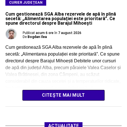
CURIER JUDEȚEAN
Cum gestionează SGA Alba rezervele de apă în plină
secetă: „Alimentarea populației este prioritară”. Ce
spune directorul despre Barajul Mihoești
Publicat
acum 6 ore
în
7 august 2026
De
Bogdan Ilea
Cum gestionează SGA Alba rezervele de apă în plină
secetă: „Alimentarea populației este prioritară”. Ce spune
directorul despre Barajul Mihoești Debitele unor cursuri
de apă din județul Alba, precum pâraiele Valea Caselor și
Valea Brătinesei, din zona Câmpeni, au scăzut
considerabil din cauza secetei și a temperaturilor ridicate,
însă alimentarea cu apă a populației nu […]
CITEȘTE MAI MULT
ACTUALITATE