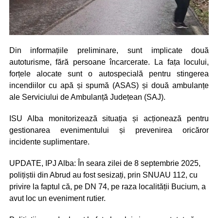
Din informațiile preliminare, sunt implicate două
autoturisme, fără persoane încarcerate. La fața locului,
forțele alocate sunt o autospecială pentru stingerea
incendiilor cu apă și spumă (ASAS) și două ambulanțe
ale Serviciului de Ambulanță Județean (SAJ).
ISU Alba monitorizează situația și acționează pentru
gestionarea evenimentului și prevenirea oricăror
incidente suplimentare.
UPDATE, IPJ Alba: În seara zilei de 8 septembrie 2025,
polițiștii din Abrud au fost sesizați, prin SNUAU 112, cu
privire la faptul că, pe DN 74, pe raza localității Bucium, a
avut loc un eveniment rutier.