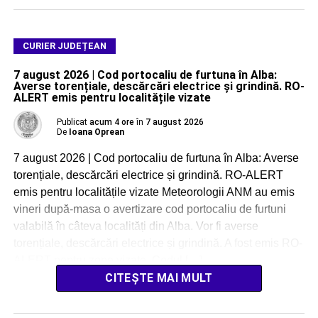
CURIER JUDEȚEAN
7 august 2026 | Cod portocaliu de furtuna în Alba:
Averse torențiale, descărcări electrice și grindină. RO-
ALERT emis pentru localitățile vizate
Publicat
acum 4 ore
în
7 august 2026
De
Ioana Oprean
7 august 2026 | Cod portocaliu de furtuna în Alba: Averse
torențiale, descărcări electrice și grindină. RO-ALERT
emis pentru localitățile vizate Meteorologii ANM au emis
vineri după-masa o avertizare cod portocaliu de furtuni
valabilă în câteva localități din Alba. Vor fi averse
torențiale, descărcări electrice și grindină. A fost emis RO-
ALERT pentru zone vizate. Codul […]
CITEȘTE MAI MULT