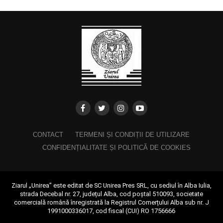
CONTACT
TERMENI ȘI CONDIȚII DE UTILIZARE
CONFIDENȚIALITATE ȘI POLITICĂ DE COOKIES
Ziarul „Unirea” este editat de SC Unirea Pres SRL, cu sediul în Alba Iulia,
strada Decebal nr. 27, județul Alba, cod poștal 510093, societate
comercială română înregistrată la Registrul Comerțului Alba sub nr. J
1991000336017, cod fiscal (CUI) RO 1756666