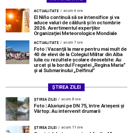
acum 6 ore
ACTUALITATE
El Niño continuă să se intensifice și va
aduce valuri de căldură și în octombrie
2026. Avertimentul experților
Organizației Meteorologice Mondiale
acum 7 ore
ACTUALITATE
Foto | Vacanță la mare pentru mai mult de
40 de elevi de la Colegiul Militar din Alba
Iulia cu rezultate școlare deosebite: Au
urcat și la bordul Fregatei „Regina Maria”
și al Submarinului „Delfinul”
ȘTIREA ZILEI
acum 8 ore
ŞTIREA ZILEI
Foto | Aluviuni pe DN 75, între Arieșeni și
Vârtop: Au intervenit drumarii
acum 11 ore
ŞTIREA ZILEI