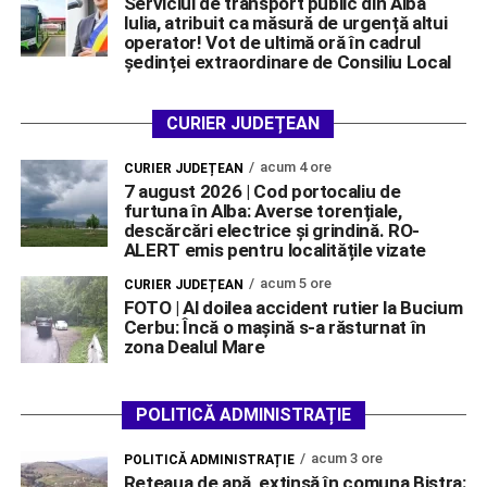
Serviciul de transport public din Alba
Iulia, atribuit ca măsură de urgență altui
operator! Vot de ultimă oră în cadrul
ședinței extraordinare de Consiliu Local
CURIER JUDEȚEAN
acum 4 ore
CURIER JUDEȚEAN
7 august 2026 | Cod portocaliu de
furtuna în Alba: Averse torențiale,
descărcări electrice și grindină. RO-
ALERT emis pentru localitățile vizate
acum 5 ore
CURIER JUDEȚEAN
FOTO | Al doilea accident rutier la Bucium
Cerbu: Încă o mașină s-a răsturnat în
zona Dealul Mare
POLITICĂ ADMINISTRAȚIE
acum 3 ore
POLITICĂ ADMINISTRAȚIE
Rețeaua de apă, extinsă în comuna Bistra: