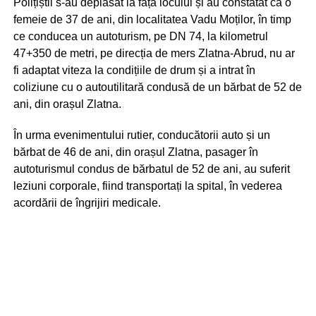
Polițiștii s-au deplasat la fața locului și au constatat că o
femeie de 37 de ani, din localitatea Vadu Moților, în timp
ce conducea un autoturism, pe DN 74, la kilometrul
47+350 de metri, pe direcția de mers Zlatna-Abrud, nu ar
fi adaptat viteza la condițiile de drum și a intrat în
coliziune cu o autoutilitară condusă de un bărbat de 52 de
ani, din orașul Zlatna.
În urma evenimentului rutier, conducătorii auto și un
bărbat de 46 de ani, din orașul Zlatna, pasager în
autoturismul condus de bărbatul de 52 de ani, au suferit
leziuni corporale, fiind transportați la spital, în vederea
acordării de îngrijiri medicale.