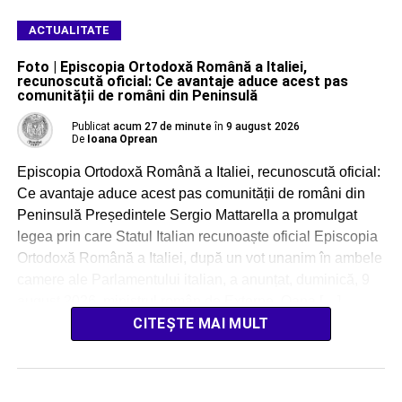
ACTUALITATE
Foto | Episcopia Ortodoxă Română a Italiei,
recunoscută oficial: Ce avantaje aduce acest pas
comunității de români din Peninsulă
Publicat
acum 27 de minute
în
9 august 2026
De
Ioana Oprean
Episcopia Ortodoxă Română a Italiei, recunoscută oficial:
Ce avantaje aduce acest pas comunității de români din
Peninsulă Președintele Sergio Mattarella a promulgat
legea prin care Statul Italian recunoaște oficial Episcopia
Ortodoxă Română a Italiei, după un vot unanim în ambele
camere ale Parlamentului italian, a anunțat, duminică, 9
august 2026, ministrul român de Externe, Oana […]
CITEȘTE MAI MULT