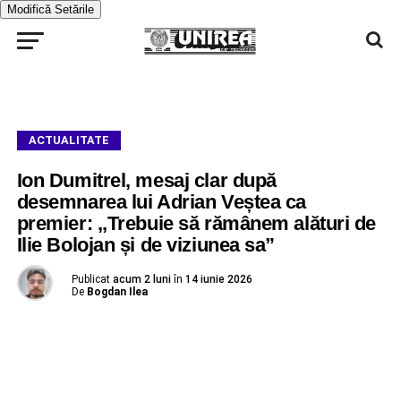
Modifică Setările
ACTUALITATE
Ion Dumitrel, mesaj clar după
desemnarea lui Adrian Veștea ca
premier: ,,Trebuie să rămânem alături de
Ilie Bolojan și de viziunea sa”
Publicat
acum 2 luni
în
14 iunie 2026
De
Bogdan Ilea