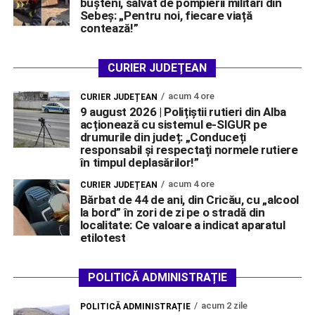
bușteni, salvat de pompierii militari din
Sebeș: „Pentru noi, fiecare viață
contează!”
CURIER JUDEȚEAN
acum 4 ore
CURIER JUDEȚEAN
9 august 2026 | Polițiștii rutieri din Alba
acționează cu sistemul e-SIGUR pe
drumurile din județ: „Conduceți
responsabil și respectați normele rutiere
în timpul deplasărilor!”
acum 4 ore
CURIER JUDEȚEAN
Bărbat de 44 de ani, din Cricău, cu „alcool
la bord” în zori de zi pe o stradă din
localitate: Ce valoare a indicat aparatul
etilotest
POLITICĂ ADMINISTRAȚIE
acum 2 zile
POLITICĂ ADMINISTRAȚIE