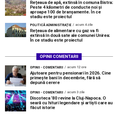
Rețeaua de apă, extinsă în comuna Bistra:
Peste 4 kilometri de conducte noi și
aproape 100 de branșamente. În ce
stadiu este proiectul
acum 4 zile
POLITICĂ ADMINISTRAȚIE
Rețeaua de alimentare cu gaz va fi
extinsă în două sate ale comunei Unirea:
În ce stadiu este proiectul
OPINII COMENTARII
acum 12 ore
OPINII - COMENTARII
Ajutoare pentru pensionari în 2026. Cine
primește bani în decembrie, fără să
depună cerere
acum 3 zile
OPINII - COMENTARII
Discoteca ’80 revine la Cluj-Napoca. O
seară cu hituri legendare și artiști care au
făcut istorie