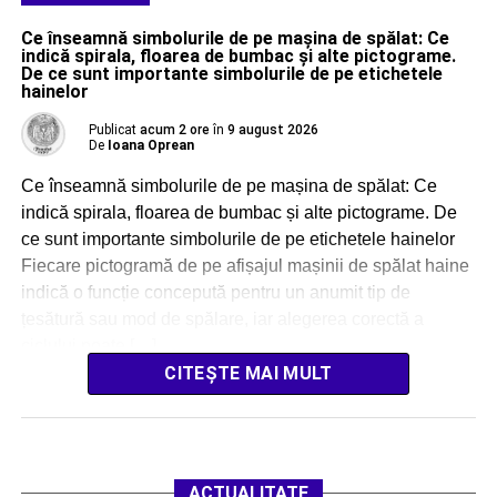
Ce înseamnă simbolurile de pe mașina de spălat: Ce
indică spirala, floarea de bumbac și alte pictograme.
De ce sunt importante simbolurile de pe etichetele
hainelor
Publicat
acum 2 ore
în
9 august 2026
De
Ioana Oprean
Ce înseamnă simbolurile de pe mașina de spălat: Ce
indică spirala, floarea de bumbac și alte pictograme. De
ce sunt importante simbolurile de pe etichetele hainelor
Fiecare pictogramă de pe afișajul mașinii de spălat haine
indică o funcție concepută pentru un anumit tip de
țesătură sau mod de spălare, iar alegerea corectă a
ciclului poate […]
CITEȘTE MAI MULT
ACTUALITATE