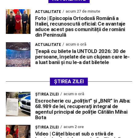
acum 27 de minute
ACTUALITATE
Foto | Episcopia Ortodoxă Română a
Italiei, recunoscută oficial: Ce avantaje
aduce acest pas comunității de români
din Peninsulă
acum o oră
ACTUALITATE
Țeapă cu bilete la UNTOLD 2026: 30 de
persoane, înșelate de un clujean care le-
a luat banii și nu le-a dat biletele
ȘTIREA ZILEI
acum o oră
ŞTIREA ZILEI
Escrocherie cu „polițist” și „BNR” în Alba:
68.989 de lei, recuperați integral de
agentul principal de poliție Cătălin Mihai
Bota
acum 2 ore
ŞTIREA ZILEI
Video | Cățel blocat sub o stivă de