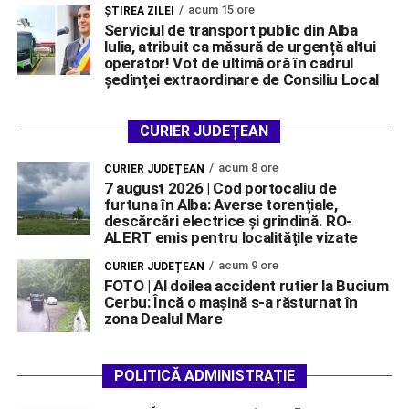
acum 15 ore
ŞTIREA ZILEI
Serviciul de transport public din Alba
Iulia, atribuit ca măsură de urgență altui
operator! Vot de ultimă oră în cadrul
ședinței extraordinare de Consiliu Local
CURIER JUDEȚEAN
acum 8 ore
CURIER JUDEȚEAN
7 august 2026 | Cod portocaliu de
furtuna în Alba: Averse torențiale,
descărcări electrice și grindină. RO-
ALERT emis pentru localitățile vizate
acum 9 ore
CURIER JUDEȚEAN
FOTO | Al doilea accident rutier la Bucium
Cerbu: Încă o mașină s-a răsturnat în
zona Dealul Mare
POLITICĂ ADMINISTRAȚIE