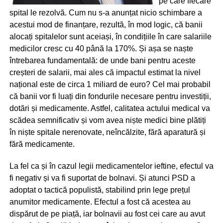
pe care fiecare
spital le rezolvă. Cum nu s-a anunțat nicio schimbare a
acestui mod de finanțare, rezultă, în mod logic, că banii
alocați spitalelor sunt aceiași, în condițiile în care salariile
medicilor cresc cu 40 până la 170%. Și așa se naște
întrebarea fundamentală: de unde bani pentru aceste
creșteri de salarii, mai ales că impactul estimat la nivel
național este de circa 1 miliard de euro? Cel mai probabil
că banii vor fi luați din fondurile necesare pentru investiții,
dotări și medicamente. Astfel, calitatea actului medical va
scădea semnificativ și vom avea niște medici bine plătiți
în niște spitale nerenovate, neîncălzite, fără aparatură și
fără medicamente.
La fel ca și în cazul legii medicamentelor ieftine, efectul va
fi negativ și va fi suportat de bolnavi. Și atunci PSD a
adoptat o tactică populistă, stabilind prin lege prețul
anumitor medicamente. Efectul a fost că acestea au
dispărut de pe piață, iar bolnavii au fost cei care au avut