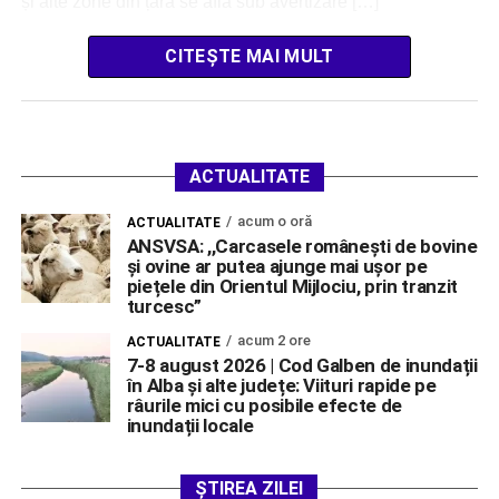
și alte zone din țară se află sub avertizare […]
CITEȘTE MAI MULT
ACTUALITATE
acum o oră
ACTUALITATE
ANSVSA: ,,Carcasele românești de bovine
și ovine ar putea ajunge mai ușor pe
piețele din Orientul Mijlociu, prin tranzit
turcesc”
acum 2 ore
ACTUALITATE
7-8 august 2026 | Cod Galben de inundații
în Alba și alte județe: Viituri rapide pe
râurile mici cu posibile efecte de
inundații locale
ȘTIREA ZILEI