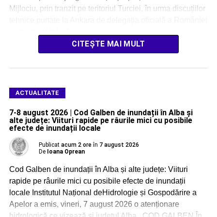
Mijlociu, prin tranzit pe teritoriul Turciei, în urma discuțiilor
tehnice purtate la Ankara de delegația oficială a României
cu autoritățile […]
CITEȘTE MAI MULT
ACTUALITATE
7-8 august 2026 | Cod Galben de inundații în Alba și
alte județe: Viituri rapide pe râurile mici cu posibile
efecte de inundații locale
Publicat
acum 2 ore
în
7 august 2026
De
Ioana Oprean
Cod Galben de inundații în Alba și alte județe: Viituri
rapide pe râurile mici cu posibile efecte de inundații
locale Institutul Național deHidrologie și Gospodărire a
Apelor a emis, vineri, 7 august 2026 o atenționare
hidrologică ce vizează și județul Alba. COD GALBEN În