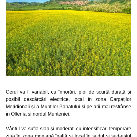
Cerul va fi variabil, cu înnorări, ploi de scurtă durată și
posibil descărcări electrice, local în zona Carpaților
Meridionali și a Munților Banatului și pe arii mai restrânse
în Oltenia și nordul Munteniei.
Vântul va sufla slab și moderat, cu intensificări temporare
ziua în zona montană înaltă și local în sudul și sud-estul