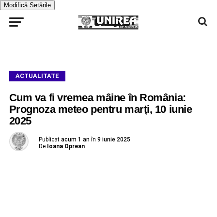
Modifică Setările
ACTUALITATE
Cum va fi vremea mâine în România:
Prognoza meteo pentru marți, 10 iunie
2025
Publicat
acum 1 an
în
9 iunie 2025
De
Ioana Oprean