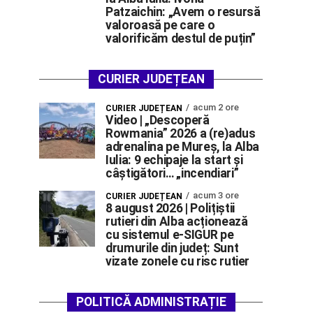
Patzaichin: „Avem o resursă
valoroasă pe care o
valorificăm destul de puțin”
CURIER JUDEȚEAN
acum 2 ore
CURIER JUDEȚEAN
Video | „Descoperă
Rowmania” 2026 a (re)adus
adrenalina pe Mureș, la Alba
Iulia: 9 echipaje la start și
câștigători… „incendiari”
acum 3 ore
CURIER JUDEȚEAN
8 august 2026 | Polițiștii
rutieri din Alba acționează
cu sistemul e-SIGUR pe
drumurile din județ: Sunt
vizate zonele cu risc rutier
POLITICĂ ADMINISTRAȚIE