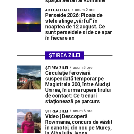
spațiul aerian al României”
acum 2 ore
ACTUALITATE
Perseide 2026: Ploaia de
stele atinge „vârful” în
noaptea de 12 august. Ce
sunt perseidele și de ce apar
în fiecare an
ȘTIREA ZILEI
acum 5 ore
ŞTIREA ZILEI
Circulație feroviară
suspendată temporar pe
Magistrala 300, între Aiud și
Unirea, în urma ruperii firului
de contact: Ce trenuri
staționează pe parcurs
acum 6 ore
ŞTIREA ZILEI
Video | Descoperă
Rowmania, concurs de vâslit
în canotci, din nou pe Mureș,
la Alba Iulia. Ivona