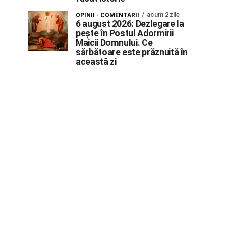
acum 2 zile
OPINII - COMENTARII
6 august 2026: Dezlegare la
pește în Postul Adormirii
Maicii Domnului. Ce
sărbătoare este prăznuită în
această zi