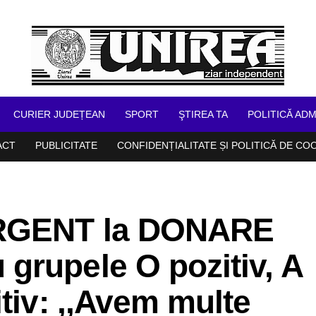
CURIER JUDEȚEAN
SPORT
ŞTIREA TA
POLITICĂ ADM
ACT
PUBLICITATE
CONFIDENȚIALITATE ȘI POLITICĂ DE CO
URGENT la DONARE
grupele O pozitiv, A
itiv: ,,Avem multe