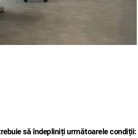
ebuie să îndepliniți următoarele condiții: