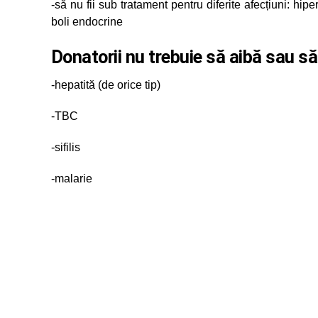
-să nu fii sub tratament pentru diferite afecțiuni: hipe
boli endocrine
Donatorii nu trebuie să aibă sau să
-hepatită (de orice tip)
-TBC
-sifilis
-malarie