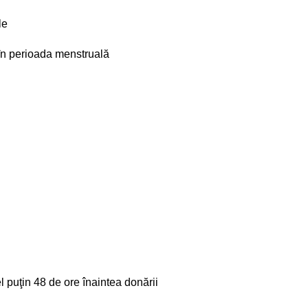
le
, în perioada menstruală
l puţin 48 de ore înaintea donării