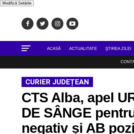
Modifică Setările
ACASĂ
ACTUALITATE
ŞTIREA ZILEI
CONT
CURIER JUDEȚEAN
CTS Alba, apel 
DE SÂNGE pentru 
negativ și AB poz