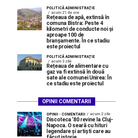
POLITICĂ ADMINISTRAȚIE
acum 21 de ore
Rețeaua de apă, extinsă în
comuna Bistra: Peste 4
kilometri de conducte noi și
aproape 100 de
branșamente. În ce stadiu
este proiectul
POLITICĂ ADMINISTRAȚIE
acum 3 zile
Rețeaua de alimentare cu
gaz va fi extinsă în două
sate ale comunei Unirea: În
ce stadiu este proiectul
OPINII COMENTARII
acum 2 zile
OPINII - COMENTARII
Discoteca ’80 revine la Cluj-
Napoca. O seară cu hituri
legendare și artiști care au
făcut istorie