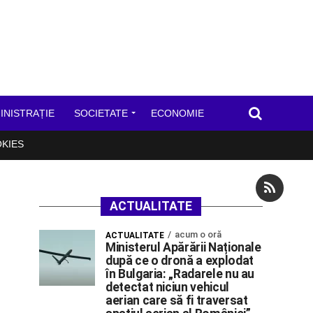
INISTRAȚIE
SOCIETATE
ECONOMIE
OKIES
ACTUALITATE
acum o oră
ACTUALITATE
Ministerul Apărării Naționale
după ce o dronă a explodat
în Bulgaria: „Radarele nu au
detectat niciun vehicul
aerian care să fi traversat