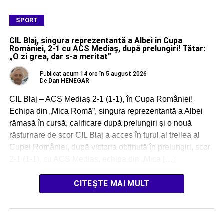
SPORT
CIL Blaj, singura reprezentantă a Albei în Cupa
României, 2-1 cu ACS Mediaș, după prelungiri! Tătar:
„O zi grea, dar s-a meritat”
Publicat
acum 14 ore
în
5 august 2026
De
Dan HENEGAR
CIL Blaj – ACS Mediaș 2-1 (1-1), în Cupa României!
Echipa din „Mica Romă”, singura reprezentantă a Albei
rămasă în cursă, calificare după prelungiri și o nouă
răsturnare de scor CIL Blaj a acces în turul al treilea al
Cupei României, după victoria obținută în prelungiri, scor
2-1 (1-1), cu ACS Mediaș, echipa din „Mica […]
CITEȘTE MAI MULT