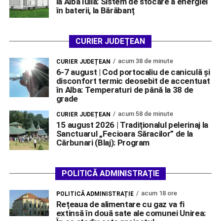
la Alba Iulia: Sistem de stocare a energiei
în baterii, la Bărăbanț
CURIER JUDEȚEAN
acum 38 de minute
CURIER JUDEȚEAN
6-7 august | Cod portocaliu de caniculă și
disconfort termic deosebit de accentuat
în Alba: Temperaturi de până la 38 de
grade
acum 58 de minute
CURIER JUDEȚEAN
15 august 2026 | Tradiționalul pelerinaj la
Sanctuarul „Fecioara Săracilor” de la
Cărbunari (Blaj): Program
POLITICĂ ADMINISTRAȚIE
acum 18 ore
POLITICĂ ADMINISTRAȚIE
Rețeaua de alimentare cu gaz va fi
extinsă în două sate ale comunei Unirea: