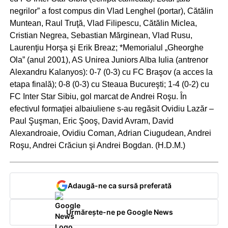
negrilor” a fost compus din Vlad Lenghel (portar), Cătălin
Muntean, Raul Truţă, Vlad Filipescu, Cătălin Miclea,
Cristian Negrea, Sebastian Mărginean, Vlad Rusu,
Laurenţiu Horşa şi Erik Breaz; *Memorialul „Gheorghe
Ola” (anul 2001), AS Unirea Juniors Alba Iulia (antrenor
Alexandru Kalanyos): 0-7 (0-3) cu FC Braşov (a acces la
etapa finală); 0-8 (0-3) cu Steaua Bucureşti; 1-4 (0-2) cu
FC Inter Star Sibiu, gol marcat de Andrei Roşu. În
efectivul formaţiei albaiuliene s-au regăsit Ovidiu Lazăr –
Paul Şuşman, Eric Şooş, David Avram, David
Alexandroaie, Ovidiu Coman, Adrian Ciugudean, Andrei
Roşu, Andrei Crăciun şi Andrei Bogdan. (H.D.M.)
Adaugă-ne ca sursă preferată
Urmărește-ne pe Google News