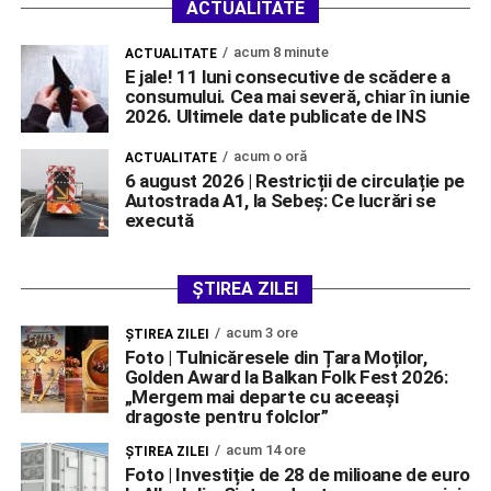
ACTUALITATE
acum 8 minute
ACTUALITATE
E jale! 11 luni consecutive de scădere a
consumului. Cea mai severă, chiar în iunie
2026. Ultimele date publicate de INS
acum o oră
ACTUALITATE
6 august 2026 | Restricții de circulație pe
Autostrada A1, la Sebeș: Ce lucrări se
execută
ȘTIREA ZILEI
acum 3 ore
ŞTIREA ZILEI
Foto | Tulnicăresele din Țara Moților,
Golden Award la Balkan Folk Fest 2026:
„Mergem mai departe cu aceeași
dragoste pentru folclor”
acum 14 ore
ŞTIREA ZILEI
Foto | Investiție de 28 de milioane de euro