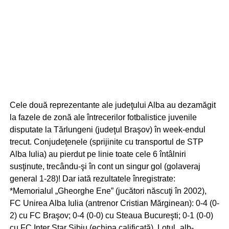
Cele două reprezentante ale judeţului Alba au dezamăgit
la fazele de zonă ale întrecerilor fotbalistice juvenile
disputate la Tărlungeni (judeţul Braşov) în week-endul
trecut. Conjudeţenele (sprijinite cu transportul de STP
Alba Iulia) au pierdut pe linie toate cele 6 întâlniri
susţinute, trecându-şi în cont un singur gol (golaveraj
general 1-28)! Dar iată rezultatele înregistrate:
*Memorialul „Gheorghe Ene” (jucători născuţi în 2002),
FC Unirea Alba Iulia (antrenor Cristian Mărginean): 0-4 (0-
2) cu FC Braşov; 0-4 (0-0) cu Steaua Bucureşti; 0-1 (0-0)
cu FC Inter Star Sibiu (echipa calificată). Lotul „alb-