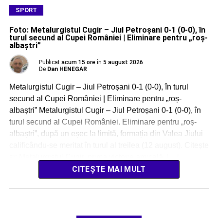
SPORT
Foto: Metalurgistul Cugir – Jiul Petroșani 0-1 (0-0), în
turul secund al Cupei României | Eliminare pentru „roș-
albaștri”
Publicat
acum 15 ore
în
5 august 2026
De
Dan HENEGAR
Metalurgistul Cugir – Jiul Petroșani 0-1 (0-0), în turul
secund al Cupei României | Eliminare pentru „roș-
albaștri” Metalurgistul Cugir – Jiul Petroșani 0-1 (0-0), în
turul secund al Cupei României. Eliminare pentru „roș-
albaștri”, după un eșec la limită, formația din Valea Jiului
calificându-se meritat în turul al treilea (12 august). Citește
și: Metalurgistul Cugir, prima victorie amicală, […]
CITEȘTE MAI MULT