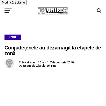
Modifică Setările
SPORT
Conjudeţenele au dezamăgit la etapele de
zonă
Publicat
acum 16 ani
în
7 decembrie 2010
De
Redactia Ziarului Unirea