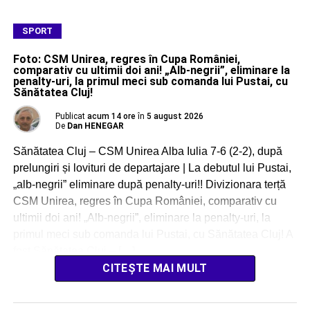
SPORT
Foto: CSM Unirea, regres în Cupa României,
comparativ cu ultimii doi ani! „Alb-negrii”, eliminare la
penalty-uri, la primul meci sub comanda lui Pustai, cu
Sănătatea Cluj!
Publicat
acum 14 ore
în
5 august 2026
De
Dan HENEGAR
Sănătatea Cluj – CSM Unirea Alba Iulia 7-6 (2-2), după
prelungiri și lovituri de departajare | La debutul lui Pustai,
„alb-negrii” eliminare după penalty-uri!! Divizionara terță
CSM Unirea, regres în Cupa României, comparativ cu
ultimii doi ani! „Alb-negrii”, eliminare la penalty-uri, la
primul meci sub comanda lui Pustai, cu Sănătatea Cluj! A
fost Sănătatea Cluj – […]
CITEȘTE MAI MULT