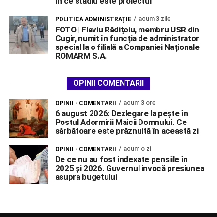
În ce stadiu este proiectul
acum 3 zile
POLITICĂ ADMINISTRAȚIE
FOTO | Flaviu Rădițoiu, membru USR din
Cugir, numit în funcția de administrator
special la o filială a Companiei Naționale
ROMARM S.A.
OPINII COMENTARII
acum 3 ore
OPINII - COMENTARII
6 august 2026: Dezlegare la pește în
Postul Adormirii Maicii Domnului. Ce
sărbătoare este prăznuită în această zi
acum o zi
OPINII - COMENTARII
De ce nu au fost indexate pensiile în
2025 și 2026. Guvernul invocă presiunea
asupra bugetului