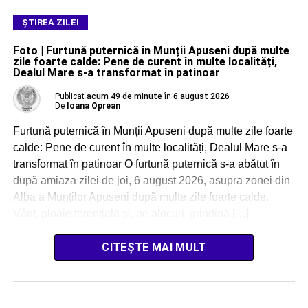
ŞTIREA ZILEI
Foto | Furtună puternică în Munții Apuseni după multe
zile foarte calde: Pene de curent în multe localități,
Dealul Mare s-a transformat în patinoar
Publicat
acum 49 de minute
în
6 august 2026
De
Ioana Oprean
Furtună puternică în Munții Apuseni după multe zile foarte
calde: Pene de curent în multe localități, Dealul Mare s-a
transformat în patinoar O furtună puternică s-a abătut în
după amiaza zilei de joi, 6 august 2026, asupra zonei din
Alba a Munților Apuseni după multe zile foarte calde.
Vânt, ploaie torențială și, pe alocuri, grindină […]
CITEȘTE MAI MULT