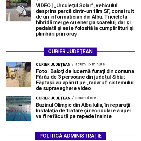
VIDEO | „Ursulețul Solar”, vehiculul
desprins parcă dintr-un film SF, construit
de un informatician din Alba: Tricicleta
hibridă merge cu energia soarelui, dar și
pedalată și este folosită la cumpărături și
plimbări prin oraș
CURIER JUDEȚEAN
acum 15 minute
CURIER JUDEȚEAN
Foto | Baloți de lucernă furați din comuna
Fărău de 3 persoane din județul Sibiu:
Făptașii au apărut pe „radarul” sistemului
de supraveghere video
acum 4 ore
CURIER JUDEȚEAN
Bazinul Olimpic din Alba Iulia, în reparații:
Instalația de tratare și recirculare a apei
va fi refăcută pe repede înainte
POLITICĂ ADMINISTRAȚIE