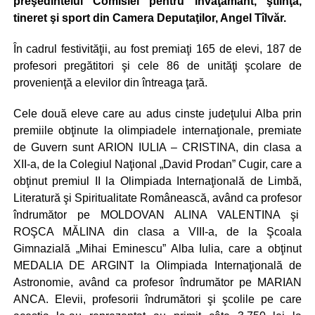
preşedintelui Comisiei pentru învăţământ, ştiinţă,
tineret şi sport din Camera Deputaţilor, Angel Tîlvăr.
În cadrul festivităţii, au fost premiaţi 165 de elevi, 187 de
profesori pregătitori şi cele 86 de unităţi şcolare de
provenienţă a elevilor din întreaga ţară.
Cele două eleve care au adus cinste judeţului Alba prin
premiile obţinute la olimpiadele internaţionale, premiate
de Guvern sunt ARION IULIA – CRISTINA, din clasa a
XII-a, de la Colegiul Naţional „David Prodan” Cugir, care a
obţinut premiul II la Olimpiada Internaţională de Limbă,
Literatură şi Spiritualitate Românească, având ca profesor
îndrumător pe MOLDOVAN ALINA VALENTINA şi
ROŞCA MĂLINA din clasa a VIII-a, de la Şcoala
Gimnazială „Mihai Eminescu” Alba Iulia, care a obţinut
MEDALIA DE ARGINT la Olimpiada Internaţională de
Astronomie, având ca profesor îndrumător pe MARIAN
ANCA. Elevii, profesorii îndrumători şi şcolile pe care