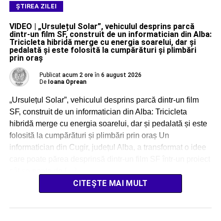
ŞTIREA ZILEI
VIDEO | „Ursulețul Solar”, vehiculul desprins parcă
dintr-un film SF, construit de un informatician din Alba:
Tricicleta hibridă merge cu energia soarelui, dar și
pedalată și este folosită la cumpărături și plimbări
prin oraș
Publicat
acum 2 ore
în
6 august 2026
De
Ioana Oprean
„Ursulețul Solar”, vehiculul desprins parcă dintr-un film
SF, construit de un informatician din Alba: Tricicleta
hibridă merge cu energia soarelui, dar și pedalată și este
folosită la cumpărături și plimbări prin oraș Un
informatician din Cugir, județul Alba, a transformat o idee
care poate părea desprinsă dintr-un film SF într-un proiect
cât se poate de […]
CITEȘTE MAI MULT