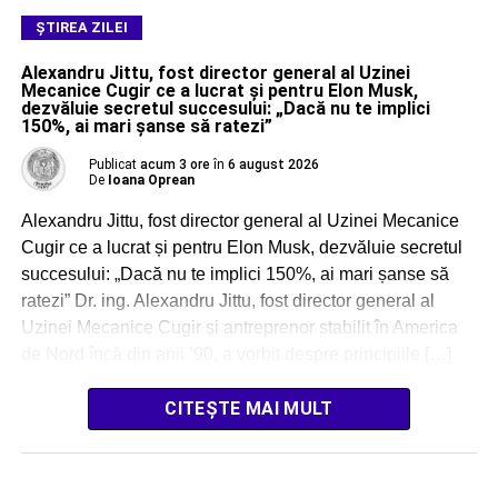
ŞTIREA ZILEI
Alexandru Jittu, fost director general al Uzinei
Mecanice Cugir ce a lucrat și pentru Elon Musk,
dezvăluie secretul succesului: „Dacă nu te implici
150%, ai mari șanse să ratezi”
Publicat
acum 3 ore
în
6 august 2026
De
Ioana Oprean
Alexandru Jittu, fost director general al Uzinei Mecanice
Cugir ce a lucrat și pentru Elon Musk, dezvăluie secretul
succesului: „Dacă nu te implici 150%, ai mari șanse să
ratezi” Dr. ing. Alexandru Jittu, fost director general al
Uzinei Mecanice Cugir și antreprenor stabilit în America
de Nord încă din anii ’90, a vorbit despre principiile […]
CITEȘTE MAI MULT