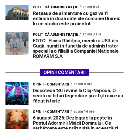
acum o zi
POLITICĂ ADMINISTRAȚIE
Rețeaua de alimentare cu gaz va fi
extinsă în două sate ale comunei Unirea:
În ce stadiu este proiectul
acum 3 zile
POLITICĂ ADMINISTRAȚIE
FOTO | Flaviu Rădițoiu, membru USR din
Cugir, numit în funcția de administrator
special la o filială a Companiei Naționale
ROMARM S.A.
OPINII COMENTARII
acum 8 ore
OPINII - COMENTARII
Discoteca ’80 revine la Cluj-Napoca. O
seară cu hituri legendare și artiști care au
făcut istorie
acum 14 ore
OPINII - COMENTARII
6 august 2026: Dezlegare la pește în
Postul Adormirii Maicii Domnului. Ce
sărbătoare este prăznuită în această zi