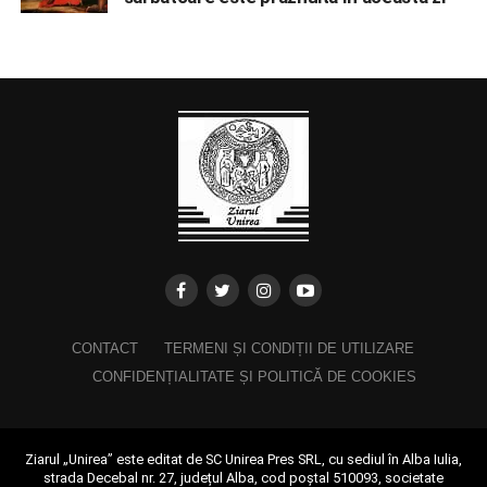
CONTACT
TERMENI ȘI CONDIȚII DE UTILIZARE
CONFIDENȚIALITATE ȘI POLITICĂ DE COOKIES
Ziarul „Unirea” este editat de SC Unirea Pres SRL, cu sediul în Alba Iulia,
strada Decebal nr. 27, județul Alba, cod poștal 510093, societate