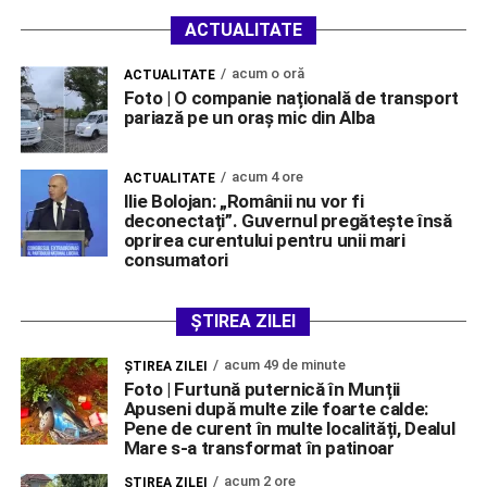
ACTUALITATE
acum o oră
ACTUALITATE
Foto | O companie națională de transport
pariază pe un oraș mic din Alba
acum 4 ore
ACTUALITATE
Ilie Bolojan: „Românii nu vor fi
deconectați”. Guvernul pregătește însă
oprirea curentului pentru unii mari
consumatori
ȘTIREA ZILEI
acum 49 de minute
ŞTIREA ZILEI
Foto | Furtună puternică în Munții
Apuseni după multe zile foarte calde:
Pene de curent în multe localități, Dealul
Mare s-a transformat în patinoar
acum 2 ore
ŞTIREA ZILEI