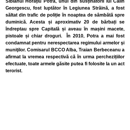
Sibianul Horațiu Potra, unul din susținătorii lui Călin
Georgescu, fost luptător în Legiunea Străină, a fost
săltat din trafic de poliție în noaptea de sâmbătă spre
duminică. Acesta și aproximativ 20 de bărbați se
îndreptau spre Capitală și aveau în mașini macete,
pistoale și chiar droguri. În 2010, Potra a mai fost
condamnat pentru nerespectarea regimului armelor şi
muniţilor. Comisarul BCCO Alba, Traian Berbeceanu a
afirmat la vremea respectivă că în urma perchezițiilor
efectuate, toate armele găsite putea fi folosite la un act
terorist.