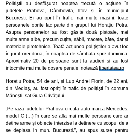
Polițiștii au desfășurat noaptea trecută o acțiune în
județele Prahova, Dâmbovița, Ilfov și în municipiul
București. Ei au oprit în trafic mai multe mașini, toate
persoanele oprite fac parte din grupul lui Horațiu Potra.
Asupra persoanelor au fost găsite două pistoale, mai
multe arme albe, precum cuțite, săbii, macete, bâte, dar și
materiale pirotehnice. Toată acțiunea polițiștilor a avut loc
în jurul orei două, în noaptea de sâmbătă spre duminică.
Aproximativ 20 de persoane sunt la audieri și au fost
întocmite mai multe dosare penale, notează
libertatea.ro
Horațiu Potra, 54 de ani, și Lup Andrei Florin, de 22 ani,
din Mediaș, au fost opriți în trafic de polițiști în comuna
Mănești, sat Gura Crivățului.
„Pe raza județului Prahova circula auto marca Mercedes,
model G (…) în care se afla mai multe persoane care ar
deține arme și obiecte interzise la detinere cu scopul de a
se deplasa in mun. Bucuresti.”, au spus surse pentru