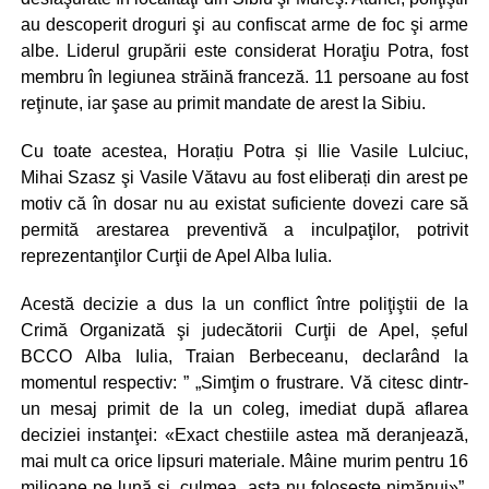
au descoperit droguri şi au confiscat arme de foc şi arme
albe. Liderul grupării este considerat Horaţiu Potra, fost
membru în legiunea străină franceză. 11 persoane au fost
reţinute, iar şase au primit mandate de arest la Sibiu.
Cu toate acestea, Horațiu Potra și Ilie Vasile Lulciuc,
Mihai Szasz şi Vasile Vătavu au fost eliberați din arest pe
motiv că în dosar nu au existat suficiente dovezi care să
permită arestarea preventivă a inculpaţilor, potrivit
reprezentanţilor Curţii de Apel Alba Iulia.
Acestă decizie a dus la un conflict între poliţiştii de la
Crimă Organizată şi judecătorii Curţii de Apel, șeful
BCCO Alba Iulia, Traian Berbeceanu, declarând la
momentul respectiv: ” „Simţim o frustrare. Vă citesc dintr-
un mesaj primit de la un coleg, imediat după aflarea
deciziei instanţei: «Exact chestiile astea mă deranjează,
mai mult ca orice lipsuri materiale. Mâine murim pentru 16
milioane pe lună şi, culmea, asta nu foloseşte nimănui»”,