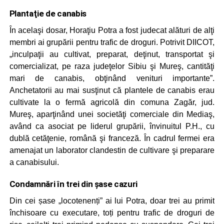
Plantaţie de canabis
În acelaşi dosar, Horaţiu Potra a fost judecat alături de alţi
membri ai grupării pentru trafic de droguri. Potrivit DIICOT,
„inculpaţii au cultivat, preparat, deţinut, transportat şi
comercializat, pe raza judeţelor Sibiu şi Mureş, cantităţi
mari de canabis, obţinând venituri importante”.
Anchetatorii au mai susţinut că plantele de canabis erau
cultivate la o fermă agricolă din comuna Zagăr, jud.
Mureş, aparţinând unei societăţi comerciale din Mediaş,
având ca asociat pe liderul grupării, învinuitul P.H., cu
dublă cetăţenie, română şi franceză. În cadrul fermei era
amenajat un laborator clandestin de cultivare şi preparare
a canabisului.
Condamnări în trei din şase cazuri
Din cei șase „locotenenți” ai lui Potra, doar trei au primit
închisoare cu executare, toți pentru trafic de droguri de