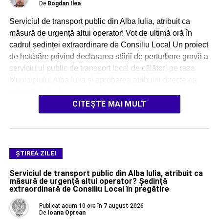
De
Bogdan Ilea
Serviciul de transport public din Alba Iulia, atribuit ca
măsură de urgență altui operator! Vot de ultimă oră în
cadrul ședinței extraordinare de Consiliu Local Un proiect
de hotărâre privind declararea stării de perturbare gravă a
serviciului public de transport local de călători pe raza
Municipiului Alba Iulia și aprobarea atribuirii directe ca
măsură de […]
CITEȘTE MAI MULT
ŞTIREA ZILEI
Serviciul de transport public din Alba Iulia, atribuit ca
măsură de urgență altui operator? Ședință
extraordinară de Consiliu Local în pregătire
Publicat
acum 10 ore
în
7 august 2026
De
Ioana Oprean