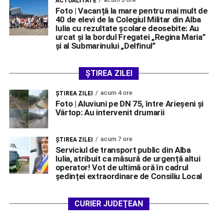
ACTUALITATE
Foto | Vacanță la mare pentru mai mult de
40 de elevi de la Colegiul Militar din Alba
Iulia cu rezultate școlare deosebite: Au
urcat și la bordul Fregatei „Regina Maria”
și al Submarinului „Delfinul”
ȘTIREA ZILEI
acum 4 ore
ŞTIREA ZILEI
Foto | Aluviuni pe DN 75, între Arieșeni și
Vârtop: Au intervenit drumarii
acum 7 ore
ŞTIREA ZILEI
Serviciul de transport public din Alba
Iulia, atribuit ca măsură de urgență altui
operator! Vot de ultimă oră în cadrul
ședinței extraordinare de Consiliu Local
CURIER JUDEȚEAN