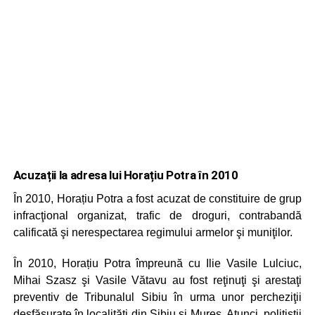
Acuzații la adresa lui Horațiu Potra în 2010
În 2010, Horațiu Potra a fost acuzat de constituire de grup
infracţional organizat, trafic de droguri, contrabandă
calificată şi nerespectarea regimului armelor şi muniţilor.
În 2010, Horațiu Potra împreună cu Ilie Vasile Lulciuc,
Mihai Szasz şi Vasile Vătavu au fost reţinuţi şi arestaţi
preventiv de Tribunalul Sibiu în urma unor percheziţii
desfăşurate în localităţi din Sibiu şi Mureş. Atunci, poliţiştii