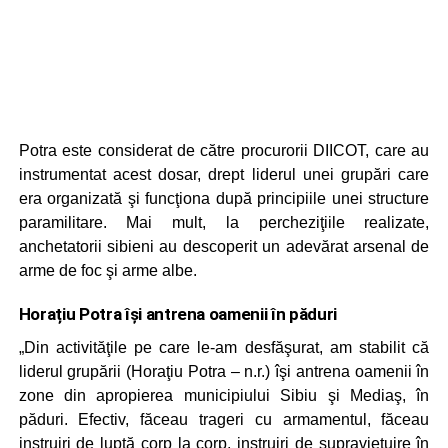
Potra este considerat de către procurorii DIICOT, care au
instrumentat acest dosar, drept liderul unei grupări care
era organizată şi funcţiona după principiile unei structure
paramilitare. Mai mult, la percheziţiile realizate,
anchetatorii sibieni au descoperit un adevărat arsenal de
arme de foc şi arme albe.
Horațiu Potra își antrena oamenii în păduri
„Din activităţile pe care le-am desfăşurat, am stabilit că
liderul grupării (Horaţiu Potra – n.r.) îşi antrena oamenii în
zone din apropierea municipiului Sibiu şi Mediaş, în
păduri. Efectiv, făceau trageri cu armamentul, făceau
instruiri de luptă corp la corp, instruiri de supravieţuire în