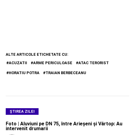
ALTE ARTICOLE ETICHETATE CU:
ACUZATII
ARME PERICULOASE
ATAC TERORIST
HORATIU POTRA
TRAIAN BERBECEANU
ŞTIREA ZILEI
Foto | Aluviuni pe DN 75, între Arieșeni și Vârtop: Au
intervenit drumarii