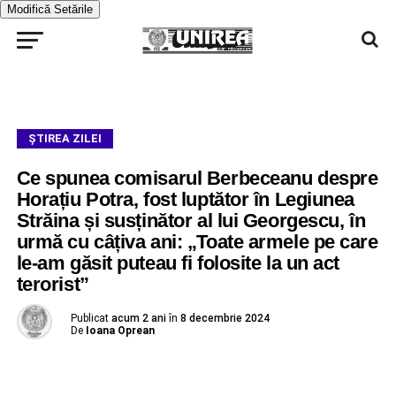
Modifică Setările
ŞTIREA ZILEI
Ce spunea comisarul Berbeceanu despre
Horațiu Potra, fost luptător în Legiunea
Străina și susținător al lui Georgescu, în
urmă cu câțiva ani: „Toate armele pe care
le-am găsit puteau fi folosite la un act
terorist”
Publicat
acum 2 ani
în
8 decembrie 2024
De
Ioana Oprean