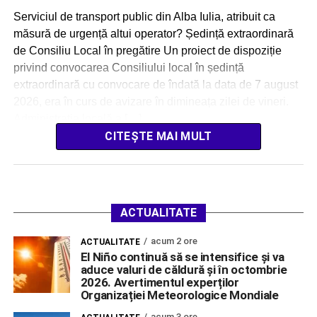
Serviciul de transport public din Alba Iulia, atribuit ca
măsură de urgență altui operator? Ședință extraordinară
de Consiliu Local în pregătire Un proiect de dispoziție
privind convocarea Consiliului local în ședință
extraordinară cu convocare de îndată la data de 7 august
2026, era în curs de avizare în dimineața zilei de vineri.
Administrația locală a […]
CITEȘTE MAI MULT
ACTUALITATE
acum 2 ore
ACTUALITATE
El Niño continuă să se intensifice și va
aduce valuri de căldură și în octombrie
2026. Avertimentul experților
Organizației Meteorologice Mondiale
acum 3 ore