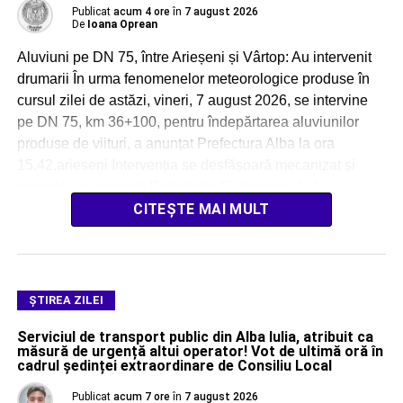
Publicat
acum 4 ore
în
7 august 2026
De
Ioana Oprean
Aluviuni pe DN 75, între Arieșeni și Vârtop: Au intervenit
drumarii În urma fenomenelor meteorologice produse în
cursul zilei de astăzi, vineri, 7 august 2026, se intervine
pe DN 75, km 36+100, pentru îndepărtarea aluviunilor
produse de viituri, a anunțat Prefectura Alba la ora
15.42.arieseni Intervenția se desfășoară mecanizat și
manual, cu angajații Districtului Scărișoara, […]
CITEȘTE MAI MULT
ŞTIREA ZILEI
Serviciul de transport public din Alba Iulia, atribuit ca
măsură de urgență altui operator! Vot de ultimă oră în
cadrul ședinței extraordinare de Consiliu Local
Publicat
acum 7 ore
în
7 august 2026