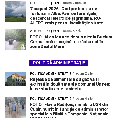
acum 9 minute
CURIER JUDEȚEAN
7 august 2026 | Cod portocaliu de
furtuna în Alba: Averse torențiale,
descărcări electrice și grindină. RO-
ALERT emis pentru localitățile vizate
acum o oră
CURIER JUDEȚEAN
FOTO | Al doilea accident rutier la Bucium
Cerbu: Încă o mașină s-a răsturnat în
zona Dealul Mare
POLITICĂ ADMINISTRAȚIE
acum 2 zile
POLITICĂ ADMINISTRAȚIE
Rețeaua de alimentare cu gaz va fi
extinsă în două sate ale comunei Unirea:
În ce stadiu este proiectul
acum 4 zile
POLITICĂ ADMINISTRAȚIE
FOTO | Flaviu Rădițoiu, membru USR din
Cugir, numit în funcția de administrator
special la o filială a Companiei Naționale