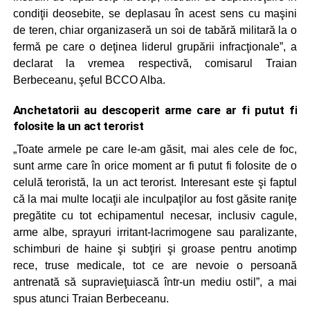
condiţii deosebite, se deplasau în acest sens cu maşini
de teren, chiar organizaseră un soi de tabără militară la o
fermă pe care o deţinea liderul grupării infracţionale”, a
declarat la vremea respectivă, comisarul Traian
Berbeceanu, şeful BCCO Alba.
Anchetatorii au descoperit arme care ar fi putut fi
folosite la un act terorist
„Toate armele pe care le-am găsit, mai ales cele de foc,
sunt arme care în orice moment ar fi putut fi folosite de o
celulă teroristă, la un act terorist. Interesant este şi faptul
că la mai multe locaţii ale inculpaţilor au fost găsite raniţe
pregătite cu tot echipamentul necesar, inclusiv cagule,
arme albe, sprayuri irritant-lacrimogene sau paralizante,
schimburi de haine şi subţiri şi groase pentru anotimp
rece, truse medicale, tot ce are nevoie o persoană
antrenată să supravieţuiască într-un mediu ostil”, a mai
spus atunci Traian Berbeceanu.