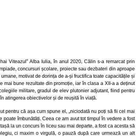
hai Viteazul” Alba Iulia, în anul 2020, Călin s-a remarcat prin
limpiade, concursuri școlare, proiecte sau dezbateri din aproape
 umane, motivat de dorința de a-și fructifica toate capacitățile și
le mai bune rezultate din promoție, iar în clasa a XII-a a deținut
legiile militare, gradul de elev plutonier adjutant, fiind pentru
n atingerea obiectivelor și de reușită în viață.
ut pentru că așa cum spune el, „niciodată nu poți să fii cel mai
e poate îmbunătăți. Ceea ce am avut tot timpul în vedere a fost
ntașă la un concurs în liceu sau mai departe, a fost ca acesta să
colegiu, ci maxim o virgulă, o pauză după care urmează un alt