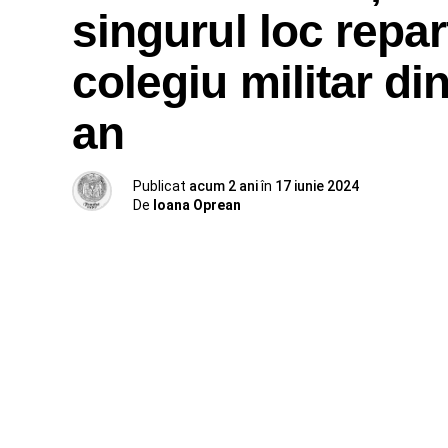
singurul loc repar
colegiu militar di
an
Publicat
acum 2 ani
în
17 iunie 2024
De
Ioana Oprean