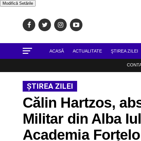
Modifică Setările
ACASĂ
ACTUALITATE
ŞTIREA ZILEI
CONT
ŞTIREA ZILEI
Călin Hartzos, abs
Militar din Alba Iu
Academia Forțelo