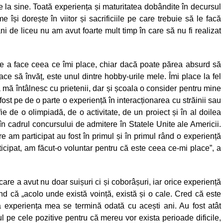
de la sine. Toată experiența și maturitatea dobândite în decursul
 își dorește în viitor și sacrificiile pe care trebuie să le facă
i de liceu nu am avut foarte mult timp în care să nu fi realizat
de a face ceea ce îmi place, chiar dacă poate părea absurd să
ce să învăț, este unul dintre hobby-urile mele. Îmi place la fel
să mă întâlnesc cu prietenii, dar și școala o consider pentru mine
fost pe de o parte o experiență în interacționarea cu străinii sau
ie de o olimpiadă, de o activitate, de un proiect și în al doilea
în cadrul concursului de admitere în Statele Unite ale Americii.
 am participat au fost în primul și în primul rând o experiență
ticipat, am făcut-o voluntar pentru că este ceea ce-mi place”, a
care a avut nu doar suișuri ci și coborâșuri, iar orice experiență
d că „acolo unde există voință, există și o cale. Cred că este
ă experiența mea se termină odată cu acești ani. Au fost atât
l pe cele pozitive pentru că mereu vor exista perioade dificile,