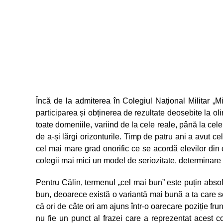
Încă de la admiterea în Colegiul Național Militar „Mi
participarea și obținerea de rezultate deosebite la o
toate domeniile, variind de la cele reale, până la cele
de a-și lărgi orizonturile. Timp de patru ani a avut ce
cel mai mare grad onorific ce se acordă elevilor din co
colegii mai mici un model de seriozitate, determinare î
Pentru Călin, termenul „cel mai bun” este puțin absol
bun, deoarece există o variantă mai bună a ta care s
că ori de câte ori am ajuns într-o oarecare poziție fru
nu fie un punct al frazei care a reprezentat acest 