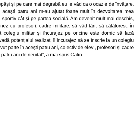
epăși și pe care mai degrabă eu le văd ca o ocazie de învățare,
acești patru ani m-au ajutat foarte mult în dezvoltarea mea
 sportiv cât și pe partea socială. Am devenit mult mai deschis,
onez cu profesori, cadre militare, să văd țări, să călătoresc în
t colegiu militar și încurajez pe oricine este dornic să facă
vadă potențialul realizat, îl încurajez să se înscrie la un colegiu
ut parte în acești patru ani, colectiv de elevi, profesori și cadre
 patru ani de neuitat”, a mai spus Călin.