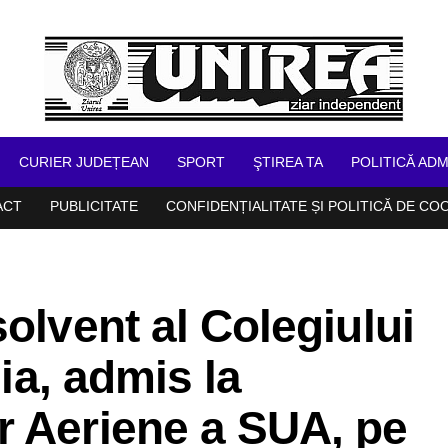
CURIER JUDEȚEAN
SPORT
ŞTIREA TA
POLITICĂ ADM
ACT
PUBLICITATE
CONFIDENȚIALITATE ȘI POLITICĂ DE CO
olvent al Colegiului
lia, admis la
r Aeriene a SUA, pe