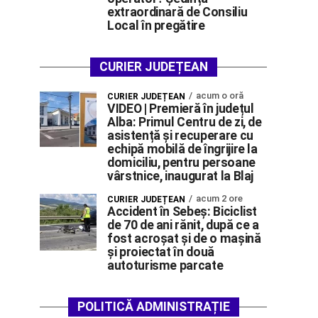
extraordinară de Consiliu
Local în pregătire
CURIER JUDEȚEAN
acum o oră
CURIER JUDEȚEAN
VIDEO | Premieră în județul
Alba: Primul Centru de zi, de
asistență și recuperare cu
echipă mobilă de îngrijire la
domiciliu, pentru persoane
vârstnice, inaugurat la Blaj
acum 2 ore
CURIER JUDEȚEAN
Accident în Sebeș: Biciclist
de 70 de ani rănit, după ce a
fost acroșat și de o mașină
și proiectat în două
autoturisme parcate
POLITICĂ ADMINISTRAȚIE