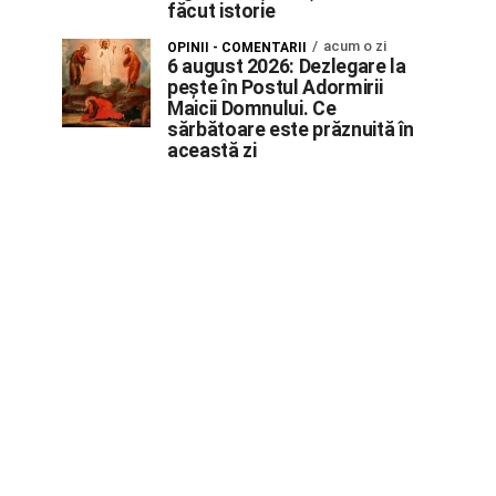
făcut istorie
acum o zi
OPINII - COMENTARII
6 august 2026: Dezlegare la
pește în Postul Adormirii
Maicii Domnului. Ce
sărbătoare este prăznuită în
această zi