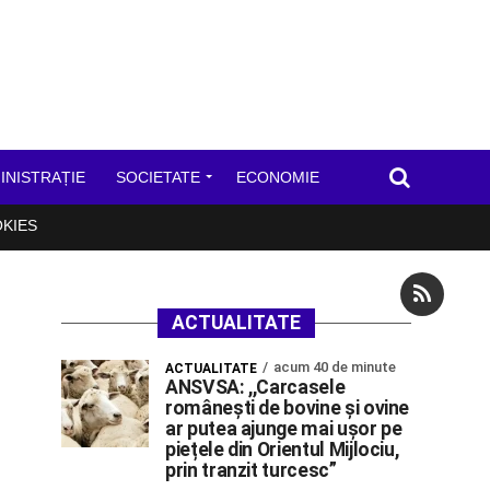
INISTRAȚIE
SOCIETATE
ECONOMIE
OKIES
ACTUALITATE
acum 40 de minute
ACTUALITATE
ANSVSA: ,,Carcasele
românești de bovine și ovine
ar putea ajunge mai ușor pe
piețele din Orientul Mijlociu,
prin tranzit turcesc”