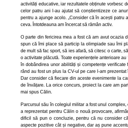
activități educative, iar rezultatele obținute vorbesc 
celor patru ani l-au ajutat să conștientizeze ce anume
pentru a ajunge acolo. „Consider că în acești patru an
ceva. Întotdeauna am încercat să rămân activ.
O parte din fericirea mea a fost că am avut ocazia 
spun că îmi place să particip la olimpiade sau îmi pla
de mult să fac sport, să ies afară, să citesc o carte, 
o activitate plăcută. Toate experiențele anterioare au 
în dobândirea unor abilități și competențe verificate f
rând au fost un plus la CV-ul pe care l-am prezentat 
Dar consider că fiecare din aceste evenimente la care
de învățare. La orice concurs, proiect la care am par
mai spus Călin.
Parcursul său în colegiul militar a fost unul complex, 
a reprezentat pentru Călin o nouă provocare, afirmân
dificil să pun o concluzie, pentru că nu consider c
aspecte pozitive cât și negative, dar aș pune accentu