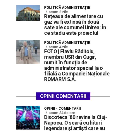
POLITICĂ ADMINISTRAȚIE
acum 2 zile
Rețeaua de alimentare cu
gaz va fi extinsă în două
sate ale comunei Unirea: În
ce stadiu este proiectul
POLITICĂ ADMINISTRAȚIE
acum 4 zile
FOTO | Flaviu Rădițoiu,
membru USR din Cugir,
numit în funcția de
administrator special la o
filială a Companiei Naționale
ROMARM S.A.
OPINII COMENTARII
OPINII - COMENTARII
acum 24 de ore
Discoteca ’80 revine la Cluj-
Napoca. O seară cu hituri
legendare și artiști care au