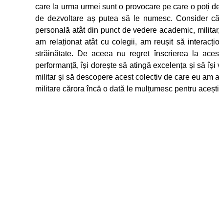
care la urma urmei sunt o provocare pe care o poți d
de dezvoltare aș putea să le numesc. Consider că 
personală atât din punct de vedere academic, militar,
am relaționat atât cu colegii, am reușit să interacți
străinătate. De aceea nu regret înscrierea la aces
performanță, își dorește să atingă excelența și să își 
militar și să descopere acest colectiv de care eu am av
militare cărora încă o dată le mulțumesc pentru acești