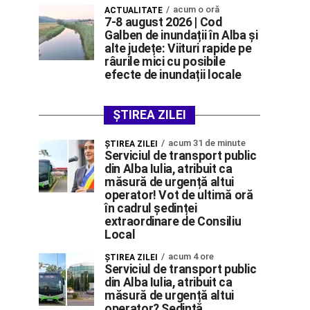
acum o oră
ACTUALITATE
7-8 august 2026 | Cod
Galben de inundații în Alba și
alte județe: Viituri rapide pe
râurile mici cu posibile
efecte de inundații locale
ȘTIREA ZILEI
acum 31 de minute
ŞTIREA ZILEI
Serviciul de transport public
din Alba Iulia, atribuit ca
măsură de urgență altui
operator! Vot de ultimă oră
în cadrul ședinței
extraordinare de Consiliu
Local
acum 4 ore
ŞTIREA ZILEI
Serviciul de transport public
din Alba Iulia, atribuit ca
măsură de urgență altui
operator? Ședință