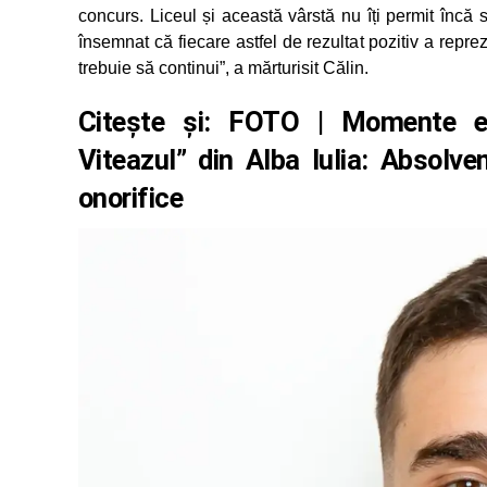
concurs. Liceul și această vârstă nu îți permit încă s
însemnat că fiecare astfel de rezultat pozitiv a repr
trebuie să continui”, a mărturisit Călin.
Citește și:
FOTO | Momente emo
Viteazul” din Alba Iulia: Absolve
onorifice