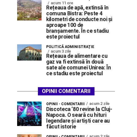
acum 11 ore
Rețeaua de apă, extinsă în
comuna Bistra: Peste 4
kilometri de conducte noi și
aproape 100 de
branșamente. În ce stadiu
este proiectul
POLITICĂ ADMINISTRAȚIE
acum 3 zile
Rețeaua de alimentare cu
gaz va fi extinsă în două
sate ale comunei Unirea: În
ce stadiu este proiectul
OPINII COMENTARII
acum 2 zile
OPINII - COMENTARII
Discoteca ’80 revine la Cluj-
Napoca. O seară cu hituri
legendare și artiști care au
făcut istorie
acum 2 zile
OPINII - COMENTARII