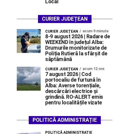
Local
CURIER JUDEȚEAN
acum 9 minute
CURIER JUDEȚEAN
8-9 august 2026 | Radare de
WEEKEND în județul Alba:
Drumurile monitorizate de
Poliția Rutieră la sfârșit de
săptămână
acum 12 ore
CURIER JUDEȚEAN
7 august 2026 | Cod
portocaliu de furtună în
Alba: Averse torențiale,
descărcări electrice și
grindină. RO-ALERT emis
pentru localitățile vizate
POLITICĂ ADMINISTRAȚIE
POLITICĂ ADMINISTRAȚIE