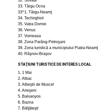
32. Sovata
33. Târgu Ocna
33^1. Târgu-Neamţ
34. Techirghiol
35. Vatra Dornei
36. Venus
37. Voineasa
38. Zona Parâng-Petroşani
39. Zona turistică a municipiului Piatra-Neamţ
40. Râşnov-Braşov
STAȚIUNI TURISTICE DE INTERES LOCAL
1. 1 Mai
2. Albac
3. Albeştii de Muscel
4. Arieşeni
5. Balvanyos
6. Bazna
7. Bălţăteşti