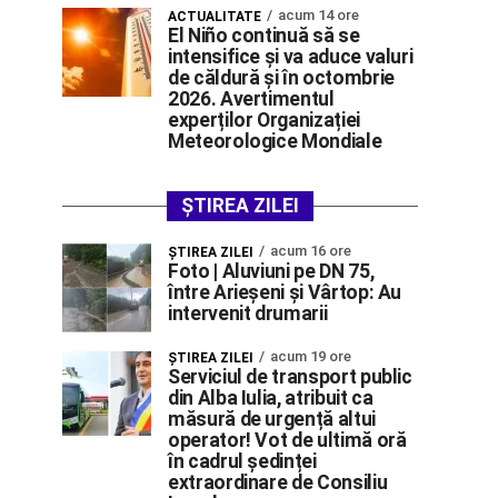
acum 14 ore
ACTUALITATE
El Niño continuă să se
intensifice și va aduce valuri
de căldură și în octombrie
2026. Avertimentul
experților Organizației
Meteorologice Mondiale
ȘTIREA ZILEI
acum 16 ore
ŞTIREA ZILEI
Foto | Aluviuni pe DN 75,
între Arieșeni și Vârtop: Au
intervenit drumarii
acum 19 ore
ŞTIREA ZILEI
Serviciul de transport public
din Alba Iulia, atribuit ca
măsură de urgență altui
operator! Vot de ultimă oră
în cadrul ședinței
extraordinare de Consiliu