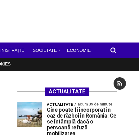
INISTRAȚIE
SOCIETATE
ECONOMIE
OKIES
ACTUALITATE
acum 39 de minute
ACTUALITATE
Cine poate fi încorporat în
caz de război în România: Ce
se întâmplă dacă o
persoană refuză
mobilizarea