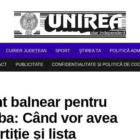
CURIER JUDEȚEAN
SPORT
ŞTIREA TA
POLITICĂ ADM
ACT
PUBLICITATE
CONFIDENȚIALITATE ȘI POLITICĂ DE CO
nt balnear pentru
lba: Când vor avea
tiție și lista