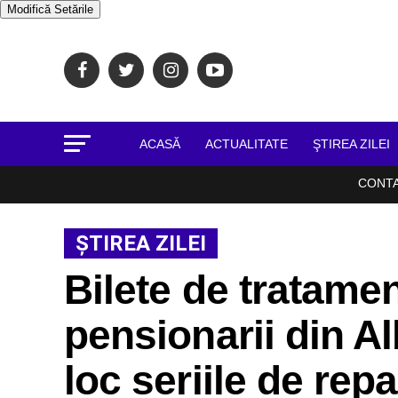
Modifică Setările
ACASĂ
ACTUALITATE
ŞTIREA ZILEI
CONT
ŞTIREA ZILEI
Bilete de tratame
pensionarii din A
loc seriile de repar