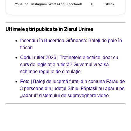
YouTube
Instagram
WhatsApp
Facebook
X
TikTok
Ultimele știri publicate în Ziarul Unirea
Incendiu în Bucerdea Grânoasă: Baloți de paie în
flăcări
Codul rutier 2026 | Trotinetele electrice, doar cu
curs de legislație rutieră? Guvernul vrea să
schimbe regulile de circulație
Foto | Baloți de lucernă furați din comuna Fărău de
3 persoane din județul Sibiu: Făptașii au apărut pe
„radarul” sistemului de supraveghere video