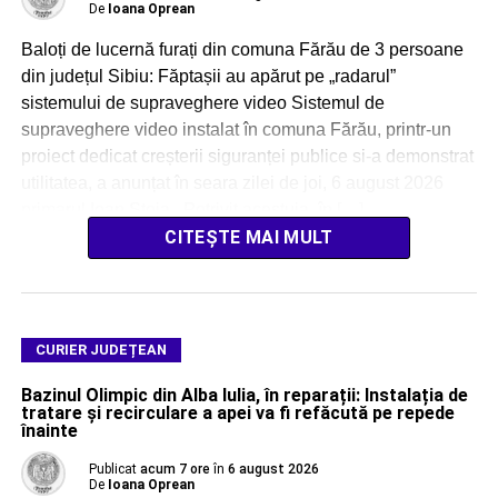
De
Ioana Oprean
Baloți de lucernă furați din comuna Fărău de 3 persoane
din județul Sibiu: Făptașii au apărut pe „radarul”
sistemului de supraveghere video Sistemul de
supraveghere video instalat în comuna Fărău, printr-un
proiect dedicat creșterii siguranței publice si-a demonstrat
utilitatea, a anunțat în seara zilei de joi, 6 august 2026
primarul Ioan Stoia. Potrivit acestuia, în […]
CITEȘTE MAI MULT
CURIER JUDEȚEAN
Bazinul Olimpic din Alba Iulia, în reparații: Instalația de
tratare și recirculare a apei va fi refăcută pe repede
înainte
Publicat
acum 7 ore
în
6 august 2026
De
Ioana Oprean