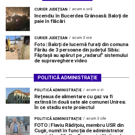
acum o oră
CURIER JUDEȚEAN
Incendiu în Bucerdea Grânoasă: Baloți de
paie în flăcări
acum 3 ore
CURIER JUDEȚEAN
Foto | Baloți de lucernă furați din comuna
Fărău de 3 persoane din județul Sibiu:
Făptașii au apărut pe „radarul” sistemului
de supraveghere video
POLITICĂ ADMINISTRAȚIE
acum o zi
POLITICĂ ADMINISTRAȚIE
Rețeaua de alimentare cu gaz va fi
extinsă în două sate ale comunei Unirea:
În ce stadiu este proiectul
acum 3 zile
POLITICĂ ADMINISTRAȚIE
FOTO | Flaviu Rădițoiu, membru USR din
Cugir, numit în funcția de administrator