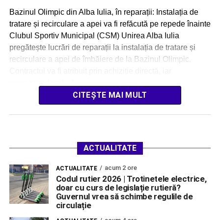
Bazinul Olimpic din Alba Iulia, în reparații: Instalația de
tratare și recirculare a apei va fi refăcută pe repede înainte
Clubul Sportiv Municipal (CSM) Unirea Alba Iulia
pregătește lucrări de reparații la instalația de tratare și
recirculare a apei de îmbăiere de la Bazinul Olimpic.
Contractul va fi atribuit prin achiziție directă, iar
executantul va […]
CITEȘTE MAI MULT
ACTUALITATE
acum 2 ore
ACTUALITATE
Codul rutier 2026 | Trotinetele electrice,
doar cu curs de legislație rutieră?
Guvernul vrea să schimbe regulile de
circulație