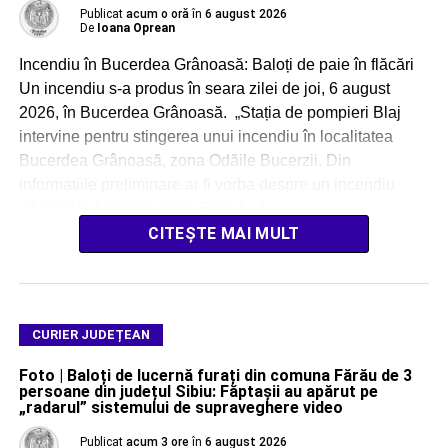
Publicat
acum o oră
în
6 august 2026
De
Ioana Oprean
Incendiu în Bucerdea Grânoasă: Baloți de paie în flăcări
Un incendiu s-a produs în seara zilei de joi, 6 august
2026, în Bucerdea Grânoasă. „Stația de pompieri Blaj
intervine pentru stingerea unui incendiu în localitatea
Bucerdea Grânoasă, zona Odăile Bucerzii. Din
informațiile preliminare ar fi vorba despre un incendiu
izbucnit la baloți de paie. Forțe […]
CITEȘTE MAI MULT
CURIER JUDEȚEAN
Foto | Baloți de lucernă furați din comuna Fărău de 3
persoane din județul Sibiu: Făptașii au apărut pe
„radarul” sistemului de supraveghere video
Publicat
acum 3 ore
în
6 august 2026