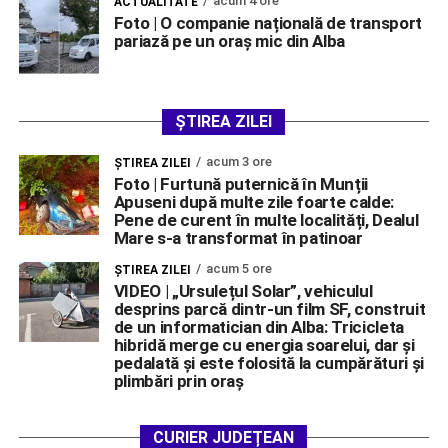
acum 4 ore
ACTUALITATE
Foto | O companie națională de transport
pariază pe un oraș mic din Alba
ȘTIREA ZILEI
acum 3 ore
ŞTIREA ZILEI
Foto | Furtună puternică în Munții
Apuseni după multe zile foarte calde:
Pene de curent în multe localități, Dealul
Mare s-a transformat în patinoar
acum 5 ore
ŞTIREA ZILEI
VIDEO | „Ursulețul Solar”, vehiculul
desprins parcă dintr-un film SF, construit
de un informatician din Alba: Tricicleta
hibridă merge cu energia soarelui, dar și
pedalată și este folosită la cumpărături și
plimbări prin oraș
CURIER JUDEȚEAN