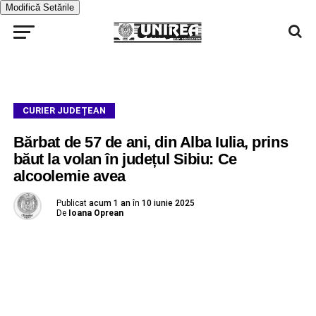
Modifică Setările
CURIER JUDEȚEAN
Bărbat de 57 de ani, din Alba Iulia, prins
băut la volan în județul Sibiu: Ce
alcoolemie avea
Publicat
acum 1 an
în
10 iunie 2025
De
Ioana Oprean