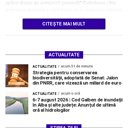
apărut divizia de antrepriză generală? Extinderea către
antrepriza generală a venit firesc, ca o continuare naturală
a drumului nostru. Încă […]
CITEȘTE MAI MULT
ACTUALITATE
acum 51 de minute
ACTUALITATE
Strategia pentru conservarea
biodiversității, adoptată de Senat: Jalon
din PNRR, care vizează un miliard de euro
acum o oră
ACTUALITATE
6-7 august 2026 | Cod Galben de inundații
în Alba și alte județe: Anunțul de ultimă
oră al hidrologilor
ȘTIREA ZILEI