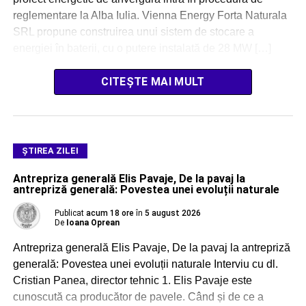
reglementare la Alba Iulia. Vienna Energy Forta Naturala
SRL propune construirea unui sistem de stocare a
energiei în baterii, cu o putere instalată de 28 MW […]
CITEȘTE MAI MULT
ŞTIREA ZILEI
Antrepriza generală Elis Pavaje, De la pavaj la
antrepriză generală: Povestea unei evoluții naturale
Publicat
acum 18 ore
în
5 august 2026
De
Ioana Oprean
Antrepriza generală Elis Pavaje, De la pavaj la antrepriză
generală: Povestea unei evoluții naturale Interviu cu dl.
Cristian Panea, director tehnic 1. Elis Pavaje este
cunoscută ca producător de pavele. Când și de ce a