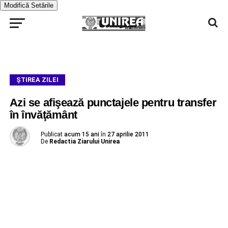
Modifică Setările
ŞTIREA ZILEI
Azi se afişează punctajele pentru transfer
în învăţământ
Publicat
acum 15 ani
în
27 aprilie 2011
De
Redactia Ziarului Unirea