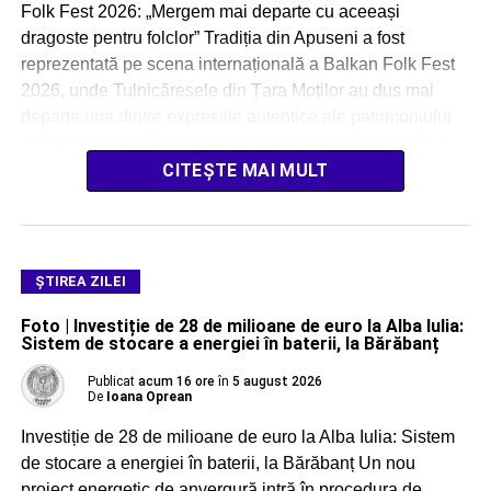
Folk Fest 2026: „Mergem mai departe cu aceeași
dragoste pentru folclor” Tradiția din Apuseni a fost
reprezentată pe scena internațională a Balkan Folk Fest
2026, unde Tulnicăresele din Țara Moților au dus mai
departe una dintre expresiile autentice ale patrimoniului
cultural moțesc. Participarea a reprezentat o ocazie […]
CITEȘTE MAI MULT
ŞTIREA ZILEI
Foto | Investiție de 28 de milioane de euro la Alba Iulia:
Sistem de stocare a energiei în baterii, la Bărăbanț
Publicat
acum 16 ore
în
5 august 2026
De
Ioana Oprean
Investiție de 28 de milioane de euro la Alba Iulia: Sistem
de stocare a energiei în baterii, la Bărăbanț Un nou
proiect energetic de anvergură intră în procedura de