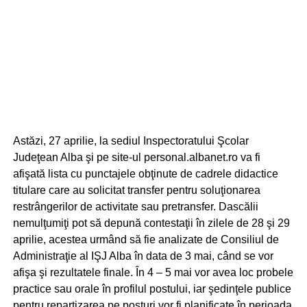
Astăzi, 27 aprilie, la sediul Inspectoratului Şcolar
Judeţean Alba şi pe site-ul personal.albanet.ro va fi
afişată lista cu punctajele obţinute de cadrele didactice
titulare care au solicitat transfer pentru soluţionarea
restrângerilor de activitate sau pretransfer. Dascălii
nemulţumiţi pot să depună contestaţii în zilele de 28 şi 29
aprilie, acestea urmând să fie analizate de Consiliul de
Administraţie al IŞJ Alba în data de 3 mai, când se vor
afişa şi rezultatele finale. În 4 – 5 mai vor avea loc probele
practice sau orale în profilul postului, iar şedinţele publice
pentru repartizarea pe posturi vor fi planificate în perioada