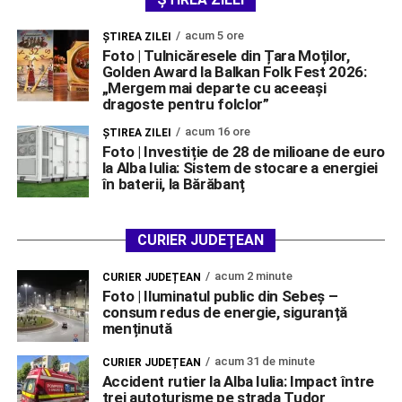
acum 5 ore
ŞTIREA ZILEI
Foto | Tulnicăresele din Țara Moților,
Golden Award la Balkan Folk Fest 2026:
„Mergem mai departe cu aceeași
dragoste pentru folclor”
acum 16 ore
ŞTIREA ZILEI
Foto | Investiție de 28 de milioane de euro
la Alba Iulia: Sistem de stocare a energiei
în baterii, la Bărăbanț
CURIER JUDEȚEAN
acum 2 minute
CURIER JUDEȚEAN
Foto | Iluminatul public din Sebeș –
consum redus de energie, siguranță
menținută
acum 31 de minute
CURIER JUDEȚEAN
Accident rutier la Alba Iulia: Impact între
trei autoturisme pe strada Tudor