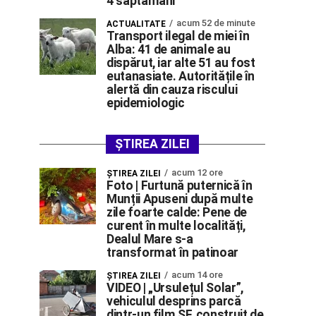
4 săptămâni
acum 52 de minute
ACTUALITATE
Transport ilegal de miei în
Alba: 41 de animale au
dispărut, iar alte 51 au fost
eutanasiate. Autoritățile în
alertă din cauza riscului
epidemiologic
ȘTIREA ZILEI
acum 12 ore
ŞTIREA ZILEI
Foto | Furtună puternică în
Munții Apuseni după multe
zile foarte calde: Pene de
curent în multe localități,
Dealul Mare s-a
transformat în patinoar
acum 14 ore
ŞTIREA ZILEI
VIDEO | „Ursulețul Solar”,
vehiculul desprins parcă
dintr-un film SF, construit de