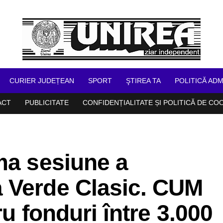
CURIER JUDEȚEAN
SPORT
ŞTIREA TA
POLITICĂ ADM
ACT
PUBLICITATE
CONFIDENȚIALITATE ȘI POLITICĂ DE CO
ma sesiune a
 Verde Clasic. CUM
ru fonduri între 3.000