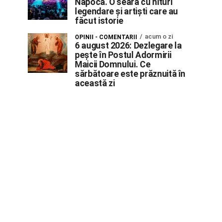
Napoca. O seară cu hituri
legendare și artiști care au
făcut istorie
acum o zi
OPINII - COMENTARII
6 august 2026: Dezlegare la
pește în Postul Adormirii
Maicii Domnului. Ce
sărbătoare este prăznuită în
această zi