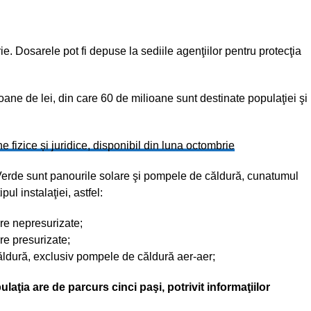
. Dosarele pot fi depuse la sediile agenţiilor pentru protecţia
oane de lei, din care 60 de milioane sunt destinate populaţiei şi
fizice și juridice, disponibil din luna octombrie
Verde sunt panourile solare şi pompele de căldură, cunatumul
ul instalaţiei, astfel:
are nepresurizate;
re presurizate;
ăldură, exclusiv pompele de căldură aer-aer;
aţia are de parcurs cinci paşi, potrivit informaţiilor