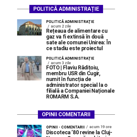
POLITICĂ ADMINISTRAȚIE
POLITICĂ ADMINISTRAȚIE
acum 2 zile
Rețeaua de alimentare cu
gaz va fi extinsă în două
sate ale comunei Unirea: În
ce stadiu este proiectul
POLITICĂ ADMINISTRAȚIE
acum 3 zile
FOTO | Flaviu Rădițoiu,
membru USR din Cugir,
numit în funcția de
administrator special la o
filială a Companiei Naționale
ROMARM S.A.
OPINII COMENTARII
acum 19 ore
OPINII - COMENTARII
Discoteca ’80 revine la Cluj-