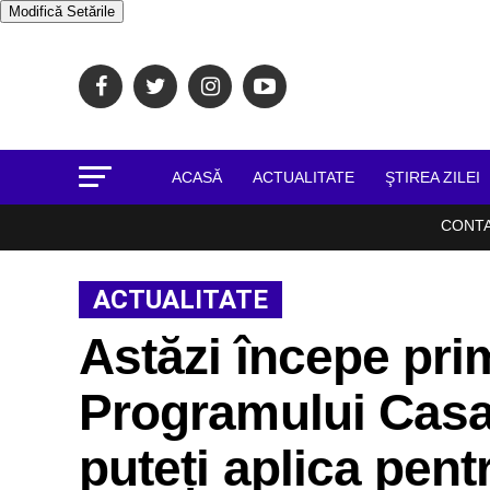
Modifică Setările
ACASĂ
ACTUALITATE
ŞTIREA ZILEI
CONT
ACTUALITATE
Astăzi începe pri
Programului Casa
puteți aplica pent