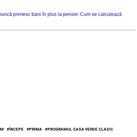
muncă primesc bani în plus la pensie: Cum se calculează
UM
ÎNCEPE
PRIMA
PROGRAMUL CASA VERDE CLASIC