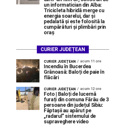
un informatician din Alba:
Tricicleta hibridă merge cu
energia soarelui, dar și
pedalată și este folosită la
cumpărături și plimbări prin
oraș
CURIER JUDEȚEAN
acum 11 ore
CURIER JUDEȚEAN
Incendiu în Bucerdea
Grânoasă: Baloți de paie în
flăcări
acum 12 ore
CURIER JUDEȚEAN
Foto | Baloți de lucernă
furați din comuna Fărău de 3
persoane din județul Sibiu:
Făptașii au apărut pe
„radarul” sistemului de
supraveghere video