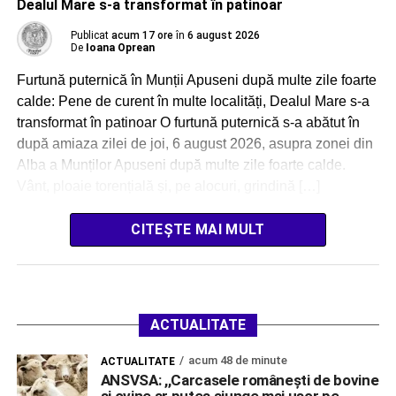
Dealul Mare s-a transformat în patinoar
Publicat
acum 17 ore
în
6 august 2026
De
Ioana Oprean
Furtună puternică în Munții Apuseni după multe zile foarte
calde: Pene de curent în multe localități, Dealul Mare s-a
transformat în patinoar O furtună puternică s-a abătut în
după amiaza zilei de joi, 6 august 2026, asupra zonei din
Alba a Munților Apuseni după multe zile foarte calde.
Vânt, ploaie torențială și, pe alocuri, grindină […]
CITEȘTE MAI MULT
ACTUALITATE
acum 48 de minute
ACTUALITATE
ANSVSA: ,,Carcasele românești de bovine
și ovine ar putea ajunge mai ușor pe