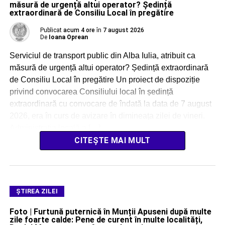
măsură de urgență altui operator? Ședință
extraordinară de Consiliu Local în pregătire
Publicat
acum 4 ore
în
7 august 2026
De
Ioana Oprean
Serviciul de transport public din Alba Iulia, atribuit ca
măsură de urgență altui operator? Ședință extraordinară
de Consiliu Local în pregătire Un proiect de dispoziție
privind convocarea Consiliului local în ședință
extraordinară cu convocare de îndată la data de 7 august
2026, era în curs de avizare în dimineața zilei de vineri.
Administrația locală a […]
CITEȘTE MAI MULT
ŞTIREA ZILEI
Foto | Furtună puternică în Munții Apuseni după multe
zile foarte calde: Pene de curent în multe localități,