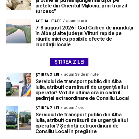
piețele din Orientul Mijlociu, prin tranzit
turcesc”
acum o oră
ACTUALITATE
7-8 august 2026 | Cod Galben de inundații
în Alba și alte județe: Viituri rapide pe
râurile mici cu posibile efecte de
inundații locale
ȘTIREA ZILEI
acum 39 de minute
ŞTIREA ZILEI
Serviciul de transport public din Alba
Iulia, atribuit ca măsură de urgență altui
operator! Vot de ultimă oră în cadrul
ședinței extraordinare de Consiliu Local
acum 4 ore
ŞTIREA ZILEI
Serviciul de transport public din Alba
Iulia, atribuit ca măsură de urgență altui
operator? Ședință extraordinară de
Consiliu Local în pregătire