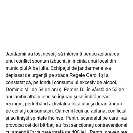
Jandarmii au fost nevoiţi să intervină pentru aplanarea
unui conflict spontan izbucnit în incinta unui local din
municipiul Alba Iulia. Echipajul de jandarmerie s-a
deplasat de urgenţă pe strada Regele Carol I şi a
constatat că, pe fondul consumului excesiv de alcool,
Dominic M., de 54 de ani şi Ferenc B., în vârstă de 53 de
ani, ambii albaiulieni, se înjurau şi se îmbrânceau
reciproc, perturbând activitatea localului şi deranjându-i
pe ceilalţi consumatori. Oamenii legii au aplanat conflictul
şi au liniştit spiritele încinse. Pentru scandalul pe care l-au
provocat cei doi bărbaţi au fost sancţionaţi contravenţional
cu amendă în valoare totală de 400 lei. „Pentru prevenirea