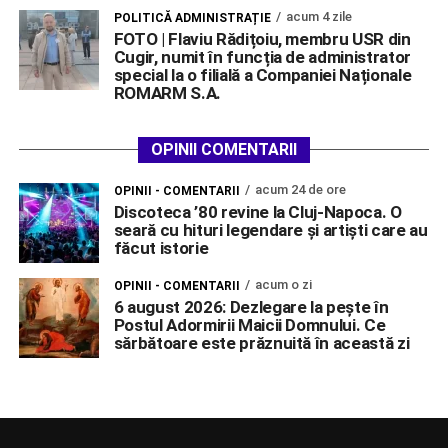
acum 4 zile
POLITICĂ ADMINISTRAȚIE
FOTO | Flaviu Rădițoiu, membru USR din
Cugir, numit în funcția de administrator
special la o filială a Companiei Naționale
ROMARM S.A.
OPINII COMENTARII
acum 24 de ore
OPINII - COMENTARII
Discoteca ’80 revine la Cluj-Napoca. O
seară cu hituri legendare și artiști care au
făcut istorie
acum o zi
OPINII - COMENTARII
6 august 2026: Dezlegare la pește în
Postul Adormirii Maicii Domnului. Ce
sărbătoare este prăznuită în această zi