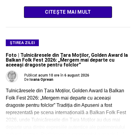
CITEȘTE MAI MULT
ŞTIREA ZILEI
Foto | Tulnicăresele din Țara Moților, Golden Award la
Balkan Folk Fest 2026: „Mergem mai departe cu
aceeași dragoste pentru folclor”
Publicat
acum 10 ore
în
6 august 2026
De
Ioana Oprean
Tulnicăresele din Țara Moților, Golden Award la Balkan
Folk Fest 2026: „Mergem mai departe cu aceeași
dragoste pentru folclor” Tradiția din Apuseni a fost
reprezentată pe scena internațională a Balkan Folk Fest
2026, unde Tulnicăresele din Țara Moților au dus mai
departe una dintre expresiile autentice ale patrimoniului
cultural moțesc. Participarea a reprezentat o ocazie […]