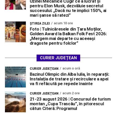
Uzinei Mecanice Cugir ce a lucrat și
pentru Elon Musk, dezvăluie secretul
succesului: „Dacă nu te implici 150%, ai
mari șanse să ratezi”
acum 10 ore
ŞTIREA ZILEI
Foto | Tulnicăresele din Țara Moților,
Golden Award la Balkan Folk Fest 2026:
„Mergem mai departe cu aceeași
dragoste pentru folclor”
CURIER JUDEȚEAN
acum o oră
CURIER JUDEȚEAN
Bazinul Olimpic din Alba Iulia, în reparații:
Instalația de tratare și recirculare a apei
va fi refăcută pe repede înainte
acum 2 ore
CURIER JUDEȚEAN
21-23 august 2026 | Concursul de turism
montan „Cupa Trascău”, în pitorescul
cătun Citeră: Programul