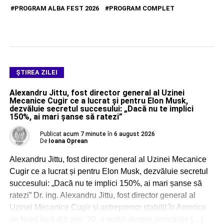
PROGRAM ALBA FEST 2026
PROGRAM COMPLET
ŞTIREA ZILEI
Alexandru Jittu, fost director general al Uzinei
Mecanice Cugir ce a lucrat și pentru Elon Musk,
dezvăluie secretul succesului: „Dacă nu te implici
150%, ai mari șanse să ratezi”
Publicat
acum 7 minute
în
6 august 2026
De
Ioana Oprean
Alexandru Jittu, fost director general al Uzinei Mecanice
Cugir ce a lucrat și pentru Elon Musk, dezvăluie secretul
succesului: „Dacă nu te implici 150%, ai mari șanse să
ratezi” Dr. ing. Alexandru Jittu, fost director general al
Uzinei Mecanice Cugir și antreprenor stabilit în America
de Nord încă din anii ’90, a vorbit despre principiile […]