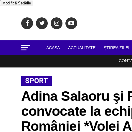
Modifică Setările
ACASĂ
ACTUALITATE
ŞTIREA ZILEI
CONT
SPORT
Adina Salaoru şi 
convocate la echi
României *Volei A