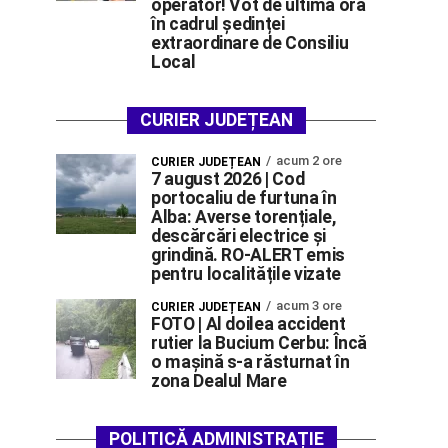
operator! Vot de ultimă oră
în cadrul ședinței
extraordinare de Consiliu
Local
CURIER JUDEȚEAN
acum 2 ore
CURIER JUDEȚEAN
7 august 2026 | Cod
portocaliu de furtuna în
Alba: Averse torențiale,
descărcări electrice și
grindină. RO-ALERT emis
pentru localitățile vizate
acum 3 ore
CURIER JUDEȚEAN
FOTO | Al doilea accident
rutier la Bucium Cerbu: Încă
o mașină s-a răsturnat în
zona Dealul Mare
POLITICĂ ADMINISTRAȚIE