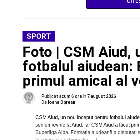
CITE
SPORT
Foto | CSM Aiud, 
fotbalul aiudean: 
primul amical al v
Publicat
acum 6 ore
în
7 august 2026
De
Ioana Oprean
CSM Aiud, un nou început pentru fotbalul aiudea
seniori revine la Aiud, iar CSM Aiud a făcut primi
Superliga Alba. Formația aiudeană a disputat, 
în compania echipei din […]