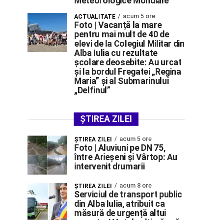
Meteorologice Mondiale
acum 5 ore
ACTUALITATE
Foto | Vacanță la mare
pentru mai mult de 40 de
elevi de la Colegiul Militar din
Alba Iulia cu rezultate
școlare deosebite: Au urcat
și la bordul Fregatei „Regina
Maria” și al Submarinului
„Delfinul”
ȘTIREA ZILEI
acum 5 ore
ŞTIREA ZILEI
Foto | Aluviuni pe DN 75,
între Arieșeni și Vârtop: Au
intervenit drumarii
acum 8 ore
ŞTIREA ZILEI
Serviciul de transport public
din Alba Iulia, atribuit ca
măsură de urgență altui