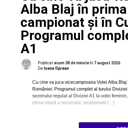
Alba Blaj în prima 
campionat și în C
Programul complet 
A1
Publicat
acum 38 de minute
în
7 august 2026
De
Ioana Oprean
Cu cine va juca vicecampioana Volei Alba Blaj î
României: Programul complet al turului Diviziei 
sezonului regulat al Diviziei A1 la volei femini
prima etapă a sezonului, programată […]