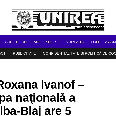
CURIER JUDEȚEAN
SPORT
ŞTIREA TA
POLITICĂ ADM
ACT
PUBLICITATE
CONFIDENȚIALITATE ȘI POLITICĂ DE CO
Roxana Ivanof –
pa naţională a
lba-Blaj are 5