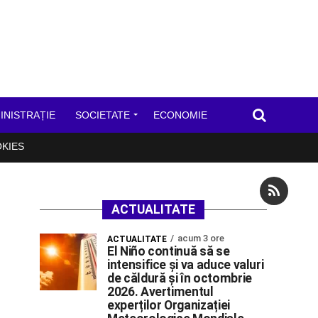
INISTRAȚIE
SOCIETATE
ECONOMIE
OKIES
ACTUALITATE
acum 3 ore
ACTUALITATE
El Niño continuă să se
intensifice și va aduce valuri
de căldură și în octombrie
2026. Avertimentul
experților Organizației