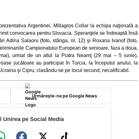
eprezentativa Argentinei, Millagros Collar la echipa naţională a
 primit convocarea pentru Slovacia. Speranţele se îndreaptă însă
ri Adina Salaoru (foto, stânga, nr. 12) şi Roxana Ivanof (foto,
 preliminariile Campionatului European de senioare, faza a doua,
 mai), urmat de un altul la Piatra Neamţ (29 mai – 5 iunie),
oase jucătoare au participat în Turcia, la începutul anului, la
 Ucraina şi Cipru, clasându-se pe locul secund, necalificabil.
Urmărește-ne pe Google News
l Unirea pe Social Media