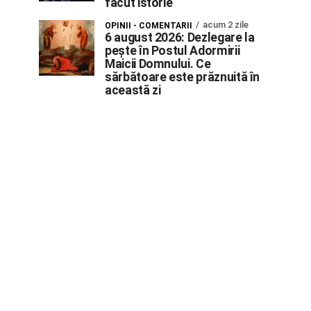
făcut istorie
acum 2 zile
OPINII - COMENTARII
6 august 2026: Dezlegare la
pește în Postul Adormirii
Maicii Domnului. Ce
sărbătoare este prăznuită în
această zi