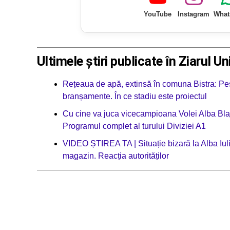
YouTube
Instagram
What
Ultimele știri publicate în Ziarul Un
Rețeaua de apă, extinsă în comuna Bistra: Pes
branșamente. În ce stadiu este proiectul
Cu cine va juca vicecampioana Volei Alba Blaj
Programul complet al turului Diviziei A1
VIDEO ȘTIREA TA | Situație bizară la Alba Iul
magazin. Reacția autorităților