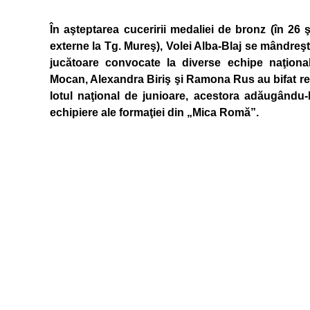
În aşteptarea cuceririi medaliei de bronz (în 26 ş
externe la Tg. Mureş), Volei Alba-Blaj se mândreşt
jucătoare convocate la diverse echipe naţional
Mocan, Alexandra Biriş şi Ramona Rus au bifat r
lotul naţional de junioare, acestora adăugându-l
echipiere ale formaţiei din „Mica Romă”.