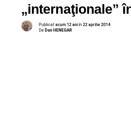
„internaţionale” î
Publicat
acum 12 ani
în
22 aprilie 2014
De
Dan HENEGAR