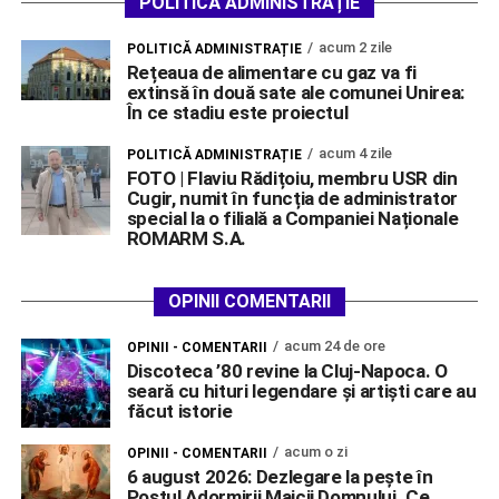
POLITICĂ ADMINISTRAȚIE
acum 2 zile
POLITICĂ ADMINISTRAȚIE
Rețeaua de alimentare cu gaz va fi
extinsă în două sate ale comunei Unirea:
În ce stadiu este proiectul
acum 4 zile
POLITICĂ ADMINISTRAȚIE
FOTO | Flaviu Rădițoiu, membru USR din
Cugir, numit în funcția de administrator
special la o filială a Companiei Naționale
ROMARM S.A.
OPINII COMENTARII
acum 24 de ore
OPINII - COMENTARII
Discoteca ’80 revine la Cluj-Napoca. O
seară cu hituri legendare și artiști care au
făcut istorie
acum o zi
OPINII - COMENTARII
6 august 2026: Dezlegare la pește în
Postul Adormirii Maicii Domnului. Ce