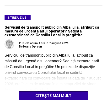
ŞTIREA ZILEI
Serviciul de transport public din Alba Iulia, atribuit ca
măsură de urgență altui operator? Ședință
extraordinară de Consiliu Local în pregătire
Publicat
acum 4 ore
în
7 august 2026
De
Ioana Oprean
Serviciul de transport public din Alba Iulia, atribuit ca
măsură de urgență altui operator? Ședință extraordinară
de Consiliu Local în pregătire Un proiect de dispoziție
privind convocarea Consiliului local în ședință
extraordinară cu convocare de îndată la data de 7 august
2026, era în curs de avizare în dimineața zilei de vineri.
Administrația locală a […]
CITEȘTE MAI MULT