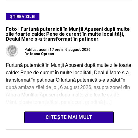
ŞTIREA ZILEI
Foto | Furtună puternică în Munții Apuseni după multe
zile foarte calde: Pene de curent în multe localități,
Dealul Mare s-a transformat în patinoar
Publicat
acum 17 ore
în
6 august 2026
De
Ioana Oprean
Furtună puternică în Munții Apuseni după multe zile foarte
calde: Pene de curent în multe localități, Dealul Mare s-a
transformat în patinoar O furtună puternică s-a abătut în
după amiaza zilei de joi, 6 august 2026, asupra zonei din
Alba a Munților Apuseni după multe zile foarte calde.
Vânt, ploaie torențială și, pe alocuri, grindină […]
CITEȘTE MAI MULT