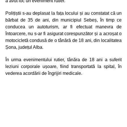
a avut loc un eveniment rutier.
Polițiștii s-au deplasat la fața locului și au constatat că un
bărbat de 35 de ani, din municipiul Sebeș, în timp ce
conducea un autoturism, ar fi efectuat manevra de
întoarcere, nu s-ar fi asigurat corespunzător și a acroșat o
motocicletă condusă de o tânără de 18 ani, din localitatea
Șona, județul Alba.
În urma evenimentului rutier, tânăra de 18 ani a suferit
leziuni corporale ușoare, fiind transportată la spital, în
vederea acordării de îngrijiri medicale.