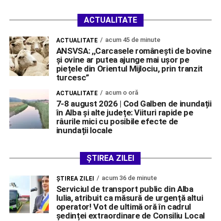
ACTUALITATE
acum 45 de minute
ACTUALITATE
ANSVSA: ,,Carcasele românești de bovine
și ovine ar putea ajunge mai ușor pe
piețele din Orientul Mijlociu, prin tranzit
turcesc”
acum o oră
ACTUALITATE
7-8 august 2026 | Cod Galben de inundații
în Alba și alte județe: Viituri rapide pe
râurile mici cu posibile efecte de
inundații locale
ȘTIREA ZILEI
acum 36 de minute
ŞTIREA ZILEI
Serviciul de transport public din Alba
Iulia, atribuit ca măsură de urgență altui
operator! Vot de ultimă oră în cadrul
ședinței extraordinare de Consiliu Local