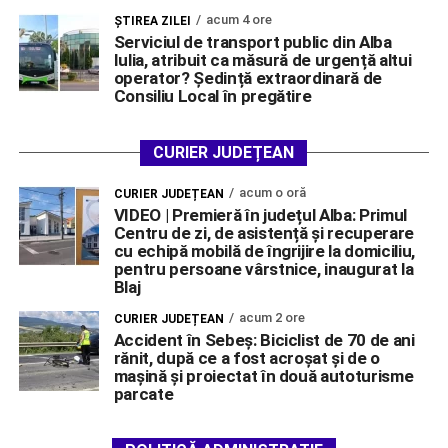
acum 4 ore
ŞTIREA ZILEI
Serviciul de transport public din Alba
Iulia, atribuit ca măsură de urgență altui
operator? Ședință extraordinară de
Consiliu Local în pregătire
CURIER JUDEȚEAN
acum o oră
CURIER JUDEȚEAN
VIDEO | Premieră în județul Alba: Primul
Centru de zi, de asistență și recuperare
cu echipă mobilă de îngrijire la domiciliu,
pentru persoane vârstnice, inaugurat la
Blaj
acum 2 ore
CURIER JUDEȚEAN
Accident în Sebeș: Biciclist de 70 de ani
rănit, după ce a fost acroșat și de o
mașină și proiectat în două autoturisme
parcate