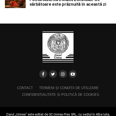
sărbătoare este prăznuită în această zi
CONTACT
TERMENI ȘI CONDIȚII DE UTILIZARE
CONFIDENȚIALITATE ȘI POLITICĂ DE COOKIES
Ziarul „Unirea” este editat de SC Unirea Pres SRL, cu sediul în Alba Iulia,