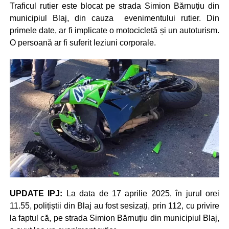
Traficul rutier este blocat pe strada Simion Bărnuțiu din
municipiul Blaj, din cauza evenimentului rutier. Din
primele date, ar fi implicate o motocicletă și un autoturism.
O persoană ar fi suferit leziuni corporale.
UPDATE IPJ:
La data de 17 aprilie 2025, în jurul orei
11.55, polițiștii din Blaj au fost sesizați, prin 112, cu privire
la faptul că, pe strada Simion Bărnuțiu din municipiul Blaj,