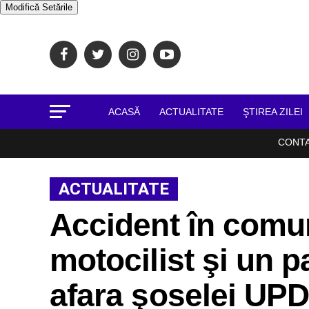
Modifică Setările
ACASĂ
ACTUALITATE
ŞTIREA ZILEI
CONT
ACTUALITATE
Accident în comun
motocilist şi un p
afara şoselei UP