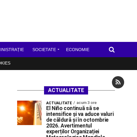
INISTRAȚIE
SOCIETATE
ECONOMIE
OKIES
ACTUALITATE
acum 3 ore
ACTUALITATE
El Niño continuă să se
intensifice și va aduce valuri
de căldură și în octombrie
2026. Avertimentul
experților Organizației