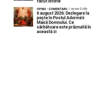
făcut istorie
acum 2 zile
OPINII - COMENTARII
6 august 2026: Dezlegare la
pește în Postul Adormirii
Maicii Domnului. Ce
sărbătoare este prăznuită în
această zi