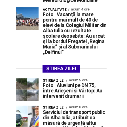
Meteorologice Mondiale
acum 4 ore
ACTUALITATE
Foto | Vacanță la mare
pentru mai mult de 40 de
elevi de la Colegiul Militar din
Alba Iulia cu rezultate
școlare deosebite: Au urcat
și la bordul Fregatei „Regina
Maria” și al Submarinului
„Delfinul”
ȘTIREA ZILEI
acum 5 ore
ŞTIREA ZILEI
Foto | Aluviuni pe DN 75,
între Arieșeni și Vârtop: Au
intervenit drumarii
acum 8 ore
ŞTIREA ZILEI
Serviciul de transport public
din Alba Iulia, atribuit ca
măsură de urgență altui