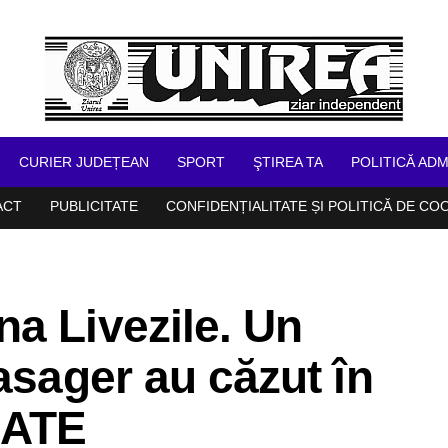
CURIER JUDEȚEAN
SPORT
ŞTIREA TA
POLITICĂ ADM
ACT
PUBLICITATE
CONFIDENȚIALITATE ȘI POLITICĂ DE CO
a Livezile. Un
asager au căzut în
DATE