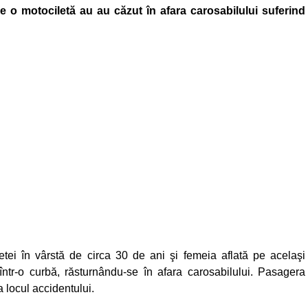
 o motociletă au au căzut în afara carosabilului suferind
iletei în vârstă de circa 30 de ani şi femeia aflată pe acelaşi
 într-o curbă, răsturnându-se în afara carosabilului. Pasagera
a locul accidentului.