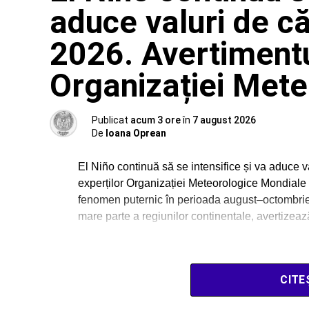
aduce valuri de că
2026. Avertimentu
Organizației Met
Publicat
acum 3 ore
în
7 august 2026
De
Ioana Oprean
El Niño continuă să se intensifice și va aduce v
experților Organizației Meteorologice Mondiale 
fenomen puternic în perioada august–octombri
mare parte a regiunilor continentale, avertize
CITE