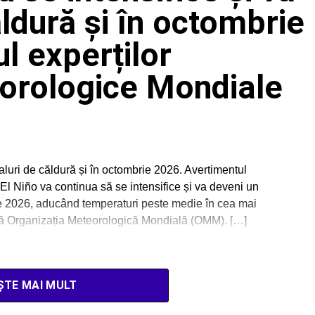
ldură și în octombrie
l experților
eorologice Mondiale
aluri de căldură și în octombrie 2026. Avertimentul
El Niño va continua să se intensifice și va deveni un
e 2026, aducând temperaturi peste medie în cea mai
ază Organizația Meteorologică Mondială (OMM). […]
ȘTE MAI MULT