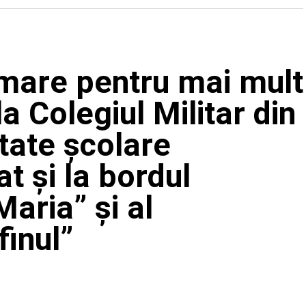
 mare pentru mai mult
a Colegiul Militar din
ltate școlare
t și la bordul
aria” și al
finul”