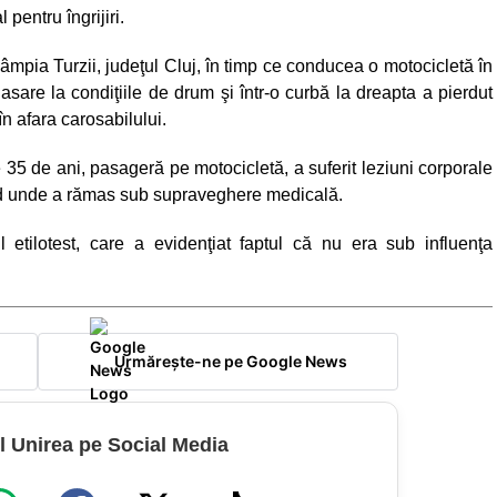
pentru îngrijiri.
âmpia Turzii, judeţul Cluj, în timp ce conducea o motocicletă în
sare la condiţiile de drum şi într-o curbă la dreapta a pierdut
n afara carosabilului.
 35 de ani, pasageră pe motocicletă, a suferit leziuni corporale
Aiud unde a rămas sub supraveghere medicală.
l etilotest, care a evidenţiat faptul că nu era sub influenţa
Urmărește-ne pe Google News
l Unirea pe Social Media