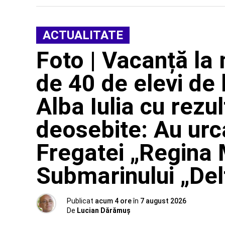
ACTUALITATE
Foto | Vacanță la
de 40 de elevi de l
Alba Iulia cu rezu
deosebite: Au urca
Fregatei „Regina M
Submarinului „Del
Publicat
acum 4 ore
în
7 august 2026
De
Lucian Dărămuș