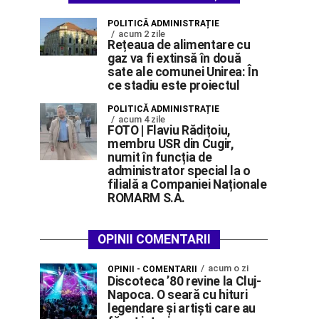
POLITICĂ ADMINISTRAȚIE
acum 2 zile
Rețeaua de alimentare cu
gaz va fi extinsă în două
sate ale comunei Unirea: În
ce stadiu este proiectul
POLITICĂ ADMINISTRAȚIE
acum 4 zile
FOTO | Flaviu Rădițoiu,
membru USR din Cugir,
numit în funcția de
administrator special la o
filială a Companiei Naționale
ROMARM S.A.
OPINII COMENTARII
acum o zi
OPINII - COMENTARII
Discoteca ’80 revine la Cluj-
Napoca. O seară cu hituri
legendare și artiști care au