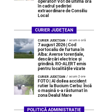
operator! Vot de ultimă oră
în cadrul ședinței
extraordinare de Consiliu
Local
CURIER JUDEȚEAN
acum o oră
CURIER JUDEȚEAN
7 august 2026 | Cod
portocaliu de furtuna în
Alba: Averse torențiale,
descărcări electrice și
grindină. RO-ALERT emis
pentru localitățile vizate
acum 2 ore
CURIER JUDEȚEAN
FOTO | Al doilea accident
rutier la Bucium Cerbu: Încă
o mașină s-a răsturnat în
zona Dealul Mare
POLITICĂ ADMINISTRAȚIE