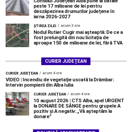
Consiliul Județean Alba pune la bătaie
peste 17 milioane de lei pentru
deszăpezirea drumurilor județene în
iarna 2026-2027
acum 3 ore
ŞTIREA ZILEI
Nodul Rutier Cugir mai așteaptă: De ce a
fost prelungită din nou licitația de
aproape 150 de milioane de lei, fără TVA
CURIER JUDEȚEAN
acum 4 ore
CURIER JUDEȚEAN
VIDEO | Incendiu de vegetație uscată la Drâmbar:
Intervin pompierii din Alba Iulia
acum 4 ore
CURIER JUDEȚEAN
10 august 2026 | CTS Alba, apel URGENT
la DONARE DE SÂNGE pentru grupele A
pozitiv și A negativ: „Vă așteptăm la
donare”