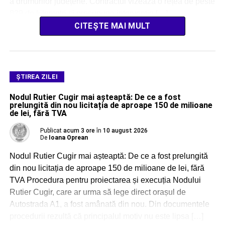
a drumurilor județene. Contractul vizează o rețea de peste
829 de kilometri și presupune intervenție […]
CITEȘTE MAI MULT
ŞTIREA ZILEI
Nodul Rutier Cugir mai așteaptă: De ce a fost
prelungită din nou licitația de aproape 150 de milioane
de lei, fără TVA
Publicat
acum 3 ore
în
10 august 2026
De
Ioana Oprean
Nodul Rutier Cugir mai așteaptă: De ce a fost prelungită
din nou licitația de aproape 150 de milioane de lei, fără
TVA Procedura pentru proiectarea și execuția Nodului
Rutier Cugir, care ar urma să lege direct orașul de
Autostrada A1, a fost amânată din nou. Din documentele
procedurii rezultă că principalul motiv nu este lipsa […]