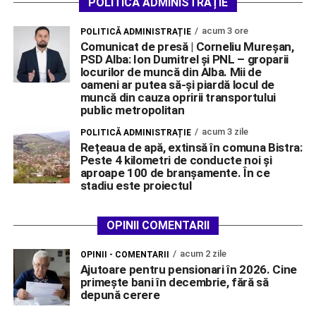
POLITICĂ ADMINISTRAȚIE
acum 3 ore
POLITICĂ ADMINISTRAȚIE
Comunicat de presă | Corneliu Mureșan,
PSD Alba: Ion Dumitrel și PNL – groparii
locurilor de muncă din Alba. Mii de
oameni ar putea să-și piardă locul de
muncă din cauza opririi transportului
public metropolitan
acum 3 zile
POLITICĂ ADMINISTRAȚIE
Rețeaua de apă, extinsă în comuna Bistra:
Peste 4 kilometri de conducte noi și
aproape 100 de branșamente. În ce
stadiu este proiectul
OPINII COMENTARII
acum 2 zile
OPINII - COMENTARII
Ajutoare pentru pensionari în 2026. Cine
primește bani în decembrie, fără să
depună cerere