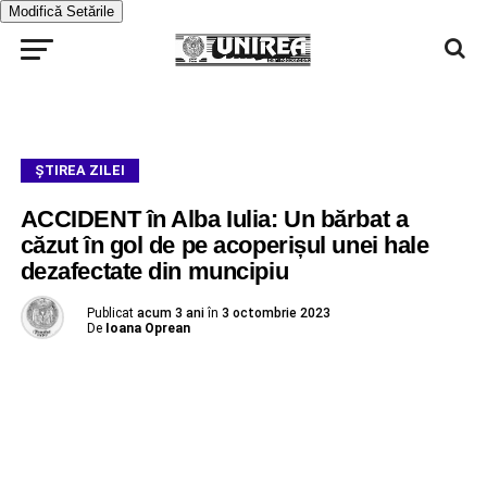
Modifică Setările
ŞTIREA ZILEI
ACCIDENT în Alba Iulia: Un bărbat a
căzut în gol de pe acoperișul unei hale
dezafectate din muncipiu
Publicat
acum 3 ani
în
3 octombrie 2023
De
Ioana Oprean