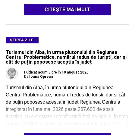
CITEȘTE MAI MULT
ŞTIREA ZILEI
Turismul din Alba, în urma plutonului din Regiunea
Centru: Problematice, numărul redus de turiști, dar și
cât de puțin poposesc aceștia în județ
Publicat
acum 3 ore
în
10 august 2026
De
Ioana Oprean
Turismul din Alba, în urma plutonului din Regiunea
Centru: Problematice, numărul redus de turiști, dar și cât
de puțin poposesc aceștia în județ Regiunea Centru a
înregistrat în luna mai 2026 peste 267.600 de sosiri
turistice, cu o creștere semnificativă față de aprilie, în timp
ce județul Alba a raportat o revenire puternică față de […]