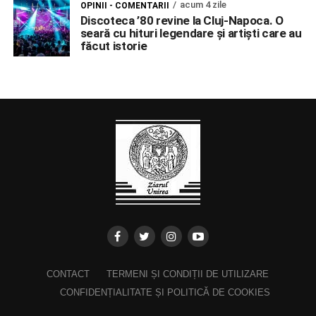
acum 4 zile
OPINII - COMENTARII
Discoteca ’80 revine la Cluj-Napoca. O
seară cu hituri legendare și artiști care au
făcut istorie
CONTACT
TERMENI ȘI CONDIȚII DE UTILIZARE
CONFIDENȚIALITATE ȘI POLITICĂ DE COOKIES