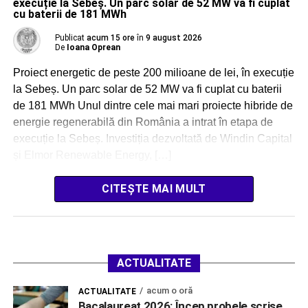
execuție la Sebeș. Un parc solar de 52 MW va fi cuplat
cu baterii de 181 MWh
Publicat
acum 15 ore
în
9 august 2026
De
Ioana Oprean
Proiect energetic de peste 200 milioane de lei, în execuție
la Sebeș. Un parc solar de 52 MW va fi cuplat cu baterii
de 181 MWh Unul dintre cele mai mari proiecte hibride de
energie regenerabilă din România a intrat în etapa de
execuție la Sebeș. Investiția dezvoltată de Windin Capital
și Elmor Renewable Energy, […]
CITEȘTE MAI MULT
ACTUALITATE
acum o oră
ACTUALITATE
Bacalaureat 2026: Încep probele scrise