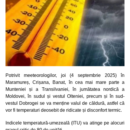
Potrivit meeteorologilor, joi (4 septembrie 2025) în
Maramureș, Crișana, Banat, în cea mai mare parte a
Munteniei și a Transilvaniei, în jumătatea nordică a
Moldovei, în sudul și vestul Olteniei, precum și în sud-
vestul Dobrogei se va menține valul de căldură, astfel că
vor fi temperaturi deosebit de ridicate și disconfort termic.
Indicele temperatură-umezeală (ITU) va atinge pe alocuri
pragul critic de 80 de unități.