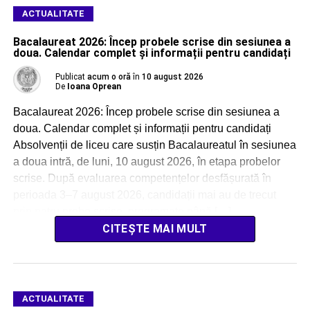
ACTUALITATE
Bacalaureat 2026: Încep probele scrise din sesiunea a
doua. Calendar complet și informații pentru candidați
Publicat
acum o oră
în
10 august 2026
De
Ioana Oprean
Bacalaureat 2026: Încep probele scrise din sesiunea a
doua. Calendar complet și informații pentru candidați
Absolvenții de liceu care susțin Bacalaureatul în sesiunea
a doua intră, de luni, 10 august 2026, în etapa probelor
scrise. După evaluarea competențelor desfășurată în
perioada 3–7 august 2026, candidații mai au de trecut
prin patru probe scrise, programate până […]
CITEȘTE MAI MULT
ACTUALITATE