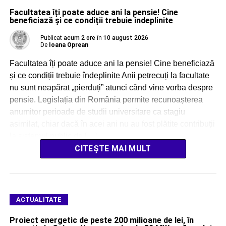
Facultatea îți poate aduce ani la pensie! Cine
beneficiază și ce condiții trebuie îndeplinite
Publicat
acum 2 ore
în
10 august 2026
De
Ioana Oprean
Facultatea îți poate aduce ani la pensie! Cine beneficiază
și ce condiții trebuie îndeplinite Anii petrecuți la facultate
nu sunt neapărat „pierduți” atunci când vine vorba despre
pensie. Legislația din România permite recunoașterea
anumitor perioade de studii universitare ca stagiu
asimilat, chiar dacă în acei ani nu au fost plătite contribuții
la sistemul public de […]
CITEȘTE MAI MULT
ACTUALITATE
Proiect energetic de peste 200 milioane de lei, în