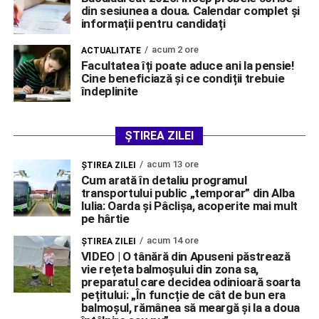
din sesiunea a doua. Calendar complet și
informații pentru candidați
acum 2 ore
ACTUALITATE
Facultatea îți poate aduce ani la pensie!
Cine beneficiază și ce condiții trebuie
îndeplinite
ȘTIREA ZILEI
acum 13 ore
ŞTIREA ZILEI
Cum arată în detaliu programul
transportului public „temporar” din Alba
Iulia: Oarda și Pâclișa, acoperite mai mult
pe hârtie
acum 14 ore
ŞTIREA ZILEI
VIDEO | O tânără din Apuseni păstrează
vie rețeta balmoșului din zona sa,
preparatul care decidea odinioară soarta
pețitului: „În funcție de cât de bun era
balmoșul, rămânea să meargă și la a doua