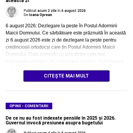
această zi
Publicat
acum 2 zile
în
6 august 2026
De
Ioana Oprean
6 august 2026: Dezlegare la pește în Postul Adormirii
Maicii Domnului. Ce sărbătoare este prăznuită în această
zi 6 august 2026 este zi de dezlegare la pește pentru
credincioșii ortodocși care țin Postul Adormirii Maicii
Domnului. Data coincide cu una dintre cele mai
importante sărbători din calendarul ortodox: Schimbarea
la Față a Domnului, praznic împărătesc […]
CITEȘTE MAI MULT
OPINII - COMENTARII
De ce nu au fost indexate pensiile în 2025 și 2026.
Guvernul invocă presiunea asupra bugetului