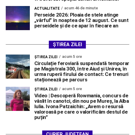
acum 46 de minute
ACTUALITATE
Perseide 2026: Ploaia de stele atinge
„vârful” în noaptea de 12 august. Ce sunt
perseidele și de ce apar în fiecare an
ȘTIREA ZILEI
acum 5 ore
ŞTIREA ZILEI
Circulație feroviară suspendată temporar
pe Magistrala 300, între Aiud și Unirea, în
urma ruperii firului de contact: Ce trenuri
staționează pe parcurs
acum 5 ore
ŞTIREA ZILEI
Video | Descoperă Rowmania, concurs de
vâslit în canotci, din nou pe Mureș, la Alba
Iulia. Ivona Patzaichin: „Avem o resursă
valoroasă pe care o valorificăm destul de
puțin”
CURIER JUDEȚEAN