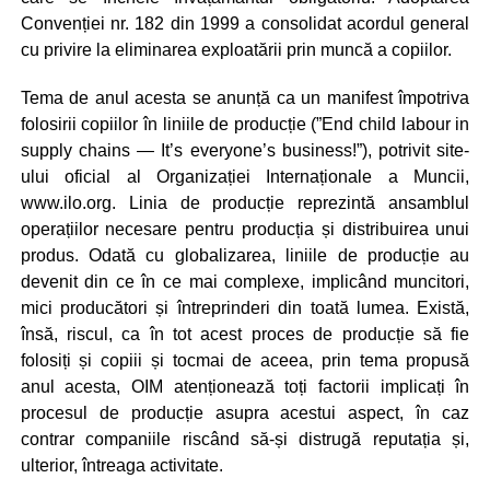
Convenției nr. 182 din 1999 a consolidat acordul general
cu privire la eliminarea exploatării prin muncă a copiilor.
Tema de anul acesta se anunță ca un manifest împotriva
folosirii copiilor în liniile de producție (”End child labour in
supply chains — It’s everyone’s business!”), potrivit site-
ului oficial al Organizației Internaționale a Muncii,
www.ilo.org. Linia de producție reprezintă ansamblul
operațiilor necesare pentru producția și distribuirea unui
produs. Odată cu globalizarea, liniile de producție au
devenit din ce în ce mai complexe, implicând muncitori,
mici producători și întreprinderi din toată lumea. Există,
însă, riscul, ca în tot acest proces de producție să fie
folosiți și copiii și tocmai de aceea, prin tema propusă
anul acesta, OIM atenționează toți factorii implicați în
procesul de producție asupra acestui aspect, în caz
contrar companiile riscând să-și distrugă reputația și,
ulterior, întreaga activitate.