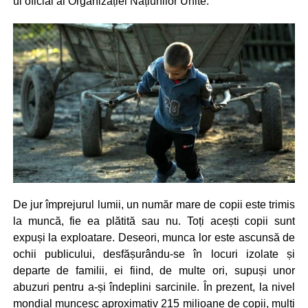
ul oficial al Organizației Națiunilor Unite.
De jur împrejurul lumii, un număr mare de copii este trimis
la muncă, fie ea plătită sau nu. Toți acești copii sunt
expuși la exploatare. Deseori, munca lor este ascunsă de
ochii publicului, desfășurându-se în locuri izolate și
departe de familii, ei fiind, de multe ori, supuși unor
abuzuri pentru a-și îndeplini sarcinile. În prezent, la nivel
mondial muncesc aproximativ 215 milioane de copii, mulți