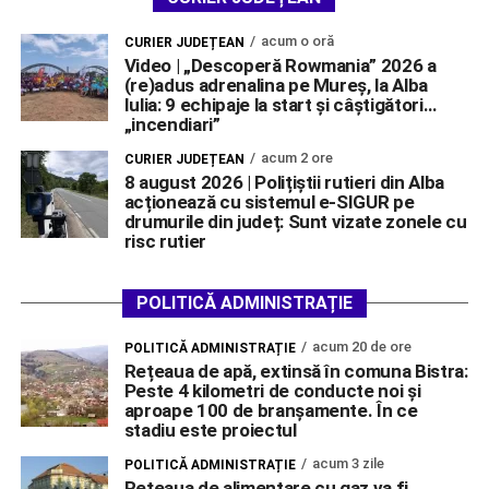
acum o oră
CURIER JUDEȚEAN
Video | „Descoperă Rowmania” 2026 a
(re)adus adrenalina pe Mureș, la Alba
Iulia: 9 echipaje la start și câștigători…
„incendiari”
acum 2 ore
CURIER JUDEȚEAN
8 august 2026 | Polițiștii rutieri din Alba
acționează cu sistemul e-SIGUR pe
drumurile din județ: Sunt vizate zonele cu
risc rutier
POLITICĂ ADMINISTRAȚIE
acum 20 de ore
POLITICĂ ADMINISTRAȚIE
Rețeaua de apă, extinsă în comuna Bistra:
Peste 4 kilometri de conducte noi și
aproape 100 de branșamente. În ce
stadiu este proiectul
acum 3 zile
POLITICĂ ADMINISTRAȚIE
Rețeaua de alimentare cu gaz va fi