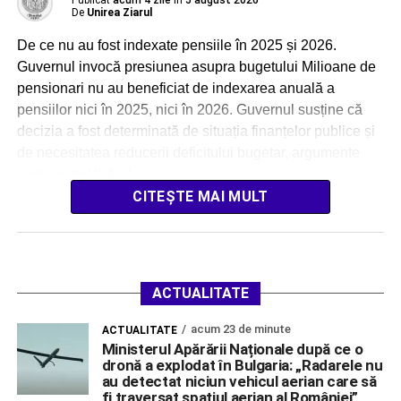
Publicat
acum 4 zile
în
5 august 2026
De
Unirea Ziarul
De ce nu au fost indexate pensiile în 2025 și 2026.
Guvernul invocă presiunea asupra bugetului Milioane de
pensionari nu au beneficiat de indexarea anuală a
pensiilor nici în 2025, nici în 2026. Guvernul susține că
decizia a fost determinată de situația finanțelor publice și
de necesitatea reducerii deficitului bugetar, argumente
care au stat la […]
CITEȘTE MAI MULT
ACTUALITATE
acum 23 de minute
ACTUALITATE
Ministerul Apărării Naționale după ce o
dronă a explodat în Bulgaria: „Radarele nu
au detectat niciun vehicul aerian care să
fi traversat spațiul aerian al României”