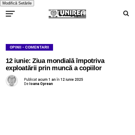
Modifică Setările
OPINII - COMENTARII
12 iunie: Ziua mondială împotriva
exploatării prin muncă a copiilor
Publicat
acum 1 an
în
12 iunie 2025
De
Ioana Oprean