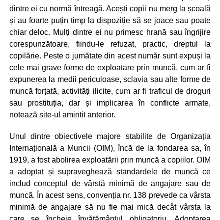
dintre ei cu normă întreagă. Acești copii nu merg la școală
și au foarte puțin timp la dispoziție să se joace sau poate
chiar deloc. Mulți dintre ei nu primesc hrană sau îngrijire
corespunzătoare, fiindu-le refuzat, practic, dreptul la
copilărie. Peste o jumătate din acest număr sunt expuși la
cele mai grave forme de exploatare prin muncă, cum ar fi
expunerea la medii periculoase, sclavia sau alte forme de
muncă forțată, activități ilicite, cum ar fi traficul de droguri
sau prostituția, dar și implicarea în conflicte armate,
notează site-ul amintit anterior.
Unul dintre obiectivele majore stabilite de Organizația
Internațională a Muncii (OIM), încă de la fondarea sa, în
1919, a fost abolirea exploatării prin muncă a copiilor. OIM
a adoptat și supraveghează standardele de muncă ce
includ conceptul de vârstă minimă de angajare sau de
muncă. În acest sens, convenția nr. 138 prevede ca vârsta
minimă de angajare să nu fie mai mică decât vârsta la
care se încheie învățământul obligatoriu. Adoptarea