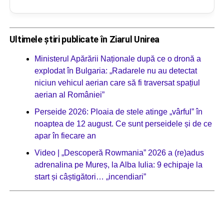
Ultimele știri publicate în Ziarul Unirea
Ministerul Apărării Naționale după ce o dronă a
explodat în Bulgaria: „Radarele nu au detectat
niciun vehicul aerian care să fi traversat spațiul
aerian al României”
Perseide 2026: Ploaia de stele atinge „vârful” în
noaptea de 12 august. Ce sunt perseidele și de ce
apar în fiecare an
Video | „Descoperă Rowmania” 2026 a (re)adus
adrenalina pe Mureș, la Alba Iulia: 9 echipaje la
start și câștigători… „incendiari”