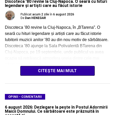
Discoteca ’80 revine la Cluj-Napoca. O seară cu hituri
legendare și artiști care au făcut istorie
Publicat
acum 2 zile
în
6 august 2026
De
Dan HENEGAR
Discoteca ’80 revine la Cluj-Napoca, în „BTarena”. O
seară cu hituri legendare și artiști care au făcut istorie
Iubitorii muzicii anilor ’80 au din nou motiv de sărbătoare.
Discoteca ’80 ajunge la Sala Polivalentă BTarena din
Cluj-Napoca, pe 19 septembrie, unde publicul va avea
ocazia să retrăiască atmosfera uneia dintre cele mai
iubite perioade din […]
CITEȘTE MAI MULT
OPINII - COMENTARII
6 august 2026: Dezlegare la pește în Postul Adormirii
Maicii Domnului. Ce sărbătoare este prăznuită în