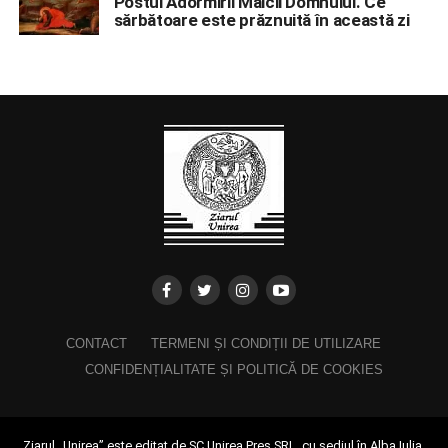
Postul Adormirii Maicii Domnului. Ce
sărbătoare este prăznuită în această zi
CONTACT
TERMENI ȘI CONDIȚII DE UTILIZARE
CONFIDENȚIALITATE ȘI POLITICĂ DE COOKIES
Ziarul „Unirea” este editat de SC Unirea Pres SRL, cu sediul în Alba Iulia,