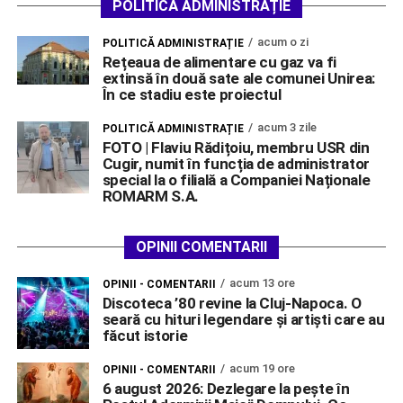
POLITICĂ ADMINISTRAȚIE
acum o zi
POLITICĂ ADMINISTRAȚIE
Rețeaua de alimentare cu gaz va fi
extinsă în două sate ale comunei Unirea:
În ce stadiu este proiectul
acum 3 zile
POLITICĂ ADMINISTRAȚIE
FOTO | Flaviu Rădițoiu, membru USR din
Cugir, numit în funcția de administrator
special la o filială a Companiei Naționale
ROMARM S.A.
OPINII COMENTARII
acum 13 ore
OPINII - COMENTARII
Discoteca ’80 revine la Cluj-Napoca. O
seară cu hituri legendare și artiști care au
făcut istorie
acum 19 ore
OPINII - COMENTARII
6 august 2026: Dezlegare la pește în