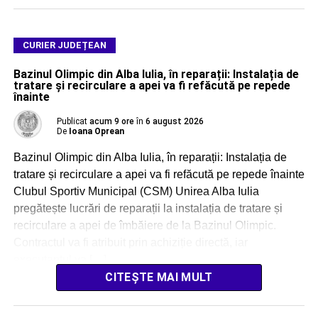
CURIER JUDEȚEAN
Bazinul Olimpic din Alba Iulia, în reparații: Instalația de
tratare și recirculare a apei va fi refăcută pe repede
înainte
Publicat
acum 9 ore
în
6 august 2026
De
Ioana Oprean
Bazinul Olimpic din Alba Iulia, în reparații: Instalația de
tratare și recirculare a apei va fi refăcută pe repede înainte
Clubul Sportiv Municipal (CSM) Unirea Alba Iulia
pregătește lucrări de reparații la instalația de tratare și
recirculare a apei de îmbăiere de la Bazinul Olimpic.
Contractul va fi atribuit prin achiziție directă, iar
executantul va […]
CITEȘTE MAI MULT