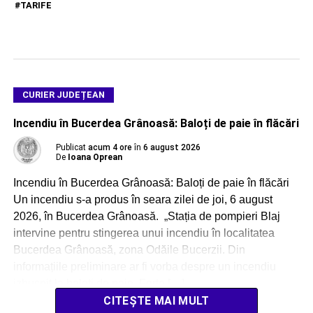
TARIFE
CURIER JUDEȚEAN
Incendiu în Bucerdea Grânoasă: Baloți de paie în flăcări
Publicat
acum 4 ore
în
6 august 2026
De
Ioana Oprean
Incendiu în Bucerdea Grânoasă: Baloți de paie în flăcări
Un incendiu s-a produs în seara zilei de joi, 6 august
2026, în Bucerdea Grânoasă. „Stația de pompieri Blaj
intervine pentru stingerea unui incendiu în localitatea
Bucerdea Grânoasă, zona Odăile Bucerzii. Din
informațiile preliminare ar fi vorba despre un incendiu
izbucnit la baloți de paie. Forțe […]
CITEȘTE MAI MULT