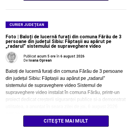
CURIER JUDEȚEAN
Foto | Baloți de lucernă furați din comuna Fărău de 3
persoane din județul Sibiu: Făptașii au apărut pe
„radarul” sistemului de supraveghere video
Publicat
acum 5 ore
în
6 august 2026
De
Ioana Oprean
Baloți de lucernă furați din comuna Fărău de 3 persoane
din județul Sibiu: Făptașii au apărut pe „radarul”
sistemului de supraveghere video Sistemul de
supraveghere video instalat în comuna Fărău, printr-un
proiect dedicat creșterii siguranței publice si-a demonstrat
utilitatea, a anunțat în seara zilei de joi, 6 august 2026
primarul Ioan Stoia. Potrivit acestuia, în […]
CITEȘTE MAI MULT