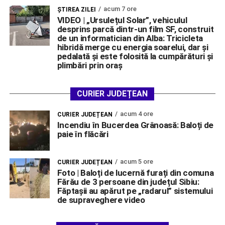
acum 7 ore
ŞTIREA ZILEI
VIDEO | „Ursulețul Solar”, vehiculul
desprins parcă dintr-un film SF, construit
de un informatician din Alba: Tricicleta
hibridă merge cu energia soarelui, dar și
pedalată și este folosită la cumpărături și
plimbări prin oraș
CURIER JUDEȚEAN
acum 4 ore
CURIER JUDEȚEAN
Incendiu în Bucerdea Grânoasă: Baloți de
paie în flăcări
acum 5 ore
CURIER JUDEȚEAN
Foto | Baloți de lucernă furați din comuna
Fărău de 3 persoane din județul Sibiu:
Făptașii au apărut pe „radarul” sistemului
de supraveghere video