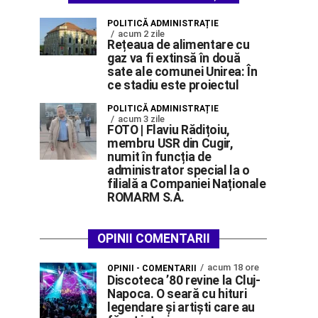
POLITICĂ ADMINISTRAȚIE
acum 2 zile
Rețeaua de alimentare cu
gaz va fi extinsă în două
sate ale comunei Unirea: În
ce stadiu este proiectul
POLITICĂ ADMINISTRAȚIE
acum 3 zile
FOTO | Flaviu Rădițoiu,
membru USR din Cugir,
numit în funcția de
administrator special la o
filială a Companiei Naționale
ROMARM S.A.
OPINII COMENTARII
acum 18 ore
OPINII - COMENTARII
Discoteca ’80 revine la Cluj-
Napoca. O seară cu hituri
legendare și artiști care au