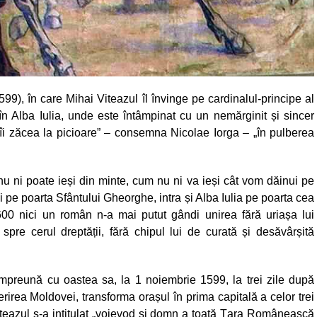
9), în care Mihai Viteazul îl învinge pe cardinalul-principe al
ă în Alba Iulia, unde este întâmpinat cu un nemărginit și sincer
eg îi zăcea la picioare” – consemna Nicolae Iorga – „în pulberea
nu ni poate ieși din minte, cum nu ni va ieși cât vom dăinui pe
ai pe poarta Sfântului Gheorghe, intra și Alba Iulia pe poarta cea
1600 nici un român n-a mai putut gândi unirea fără uriașa lui
 spre cerul dreptății, fără chipul lui de curată și desăvârșită
l împreună cu oastea sa, la 1 noiembrie 1599, la trei zile după
rirea Moldovei, transforma orașul în prima capitală a celor trei
Viteazul s-a intitulat „voievod și domn a toată Țara Românească