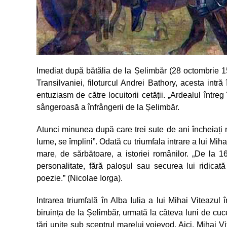
Imediat după bătălia de la Șelimbăr (28 octombrie 159
Transilvaniei, filoturcul Andrei Bathory, acesta intr
entuziasm de către locuitorii cetății. „Ardealul într
sângeroasă a înfrângerii de la Șelimbăr.
Atunci minunea după care trei sute de ani încheiați 
lume, se împlini”. Odată cu triumfala intrare a lui Mih
mare, de sărbătoare, a istoriei românilor. „De la 
personalitate, fără paloșul sau securea lui ridicată
poezie.” (Nicolae Iorga).
Intrarea triumfală în Alba Iulia a lui Mihai Viteazu
biruința de la Șelimbăr, urmată la câteva luni de cuce
țări unite sub sceptrul marelui voievod. Aici, Mihai 