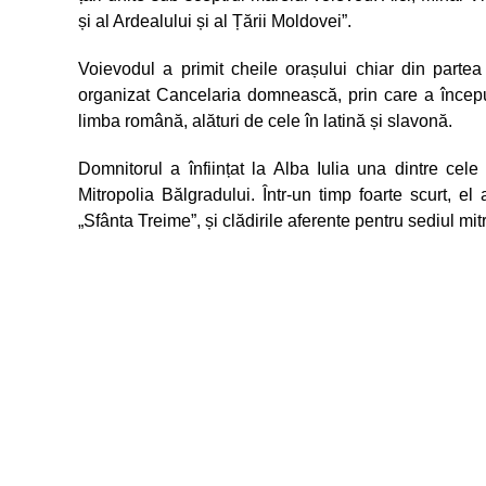
și al Ardealului și al Țării Moldovei”.
Voievodul a primit cheile orașului chiar din part
organizat Cancelaria domnească, prin care a început
limba română, alături de cele în latină și slavonă.
Domnitorul a înființat la Alba Iulia una dintre cele 
Mitropolia Bălgradului. Într-un timp foarte scurt, e
„Sfânta Treime”, și clădirile aferente pentru sediul mi