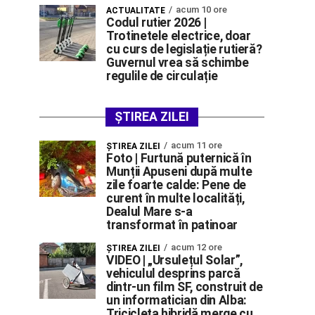
acum 10 ore
ACTUALITATE
Codul rutier 2026 |
Trotinetele electrice, doar
cu curs de legislație rutieră?
Guvernul vrea să schimbe
regulile de circulație
ȘTIREA ZILEI
acum 11 ore
ŞTIREA ZILEI
Foto | Furtună puternică în
Munții Apuseni după multe
zile foarte calde: Pene de
curent în multe localități,
Dealul Mare s-a
transformat în patinoar
acum 12 ore
ŞTIREA ZILEI
VIDEO | „Ursulețul Solar”,
vehiculul desprins parcă
dintr-un film SF, construit de
un informatician din Alba:
Tricicleta hibridă merge cu