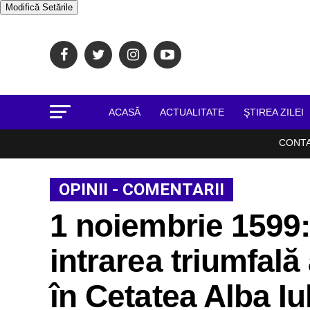
Modifică Setările
ACASĂ
ACTUALITATE
ŞTIREA ZILEI
CONT
OPINII - COMENTARII
1 noiembrie 1599:
intrarea triumfală 
în Cetatea Alba Iu