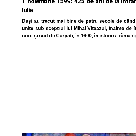
1 noiembrie 1599: 425 de ani de la intrar
Iulia
Deși au trecut mai bine de patru secole de când A
unite sub sceptrul lui Mihai Viteazul, înainte de î
nord și sud de Carpați, în 1600, în istorie a rămas g