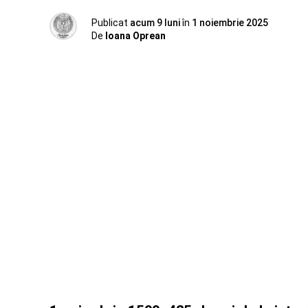
Publicat
acum 9 luni
în
1 noiembrie 2025
De
Ioana Oprean