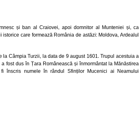
omnesc și ban al Craiovei, apoi domnitor al Munteniei și, ca
ncii istorice care formează România de astăzi: Moldova, Ardealul
e la Câmpia Turzii, la data de 9 august 1601. Trupul acestuia a
ul a fost dus în Țara Românească și înmormântat la Mănăstirea
fi înscris numele în rândul Sfinților Mucenici ai Neamului