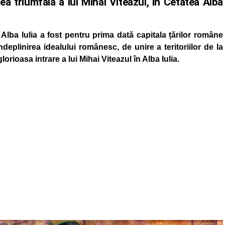
ea triumfală a lui Mihai Viteazul, în Cetatea Alba
lba Iulia a fost pentru prima dată capitala țărilor române
ndeplinirea idealului românesc, de unire a teritoriilor de la
lorioasa intrare a lui Mihai Viteazul în Alba Iulia.