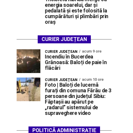
energia soarelui, dar și
pedalată și este folosită la
cumpărături și plimbări prin
oraș
CURIER JUDEȚEAN
acum 9 ore
CURIER JUDEȚEAN
Incendiu în Bucerdea
Grânoasă: Baloți de paie în
flăcări
acum 10 ore
CURIER JUDEȚEAN
Foto | Baloți de lucernă
furați din comuna Fărău de 3
persoane din județul Sibiu:
Făptașii au apărut pe
„radarul” sistemului de
supraveghere video
POLITICĂ ADMINISTRAȚIE