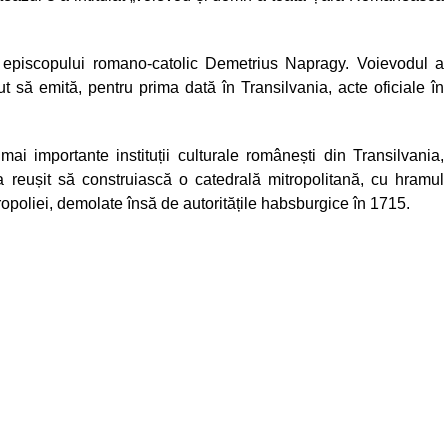
ea episcopului romano-catolic Demetrius Napragy. Voievodul a
 să emită, pentru prima dată în Transilvania, acte oficiale în
mai importante instituții culturale românești din Transilvania,
l a reușit să construiască o catedrală mitropolitană, cu hramul
tropoliei, demolate însă de autoritățile habsburgice în 1715.