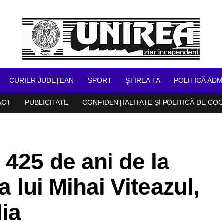
CURIER JUDEȚEAN
SPORT
ŞTIREA TA
POLITICĂ ADM
ACT
PUBLICITATE
CONFIDENȚIALITATE ȘI POLITICĂ DE CO
 425 de ani de la
a lui Mihai Viteazul,
lia