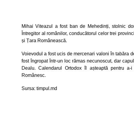
Mihai Viteazul a fost ban de Mehedinți, stolnic d
Întregitor al românilor, conducătorul celor trei provi
și Țara Românească.
Voievodul a fost ucis de mercenari valoni în tabăra d
fost îngropat într-un loc rămas necunoscut, dar cap
Dealu. Calendarul Ortodox îl așteaptă pentru a-i 
Românesc.
Sursa: timpul.md