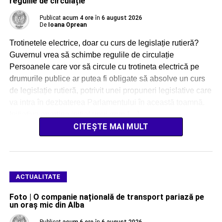
regulile de circulație
Publicat
acum 4 ore
în
6 august 2026
De
Ioana Oprean
Trotinetele electrice, doar cu curs de legislație rutieră?
Guvernul vrea să schimbe regulile de circulație
Persoanele care vor să circule cu trotineta electrică pe
drumurile publice ar putea fi obligate să absolve un curs
de legislație rutieră, potrivit unei propuneri legislative care
va intra în dezbaterea Parlamentului în această toamnă.
Inițiativa aparține inițial unui grup […]
CITEȘTE MAI MULT
ACTUALITATE
Foto | O companie națională de transport pariază pe
un oraș mic din Alba