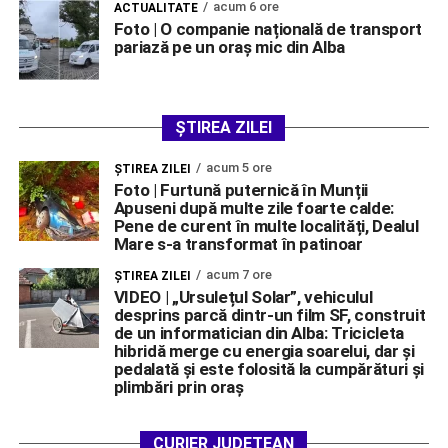
acum 6 ore
ACTUALITATE
Foto | O companie națională de transport
pariază pe un oraș mic din Alba
ȘTIREA ZILEI
acum 5 ore
ŞTIREA ZILEI
Foto | Furtună puternică în Munții
Apuseni după multe zile foarte calde:
Pene de curent în multe localități, Dealul
Mare s-a transformat în patinoar
acum 7 ore
ŞTIREA ZILEI
VIDEO | „Ursulețul Solar”, vehiculul
desprins parcă dintr-un film SF, construit
de un informatician din Alba: Tricicleta
hibridă merge cu energia soarelui, dar și
pedalată și este folosită la cumpărături și
plimbări prin oraș
CURIER JUDEȚEAN