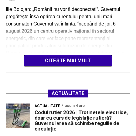
Ilie Bolojan: „Românii nu vor fi deconectați”. Guvernul
pregătește însă oprirea curentului pentru unii mari
consumatori Guvernul va înființa, începând de joi, 6
august 2026 un centru operativ național în sectorul
energetic, din care vor face parte reprezentanți ai
principalilor producători și furnizori de energie din
România. Anunțul a fost făcut de premierul interimar Ilie
[…]
CITEȘTE MAI MULT
ACTUALITATE
acum 4 ore
ACTUALITATE
Codul rutier 2026 | Trotinetele electrice,
doar cu curs de legislație rutieră?
Guvernul vrea să schimbe regulile de
circulație