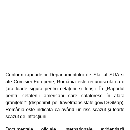
Conform rapoartelor Departamentului de Stat al SUA și
ale Comisiei Europene, România este recunoscută ca o
țară foarte sigură pentru cetățeni și turiști. În „Raportul
pentru cetățenii americani care călătoresc în afara
granițelor” (disponibil pe travelmaps.state.gov/TSGMap),
România este indicată ca având un risc scăzut și foarte
scăzut de infracțiuni.
Documentele oficiale internaționale evidențiază