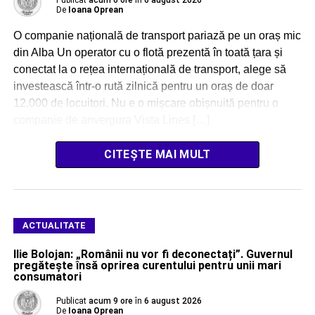
Publicat
acum 6 ore
în
6 august 2026
De
Ioana Oprean
O companie națională de transport pariază pe un oraș mic
din Alba Un operator cu o flotă prezentă în toată țara și
conectat la o rețea internațională de transport, alege să
investească într-o rută zilnică pentru un oraș de doar
12.000 de locuitori. Nu e o mișcare obișnuită pentru o
companie de anvergura Vista Lines […]
CITEȘTE MAI MULT
ACTUALITATE
Ilie Bolojan: „Românii nu vor fi deconectați”. Guvernul
pregătește însă oprirea curentului pentru unii mari
consumatori
Publicat
acum 9 ore
în
6 august 2026
De
Ioana Oprean