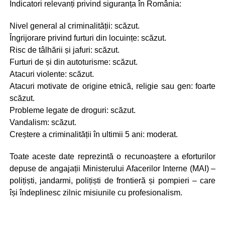
Indicatori relevanți privind siguranța în România:
Nivel general al criminalității: scăzut.
Îngrijorare privind furturi din locuințe: scăzut.
Risc de tâlhării și jafuri: scăzut.
Furturi de și din autoturisme: scăzut.
Atacuri violente: scăzut.
Atacuri motivate de origine etnică, religie sau gen: foarte
scăzut.
Probleme legate de droguri: scăzut.
Vandalism: scăzut.
Creștere a criminalității în ultimii 5 ani: moderat.
Toate aceste date reprezintă o recunoaștere a eforturilor
depuse de angajații Ministerului Afacerilor Interne (MAI) –
polițiști, jandarmi, polițiști de frontieră și pompieri – care
își îndeplinesc zilnic misiunile cu profesionalism.