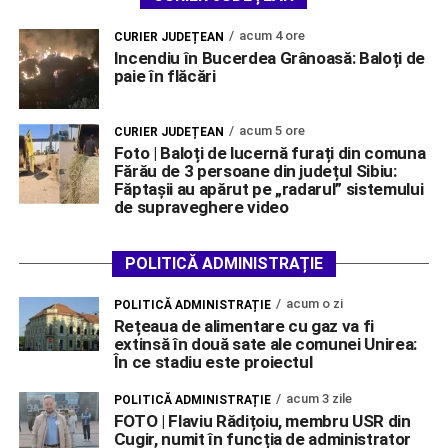
acum 4 ore
CURIER JUDEȚEAN
Incendiu în Bucerdea Grânoasă: Baloți de
paie în flăcări
acum 5 ore
CURIER JUDEȚEAN
Foto | Baloți de lucernă furați din comuna
Fărău de 3 persoane din județul Sibiu:
Făptașii au apărut pe „radarul” sistemului
de supraveghere video
POLITICĂ ADMINISTRAȚIE
acum o zi
POLITICĂ ADMINISTRAȚIE
Rețeaua de alimentare cu gaz va fi
extinsă în două sate ale comunei Unirea:
În ce stadiu este proiectul
acum 3 zile
POLITICĂ ADMINISTRAȚIE
FOTO | Flaviu Rădițoiu, membru USR din
Cugir, numit în funcția de administrator