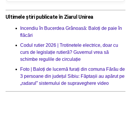
Ultimele știri publicate în Ziarul Unirea
Incendiu în Bucerdea Grânoasă: Baloți de paie în
flăcări
Codul rutier 2026 | Trotinetele electrice, doar cu
curs de legislație rutieră? Guvernul vrea să
schimbe regulile de circulație
Foto | Baloți de lucernă furați din comuna Fărău de
3 persoane din județul Sibiu: Făptașii au apărut pe
„radarul” sistemului de supraveghere video