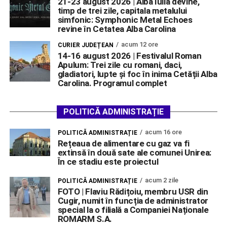
21-23 august 2026 | Alba Iulia devine,
timp de trei zile, capitala metalului
simfonic: Symphonic Metal Echoes
revine în Cetatea Alba Carolina
acum 12 ore
CURIER JUDEȚEAN
14-16 august 2026 | Festivalul Roman
Apulum: Trei zile cu romani, daci,
gladiatori, lupte și foc în inima Cetății Alba
Carolina. Programul complet
POLITICĂ ADMINISTRAȚIE
acum 16 ore
POLITICĂ ADMINISTRAȚIE
Rețeaua de alimentare cu gaz va fi
extinsă în două sate ale comunei Unirea:
În ce stadiu este proiectul
acum 2 zile
POLITICĂ ADMINISTRAȚIE
FOTO | Flaviu Rădițoiu, membru USR din
Cugir, numit în funcția de administrator
special la o filială a Companiei Naționale
ROMARM S.A.