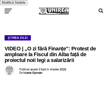
Modifică Setările
ŞTIREA ZILEI
VIDEO | „O zi fără Finanțe”: Protest de
amploare la Fiscul din Alba față de
proiectul noii legi a salarizării
Publicat
acum 2 luni
în
4 iunie 2026
De
Ioana Oprean