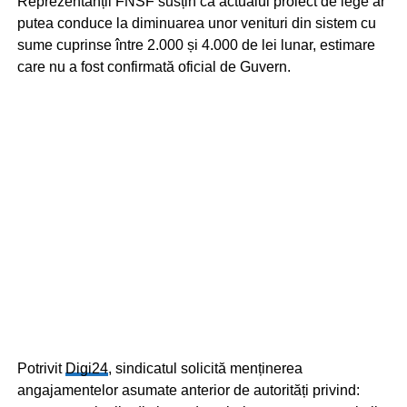
Reprezentanții FNSF susțin că actualul proiect de lege ar
putea conduce la diminuarea unor venituri din sistem cu
sume cuprinse între 2.000 și 4.000 de lei lunar, estimare
care nu a fost confirmată oficial de Guvern.
Potrivit
Digi24
, sindicatul solicită menținerea
angajamentelor asumate anterior de autorități privind: