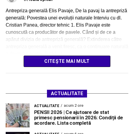
Antrepriza generală Elis Pavaje, De la pavaj la antrepriză
generală: Povestea unei evoluții naturale Interviu cu dl.
Cristian Panea, director tehnic 1. Elis Pavaje este
cunoscută ca producător de pavele. Când și de ce a
apărut divizia de antrepriză generală? Extinderea către
antrepriza generală a venit firesc, ca o continuare naturală
a drumului nostru. Încă […]
CITEȘTE MAI MULT
ACTUALITATE
acum 2 ore
ACTUALITATE
PENSII 2026 | Ce ajutoare de stat
primesc pensionarii în 2026: Condiții de
acordare. Lista completă
acum 6 ore