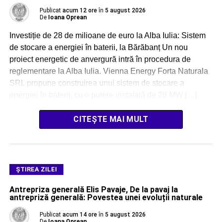
Publicat
acum 12 ore
în
5 august 2026
De
Ioana Oprean
Investiție de 28 de milioane de euro la Alba Iulia: Sistem
de stocare a energiei în baterii, la Bărăbanț Un nou
proiect energetic de anvergură intră în procedura de
reglementare la Alba Iulia. Vienna Energy Forta Naturala
SRL propune construirea unui sistem de stocare a
energiei în baterii, cu o putere instalată de 28 MW […]
CITEȘTE MAI MULT
ŞTIREA ZILEI
Antrepriza generală Elis Pavaje, De la pavaj la
antrepriză generală: Povestea unei evoluții naturale
Publicat
acum 14 ore
în
5 august 2026
De
Ioana Oprean