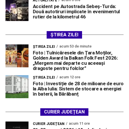
ACTUALITATE
Accident pe Autostrada Sebeș-Turda:
Două autotiruri implicate în evenimentul
rutier de la kilometrul 46
ȘTIREA ZILEI
acum 53 de minute
ŞTIREA ZILEI
Foto | Tulnicăresele din Țara Moților,
Golden Award la Balkan Folk Fest 2026:
„Mergem mai departe cu aceeași
dragoste pentru folclor”
acum 12 ore
ŞTIREA ZILEI
Foto | Investiție de 28 de milioane de euro
la Alba Iulia: Sistem de stocare a energiei
în baterii, la Bărăbanț
CURIER JUDEȚEAN
acum 11 ore
CURIER JUDEȚEAN