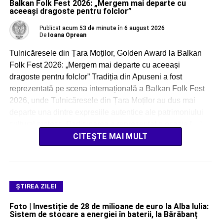
Balkan Folk Fest 2026: „Mergem mai departe cu
aceeași dragoste pentru folclor”
Publicat
acum 53 de minute
în
6 august 2026
De
Ioana Oprean
Tulnicăresele din Țara Moților, Golden Award la Balkan
Folk Fest 2026: „Mergem mai departe cu aceeași
dragoste pentru folclor” Tradiția din Apuseni a fost
reprezentată pe scena internațională a Balkan Folk Fest
2026, unde Tulnicăresele din Țara Moților au dus mai
departe una dintre expresiile autentice ale patrimoniului
cultural moțesc. Participarea a reprezentat o ocazie […]
CITEȘTE MAI MULT
ŞTIREA ZILEI
Foto | Investiție de 28 de milioane de euro la Alba Iulia:
Sistem de stocare a energiei în baterii, la Bărăbanț