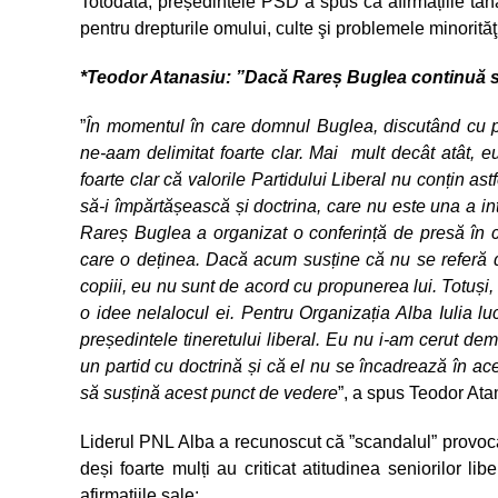
Totodată, președintele PSD a spus că afirmațiile tână
pentru drepturile omului, culte şi problemele minorită
*Teodor Atanasiu: ”Dacă Rareș Buglea continuă să
”
În momentul în care domnul Buglea, discutând cu pri
ne-aam delimitat foarte clar. Mai mult decât atât, e
foarte clar că valorile Partidului Liberal nu conțin as
să-i împărtășească și doctrina, care nu este una a i
Rareș Buglea a organizat o conferință de presă în ca
care o deținea. Dacă acum susține că nu se referă d
copiii, eu nu sunt de acord cu propunerea lui. Totuș
o idee nelalocul ei. Pentru Organizația Alba Iulia l
președintele tineretului liberal. Eu nu i-am cerut dem
un partid cu doctrină și că el nu se încadrează în ace
să susțină acest punct de vedere
”, a spus Teodor Ata
Liderul PNL Alba a recunoscut că ”scandalul” provocat
deși foarte mulți au criticat atitudinea seniorilor lib
afirmațiile sale: