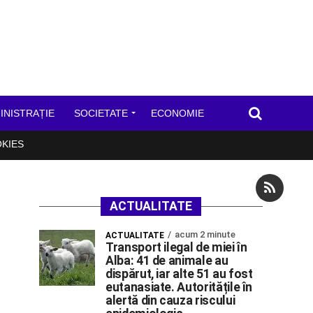
INISTRAȚIE
SOCIETATE
ECONOMIE
OKIES
ACTUALITATE
acum 2 minute
ACTUALITATE
Transport ilegal de miei în
Alba: 41 de animale au
dispărut, iar alte 51 au fost
eutanasiate. Autoritățile în
alertă din cauza riscului