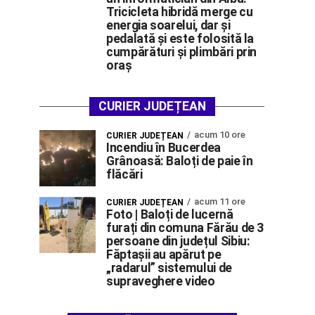
Tricicleta hibridă merge cu
energia soarelui, dar și
pedalată și este folosită la
cumpărături și plimbări prin
oraș
CURIER JUDEȚEAN
acum 10 ore
CURIER JUDEȚEAN
Incendiu în Bucerdea
Grânoasă: Baloți de paie în
flăcări
acum 11 ore
CURIER JUDEȚEAN
Foto | Baloți de lucernă
furați din comuna Fărău de 3
persoane din județul Sibiu:
Făptașii au apărut pe
„radarul” sistemului de
supraveghere video