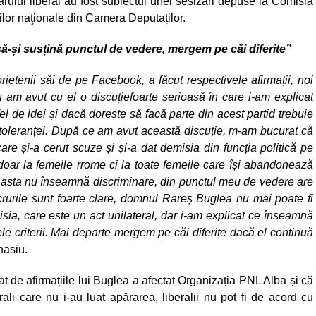
rului liberal au fost subiectul unei sesizări depuse la Comisia
ţilor naţionale din Camera Deputaților.
-și susțină punctul de vedere, mergem pe căi diferite”
etenii săi de pe Facebook, a făcut respectivele afirmații, noi
u am avut cu el o discuțiefoarte serioasă în care i-am explicat
tfel de idei și dacă dorește să facă parte din acest partid trebuie
ntoleranței. După ce am avut această discuție, m-am bucurat că
re și-a cerut scuze și și-a dat demisia din funcția politică pe
oar la femeile rrome ci la toate femeile care își abandonează
i, asta nu înseamnă discriminare, din punctul meu de vedere are
ucrurile sunt foarte clare, domnul Rareș Buglea nu mai poate fi
isia, care este un act unilateral, dar i-am explicat ce înseamnă
le criterii. Mai departe mergem pe căi diferite dacă el continuă
nasiu.
 de afirmațiile lui Buglea a afectat Organizația PNL Alba și că
erali care nu i-au luat apărarea, liberalii nu pot fi de acord cu