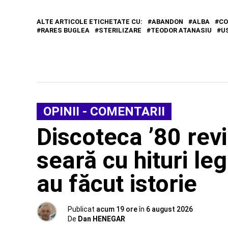
ALTE ARTICOLE ETICHETATE CU:
ABANDON
ALBA
CO
RARES BUGLEA
STERILIZARE
TEODOR ATANASIU
U
OPINII - COMENTARII
Discoteca ’80 rev
seară cu hituri leg
au făcut istorie
Publicat
acum 19 ore
în
6 august 2026
De
Dan HENEGAR