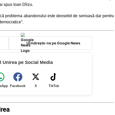
ai spus Ioan Dîrzu.
rd că problema abandonului este deosebit de serioasă dar pentru
 democratice”.
Urmărește-ne pe Google News
l Unirea pe Social Media
sApp
Facebook
X
TikTok
irea