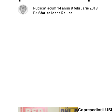
Publicat
acum 14 ani
în
8 februarie 2013
De
Sfarlea Ioana Raluca
Copreședinții USL