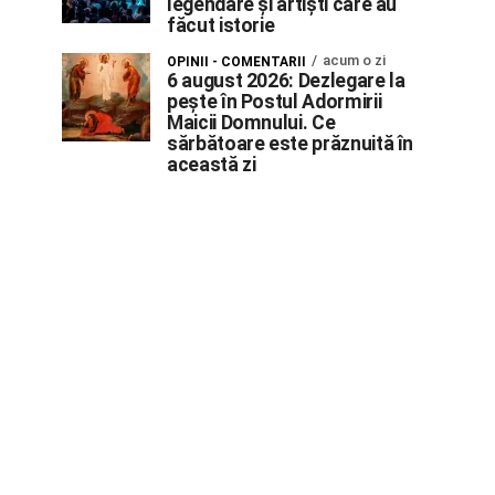
legendare și artiști care au
făcut istorie
acum o zi
OPINII - COMENTARII
6 august 2026: Dezlegare la
pește în Postul Adormirii
Maicii Domnului. Ce
sărbătoare este prăznuită în
această zi