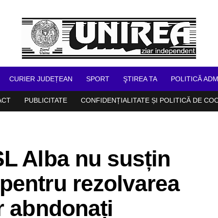
CURIER JUDEȚEAN
SPORT
ŞTIREA TA
POLITICĂ ADM
ACT
PUBLICITATE
CONFIDENȚIALITATE ȘI POLITICĂ DE CO
L Alba nu susțin
pentru rezolvarea
r abndonați