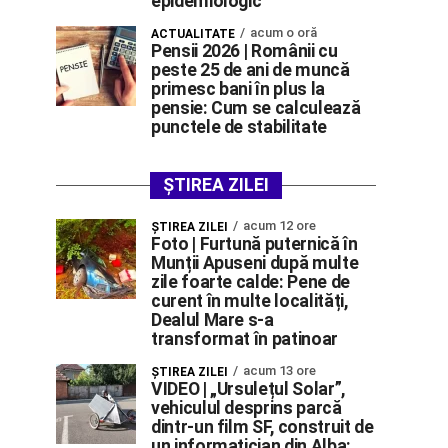
epidemiologic
acum o oră
ACTUALITATE
Pensii 2026 | Românii cu
peste 25 de ani de muncă
primesc bani în plus la
pensie: Cum se calculează
punctele de stabilitate
ȘTIREA ZILEI
acum 12 ore
ŞTIREA ZILEI
Foto | Furtună puternică în
Munții Apuseni după multe
zile foarte calde: Pene de
curent în multe localități,
Dealul Mare s-a
transformat în patinoar
acum 13 ore
ŞTIREA ZILEI
VIDEO | „Ursulețul Solar”,
vehiculul desprins parcă
dintr-un film SF, construit de
un informatician din Alba: