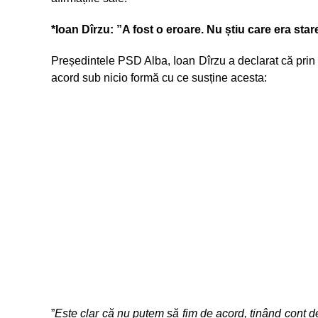
*Ioan Dîrzu: ”A fost o eroare. Nu știu care era star
Președintele PSD Alba, Ioan Dîrzu a declarat că prin 
acord sub nicio formă cu ce susține acesta:
”
Este clar că nu putem să fim de acord, ținând cont de