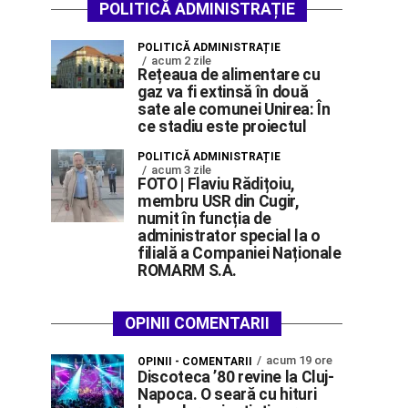
POLITICĂ ADMINISTRAȚIE
POLITICĂ ADMINISTRAȚIE
acum 2 zile
Rețeaua de alimentare cu
gaz va fi extinsă în două
sate ale comunei Unirea: În
ce stadiu este proiectul
POLITICĂ ADMINISTRAȚIE
acum 3 zile
FOTO | Flaviu Rădițoiu,
membru USR din Cugir,
numit în funcția de
administrator special la o
filială a Companiei Naționale
ROMARM S.A.
OPINII COMENTARII
acum 19 ore
OPINII - COMENTARII
Discoteca ’80 revine la Cluj-
Napoca. O seară cu hituri