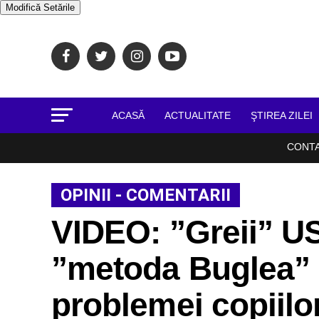
Modifică Setările
ACASĂ
ACTUALITATE
ŞTIREA ZILEI
CONT
OPINII - COMENTARII
VIDEO: ”Greii” US
”metoda Buglea” 
problemei copiilo