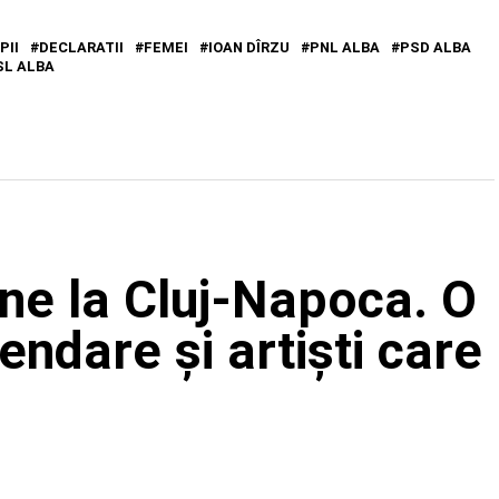
PII
DECLARATII
FEMEI
IOAN DÎRZU
PNL ALBA
PSD ALBA
SL ALBA
ine la Cluj-Napoca. O
endare și artiști care