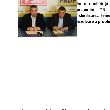
într-o conferință
președinte TNL 
”sterilizarea fe
rezolvare a probl