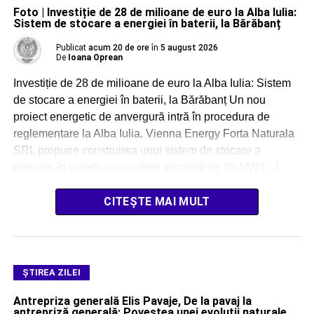
Foto | Investiție de 28 de milioane de euro la Alba Iulia:
Sistem de stocare a energiei în baterii, la Bărăbanț
Publicat
acum 20 de ore
în
5 august 2026
De
Ioana Oprean
Investiție de 28 de milioane de euro la Alba Iulia: Sistem
de stocare a energiei în baterii, la Bărăbanț Un nou
proiect energetic de anvergură intră în procedura de
reglementare la Alba Iulia. Vienna Energy Forta Naturala
SRL propune construirea unui sistem de stocare a
energiei în baterii, cu o putere instalată de 28 MW […]
CITEȘTE MAI MULT
ŞTIREA ZILEI
Antrepriza generală Elis Pavaje, De la pavaj la
antrepriză generală: Povestea unei evoluții naturale