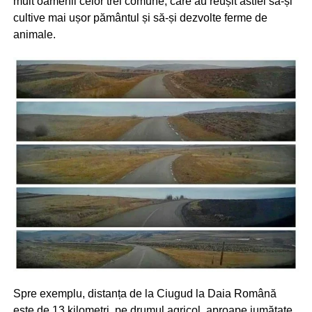
mult oamenii celor trei comune, care au reușit astfel să-și
cultive mai ușor pământul și să-și dezvolte ferme de
animale.
Spre exemplu, distanța de la Ciugud la Daia Română
este de 13 kilometri, pe drumul agricol, aproape jumătate