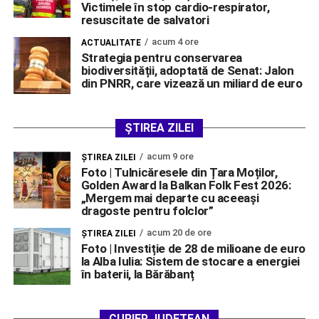
Victimele în stop cardio-respirator,
resuscitate de salvatori
acum 4 ore
ACTUALITATE
Strategia pentru conservarea
biodiversității, adoptată de Senat: Jalon
din PNRR, care vizează un miliard de euro
ȘTIREA ZILEI
acum 9 ore
ŞTIREA ZILEI
Foto | Tulnicăresele din Țara Moților,
Golden Award la Balkan Folk Fest 2026:
„Mergem mai departe cu aceeași
dragoste pentru folclor”
acum 20 de ore
ŞTIREA ZILEI
Foto | Investiție de 28 de milioane de euro
la Alba Iulia: Sistem de stocare a energiei
în baterii, la Bărăbanț
CURIER JUDEȚEAN