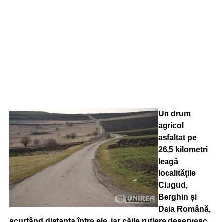
Un drum
agricol
asfaltat pe
26,5 kilometri
leagă
localitățile
Ciugud,
Berghin și
Daia Română,
scurtând distanța între ele, iar căile rutiere deservesc