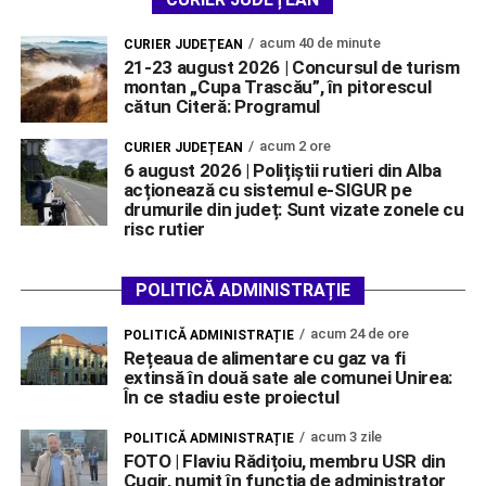
acum 40 de minute
CURIER JUDEȚEAN
21-23 august 2026 | Concursul de turism
montan „Cupa Trascău”, în pitorescul
cătun Citeră: Programul
acum 2 ore
CURIER JUDEȚEAN
6 august 2026 | Polițiștii rutieri din Alba
acționează cu sistemul e-SIGUR pe
drumurile din județ: Sunt vizate zonele cu
risc rutier
POLITICĂ ADMINISTRAȚIE
acum 24 de ore
POLITICĂ ADMINISTRAȚIE
Rețeaua de alimentare cu gaz va fi
extinsă în două sate ale comunei Unirea:
În ce stadiu este proiectul
acum 3 zile
POLITICĂ ADMINISTRAȚIE
FOTO | Flaviu Rădițoiu, membru USR din
Cugir, numit în funcția de administrator