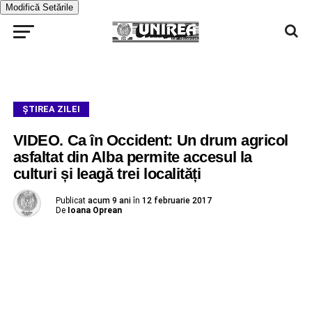
Modifică Setările
ŞTIREA ZILEI
VIDEO. Ca în Occident: Un drum agricol
asfaltat din Alba permite accesul la
culturi și leagă trei localități
Publicat
acum 9 ani
în
12 februarie 2017
De
Ioana Oprean