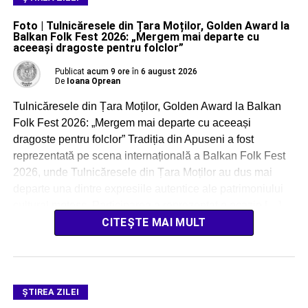
Foto | Tulnicăresele din Țara Moților, Golden Award la
Balkan Folk Fest 2026: „Mergem mai departe cu
aceeași dragoste pentru folclor”
Publicat
acum 9 ore
în
6 august 2026
De
Ioana Oprean
Tulnicăresele din Țara Moților, Golden Award la Balkan
Folk Fest 2026: „Mergem mai departe cu aceeași
dragoste pentru folclor” Tradiția din Apuseni a fost
reprezentată pe scena internațională a Balkan Folk Fest
2026, unde Tulnicăresele din Țara Moților au dus mai
departe una dintre expresiile autentice ale patrimoniului
cultural moțesc. Participarea a reprezentat o ocazie […]
CITEȘTE MAI MULT
ŞTIREA ZILEI