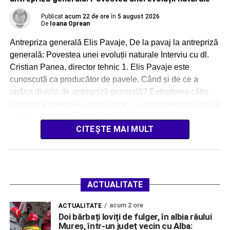
Publicat
acum 22 de ore
în
5 august 2026
De
Ioana Oprean
Antrepriza generală Elis Pavaje, De la pavaj la antrepriză
generală: Povestea unei evoluții naturale Interviu cu dl.
Cristian Panea, director tehnic 1. Elis Pavaje este
cunoscută ca producător de pavele. Când și de ce a
apărut divizia de antrepriză generală? Extinderea către
antrepriza generală a venit firesc, ca o continuare naturală
a drumului nostru. Încă […]
CITEȘTE MAI MULT
ACTUALITATE
acum 2 ore
ACTUALITATE
Doi bărbați loviți de fulger, în albia râului
Mureș, într-un județ vecin cu Alba: