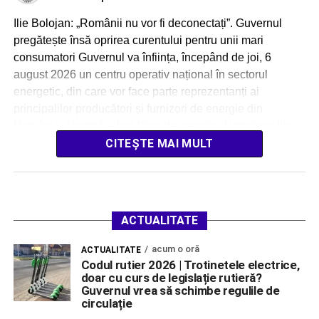
Ilie Bolojan: „Românii nu vor fi deconectați”. Guvernul
pregătește însă oprirea curentului pentru unii mari
consumatori Guvernul va înființa, începând de joi, 6
august 2026 un centru operativ național în sectorul
energetic, din care vor face parte reprezentanți ai
principalilor producători și furnizori de energie din
România. Anunțul a fost făcut de premierul interimar Ilie
[…]
CITEȘTE MAI MULT
ACTUALITATE
acum o oră
ACTUALITATE
Codul rutier 2026 | Trotinetele electrice,
doar cu curs de legislație rutieră?
Guvernul vrea să schimbe regulile de
circulație