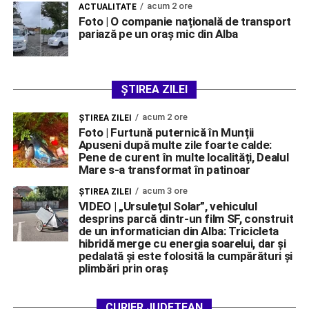
acum 2 ore
ACTUALITATE
Foto | O companie națională de transport
pariază pe un oraș mic din Alba
ȘTIREA ZILEI
acum 2 ore
ŞTIREA ZILEI
Foto | Furtună puternică în Munții
Apuseni după multe zile foarte calde:
Pene de curent în multe localități, Dealul
Mare s-a transformat în patinoar
acum 3 ore
ŞTIREA ZILEI
VIDEO | „Ursulețul Solar”, vehiculul
desprins parcă dintr-un film SF, construit
de un informatician din Alba: Tricicleta
hibridă merge cu energia soarelui, dar și
pedalată și este folosită la cumpărături și
plimbări prin oraș
CURIER JUDEȚEAN