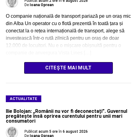
Publicat
acum 2 ore
în
6 august 2026
De
Ioana Oprean
O companie națională de transport pariază pe un oraș mic
din Alba Un operator cu o flotă prezentă în toată țara și
conectat la o rețea internațională de transport, alege să
investească într-o rută zilnică pentru un oraș de doar
12.000 de locuitori. Nu e o mișcare obișnuită pentru o
companie de anvergura Vista Lines […]
CITEȘTE MAI MULT
ACTUALITATE
Ilie Bolojan: „Românii nu vor fi deconectați”. Guvernul
pregătește însă oprirea curentului pentru unii mari
consumatori
Publicat
acum 5 ore
în
6 august 2026
De
Ioana Oprean