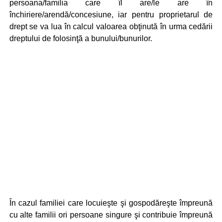
persoana/familia care îl are/le are în
închiriere/arendă/concesiune, iar pentru proprietarul de
drept se va lua în calcul valoarea obţinută în urma cedării
dreptului de folosinţă a bunului/bunurilor.
În cazul familiei care locuieşte şi gospodăreşte împreună
cu alte familii ori persoane singure şi contribuie împreună