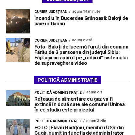
acum 14 minute
CURIER JUDEȚEAN
Incendiu în Bucerdea Grânoasă: Baloți de
paie în flăcări
acum o oră
CURIER JUDEȚEAN
Foto | Baloți de lucernă furați din comuna
Fărău de 3 persoane din județul Sibiu:
Făptașii au apărut pe „radarul” sistemului
de supraveghere video
POLITICĂ ADMINISTRAȚIE
acum o zi
POLITICĂ ADMINISTRAȚIE
Rețeaua de alimentare cu gaz va fi
extinsă în două sate ale comunei Unirea:
În ce stadiu este proiectul
acum 3 zile
POLITICĂ ADMINISTRAȚIE
FOTO | Flaviu Rădițoiu, membru USR din
Cugir, numit în funcția de administrator