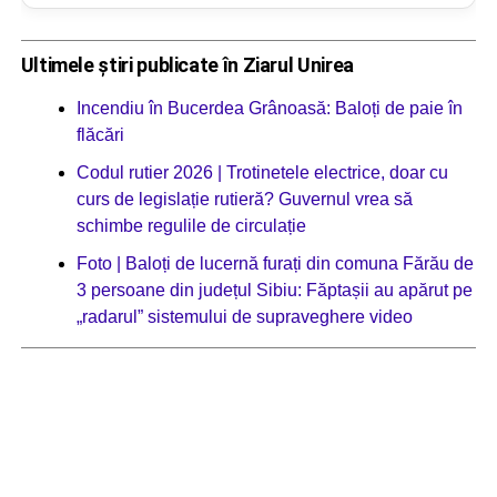
Ultimele știri publicate în Ziarul Unirea
Incendiu în Bucerdea Grânoasă: Baloți de paie în
flăcări
Codul rutier 2026 | Trotinetele electrice, doar cu
curs de legislație rutieră? Guvernul vrea să
schimbe regulile de circulație
Foto | Baloți de lucernă furați din comuna Fărău de
3 persoane din județul Sibiu: Făptașii au apărut pe
„radarul” sistemului de supraveghere video