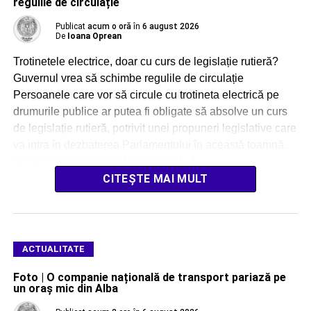
regulile de circulație
Publicat
acum o oră
în
6 august 2026
De
Ioana Oprean
Trotinetele electrice, doar cu curs de legislație rutieră?
Guvernul vrea să schimbe regulile de circulație
Persoanele care vor să circule cu trotineta electrică pe
drumurile publice ar putea fi obligate să absolve un curs
de legislație rutieră, potrivit unei propuneri legislative care
va intra în dezbaterea Parlamentului în această toamnă.
Inițiativa aparține inițial unui grup […]
CITEȘTE MAI MULT
ACTUALITATE
Foto | O companie națională de transport pariază pe
un oraș mic din Alba