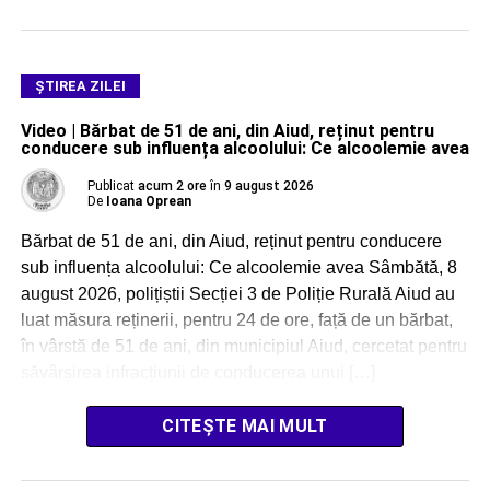
ŞTIREA ZILEI
Video | Bărbat de 51 de ani, din Aiud, reținut pentru
conducere sub influența alcoolului: Ce alcoolemie avea
Publicat
acum 2 ore
în
9 august 2026
De
Ioana Oprean
Bărbat de 51 de ani, din Aiud, reținut pentru conducere
sub influența alcoolului: Ce alcoolemie avea Sâmbătă, 8
august 2026, polițiștii Secției 3 de Poliție Rurală Aiud au
luat măsura reținerii, pentru 24 de ore, față de un bărbat,
în vârstă de 51 de ani, din municipiul Aiud, cercetat pentru
săvârșirea infracțiunii de conducerea unui […]
CITEȘTE MAI MULT