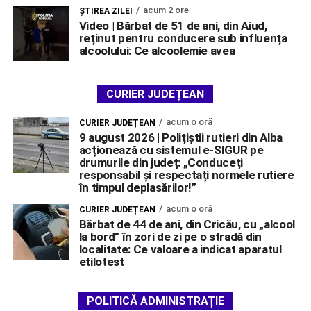
acum 2 ore
ŞTIREA ZILEI
Video | Bărbat de 51 de ani, din Aiud,
reținut pentru conducere sub influența
alcoolului: Ce alcoolemie avea
CURIER JUDEȚEAN
acum o oră
CURIER JUDEȚEAN
9 august 2026 | Polițiștii rutieri din Alba
acționează cu sistemul e-SIGUR pe
drumurile din județ: „Conduceți
responsabil și respectați normele rutiere
în timpul deplasărilor!”
acum o oră
CURIER JUDEȚEAN
Bărbat de 44 de ani, din Cricău, cu „alcool
la bord” în zori de zi pe o stradă din
localitate: Ce valoare a indicat aparatul
etilotest
POLITICĂ ADMINISTRAȚIE