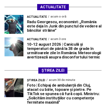
ACTUALITATE
acum o oră
ACTUALITATE
Radu Georgescu, economist: „România
este deja în Junk din punctul de vedere al
băncilor străine”
acum 3 ore
ACTUALITATE
10-12 august 2026 | Caniculă și
temperaturi de până la 38 de grade în
următoarele zile în România: Meteorologii
avertizează asupra disconfortului termic
ȘTIREA ZILEI
acum 30 de minute
ŞTIREA ZILEI
Foto | Echipaj de ambulanță din Cluj,
atacat cu bâte, topoare și pietre. Pe
TikTok se spunea că fură copii. Ministru:
„Solicităm instituțiilor cu competențe
fermitate maximă”