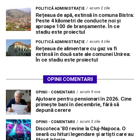
acum 2 zile
POLITICĂ ADMINISTRAȚIE
Rețeaua de apă, extinsă în comuna Bistra:
Peste 4 kilometri de conducte noi și
aproape 100 de branșamente. În ce
stadiu este proiectul
acum 4 zile
POLITICĂ ADMINISTRAȚIE
Rețeaua de alimentare cu gaz va fi
extinsă în două sate ale comunei Unirea:
În ce stadiu este proiectul
OPINII COMENTARII
acum 9 ore
OPINII - COMENTARII
Ajutoare pentru pensionari în 2026. Cine
primește bani în decembrie, fără să
depună cerere
acum 3 zile
OPINII - COMENTARII
Discoteca ’80 revine la Cluj-Napoca. O
seară cu hituri legendare și artiști care au
făcut istorie