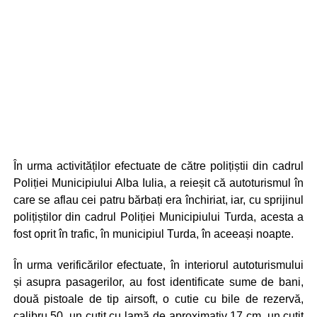
În urma activităților efectuate de către polițiștii din cadrul
Poliției Municipiului Alba Iulia, a reieșit că autoturismul în
care se aflau cei patru bărbați era închiriat, iar, cu sprijinul
polițiștilor din cadrul Poliției Municipiului Turda, acesta a
fost oprit în trafic, în municipiul Turda, în aceeași noapte.
În urma verificărilor efectuate, în interiorul autoturismului
și asupra pasagerilor, au fost identificate sume de bani,
două pistoale de tip airsoft, o cutie cu bile de rezervă,
calibru 50, un cuțit cu lamă de aproximativ 17 cm, un cuțit