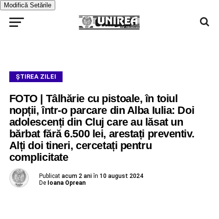
Modifică Setările
ŞTIREA ZILEI
FOTO | Tâlhărie cu pistoale, în toiul
nopții, într-o parcare din Alba Iulia: Doi
adolescenți din Cluj care au lăsat un
bărbat fără 6.500 lei, arestați preventiv.
Alți doi tineri, cercetați pentru
complicitate
Publicat
acum 2 ani
în
10 august 2024
De
Ioana Oprean