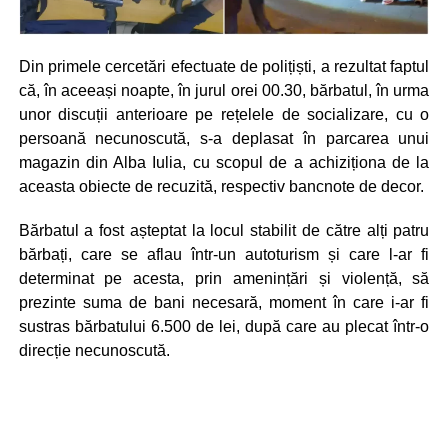
Din primele cercetări efectuate de polițiști, a rezultat faptul
că, în aceeași noapte, în jurul orei 00.30, bărbatul, în urma
unor discuții anterioare pe rețelele de socializare, cu o
persoană necunoscută, s-a deplasat în parcarea unui
magazin din Alba Iulia, cu scopul de a achiziționa de la
aceasta obiecte de recuzită, respectiv bancnote de decor.
Bărbatul a fost așteptat la locul stabilit de către alți patru
bărbați, care se aflau într-un autoturism și care l-ar fi
determinat pe acesta, prin amenințări și violență, să
prezinte suma de bani necesară, moment în care i-ar fi
sustras bărbatului 6.500 de lei, după care au plecat într-o
direcție necunoscută.