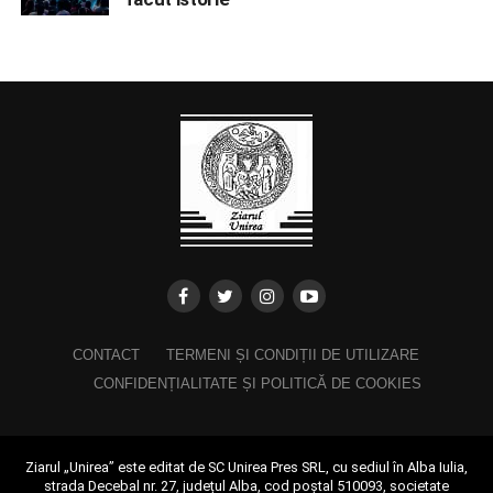
CONTACT
TERMENI ȘI CONDIȚII DE UTILIZARE
CONFIDENȚIALITATE ȘI POLITICĂ DE COOKIES
Ziarul „Unirea” este editat de SC Unirea Pres SRL, cu sediul în Alba Iulia,
strada Decebal nr. 27, județul Alba, cod poștal 510093, societate