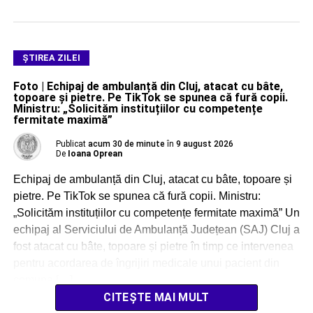
ŞTIREA ZILEI
Foto | Echipaj de ambulanță din Cluj, atacat cu bâte,
topoare și pietre. Pe TikTok se spunea că fură copii.
Ministru: „Solicităm instituțiilor cu competențe
fermitate maximă”
Publicat
acum 30 de minute
în
9 august 2026
De
Ioana Oprean
Echipaj de ambulanță din Cluj, atacat cu bâte, topoare și
pietre. Pe TikTok se spunea că fură copii. Ministru:
„Solicităm instituțiilor cu competențe fermitate maximă” Un
echipaj al Serviciului de Ambulanță Județean (SAJ) Cluj a
fost atacat cu bâte, topoare și pietre în timp ce intervenea
pentru acordarea de îngrijiri medicale unui pacient din
comuna […]
CITEȘTE MAI MULT