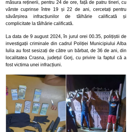
măsura reținerii, pentru 24 de ore, față de patru tineri, cu
vârste cuprinse între 19 și 22 de ani, cercetați pentru
săvârșirea infracțiunilor de tâlhărie calificată și
complicitate la tâlhărie calificată.
La data de 9 august 2024, în jurul orei 00.35, polițiștii de
investigații criminale din cadrul Poliției Municipiului Alba
Iulia au fost sesizați de către un bărbat, de 36 de ani, din
localitatea Crasna, județul Gorj, cu privire la faptul că a
fost victima unei infracțiuni.