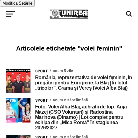
Modifică Setările
Articolele etichetate "volei feminin"
acum 5 zile
SPORT
România, reprezentativa de volei feminin, în
pregătiri pentru Europene, la Blaj | În lotul
„tricolor”, Grama și Vereș (Volei Alba Blaj)
acum o săptămână
SPORT
Foto: Volei Alba Blaj, achiziții de top: Anja
Mazej (CSO Voluntari) și Radostina
Marinova (Dinamo) | Lot complet pentru
echipa din „Mica Romă” în stagiunea
2026/2027
acum o săptămână
SPORT